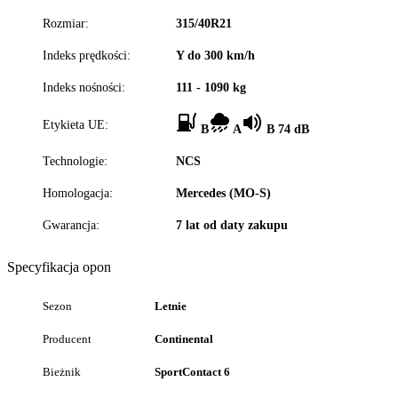
Rozmiar:
315/40R21
Indeks prędkości:
Y do 300 km/h
Indeks nośności:
111 - 1090 kg
Etykieta UE:
B
A
B 74 dB
Technologie:
NCS
Homologacja:
Mercedes (MO-S)
Gwarancja:
7 lat od daty zakupu
Specyfikacja opon
Sezon
Letnie
Producent
Continental
Bieżnik
SportContact 6