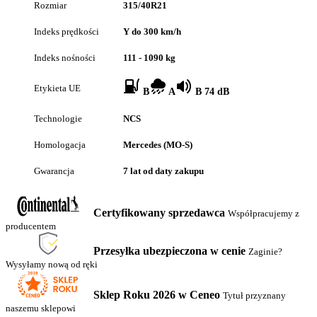
Rozmiar
315/40R21
Indeks prędkości
Y do 300 km/h
Indeks nośności
111 - 1090 kg
Etykieta UE
B
A
B 74 dB
Technologie
NCS
Homologacja
Mercedes (MO-S)
Gwarancja
7 lat od daty zakupu
Certyfikowany sprzedawca
Współpracujemy z
producentem
Przesyłka ubezpieczona w cenie
Zaginie?
Wysyłamy nową od ręki
Sklep Roku 2026 w Ceneo
Tytuł przyznany
naszemu sklepowi