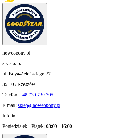
noweopony.pl
sp. z o. o.
ul. Boya-Żeleńskiego 27
35-105 Rzeszów
Telefon:
+48 730 730 705
E-mail:
sklep@noweopony.pl
Infolinia
Poniedziałek - Piątek:
08:00 - 16:00