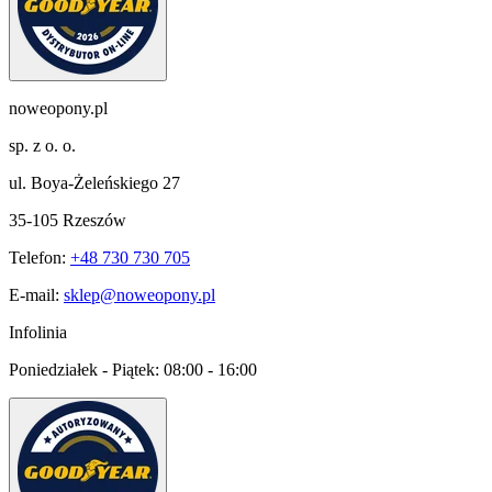
noweopony.pl
sp. z o. o.
ul. Boya-Żeleńskiego 27
35-105 Rzeszów
Telefon:
+48 730 730 705
E-mail:
sklep@noweopony.pl
Infolinia
Poniedziałek - Piątek:
08:00 - 16:00