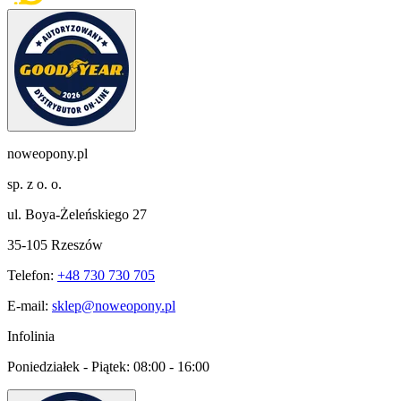
noweopony.pl
sp. z o. o.
ul. Boya-Żeleńskiego 27
35-105 Rzeszów
Telefon:
+48 730 730 705
E-mail:
sklep@noweopony.pl
Infolinia
Poniedziałek - Piątek:
08:00 - 16:00