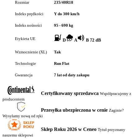
Rozmiar
235/40R18
Indeks prędkości
Y do 300 km/h
Indeks nośności
95 - 690 kg
Etykieta UE
D
A
B 72 dB
Wzmocnienie (XL)
Tak
Technologie
Run Flat
Gwarancja
7 lat od daty zakupu
Certyfikowany sprzedawca
Współpracujemy z
producentem
Przesyłka ubezpieczona w cenie
Zaginie?
Wysyłamy nową od ręki
Sklep Roku 2026 w Ceneo
Tytuł przyznany
naszemu sklepowi