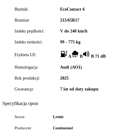
Bieżnik:
EcoContact 6
Rozmiar:
215/65R17
Indeks prędkości:
V do 240 km/h
Indeks nośności:
99 - 775 kg
Etykieta UE:
A
B
B 71 dB
Homologacja:
Audi (AO1)
Rok produkcji:
2025
Gwarancja:
7 lat od daty zakupu
Specyfikacja opon
Sezon
Letnie
Producent
Continental