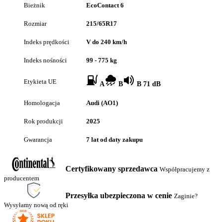
Bieżnik
EcoContact 6
Rozmiar
215/65R17
Indeks prędkości
V do 240 km/h
Indeks nośności
99 - 775 kg
Etykieta UE
A
B
B 71 dB
Homologacja
Audi (AO1)
Rok produkcji
2025
Gwarancja
7 lat od daty zakupu
Certyfikowany sprzedawca
Współpracujemy z
producentem
Przesyłka ubezpieczona w cenie
Zaginie?
Wysyłamy nową od ręki