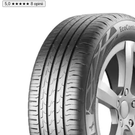
5,0
★
★
★
★
★
8 opinii