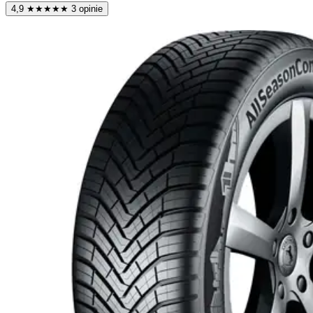
4,9
★
★
★
★
★
3 opinie