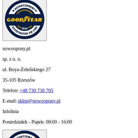
noweopony.pl
sp. z o. o.
ul. Boya-Żeleńskiego 27
35-105 Rzeszów
Telefon:
+48 730 730 705
E-mail:
sklep@noweopony.pl
Infolinia
Poniedziałek - Piątek:
08:00 - 16:00