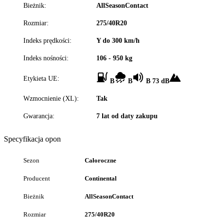
Bieżnik:
AllSeasonContact
Rozmiar:
275/40R20
Indeks prędkości:
Y do 300 km/h
Indeks nośności:
106 - 950 kg
Etykieta UE:
B
B
B 73 dB
Wzmocnienie (XL):
Tak
Gwarancja:
7 lat od daty zakupu
Specyfikacja opon
Sezon
Całoroczne
Producent
Continental
Bieżnik
AllSeasonContact
Rozmiar
275/40R20