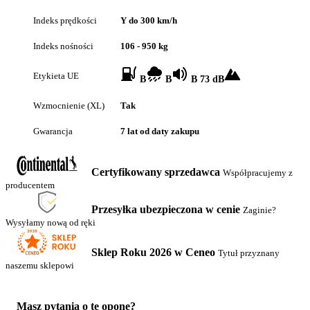
Indeks prędkości
Y do 300 km/h
Indeks nośności
106 - 950 kg
Etykieta UE
B
B
B 73 dB
Wzmocnienie (XL)
Tak
Gwarancja
7 lat od daty zakupu
Certyfikowany sprzedawca
Współpracujemy z
producentem
Przesyłka ubezpieczona w cenie
Zaginie?
Wysyłamy nową od ręki
Sklep Roku 2026 w Ceneo
Tytuł przyznany
naszemu sklepowi
Masz pytania o tę oponę?