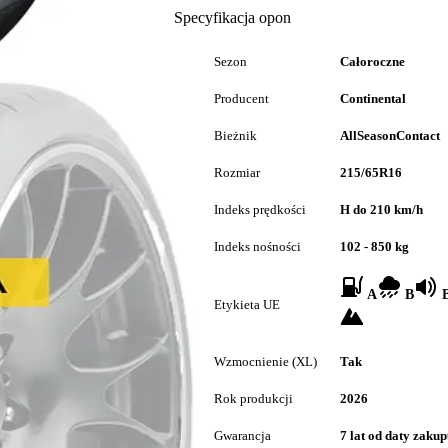
Specyfikacja opon
Sezon
Całoroczne
Producent
Continental
Bieżnik
AllSeasonContact
Rozmiar
215/65R16
Indeks prędkości
H do 210 km/h
Indeks nośności
102 - 850 kg
A
B
B
Etykieta UE
Wzmocnienie (XL)
Tak
Rok produkcji
2026
Gwarancja
7 lat od daty zaku