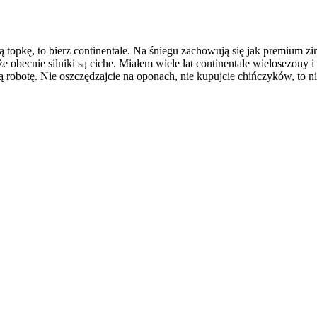
ą topkę, to bierz continentale. Na śniegu zachowują się jak premium zi
ak że obecnie silniki są ciche. Miałem wiele lat continentale wielosezon
zą robotę. Nie oszczędzajcie na oponach, nie kupujcie chińczyków, to ni