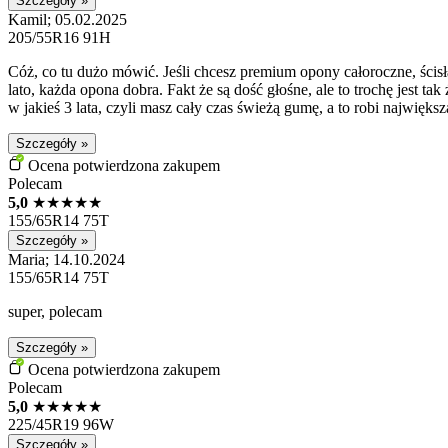
Szczegóły »
Kamil; 05.02.2025
205/55R16 91H
Cóż, co tu dużo mówić. Jeśli chcesz premium opony całoroczne, ścisł
lato, każda opona dobra. Fakt że są dość głośne, ale to trochę jest t
w jakieś 3 lata, czyli masz cały czas świeżą gumę, a to robi najwięks
Szczegóły »
Ocena potwierdzona zakupem
Polecam
5,0
★
★
★
★
★
155/65R14 75T
Szczegóły »
Maria; 14.10.2024
155/65R14 75T
super, polecam
Szczegóły »
Ocena potwierdzona zakupem
Polecam
5,0
★
★
★
★
★
225/45R19 96W
Szczegóły »