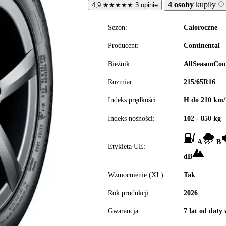
4 osoby
kupiły
4,9
★
★
★
★
★
3 opinie
Sezon:
Całoroczne
Producent:
Continental
Bieżnik:
AllSeasonCon
Rozmiar:
215/65R16
Indeks prędkości:
H do 210 km/
Indeks nośności:
102 - 850 kg
A
B
Etykieta UE:
dB
Wzmocnienie (XL):
Tak
Rok produkcji:
2026
Gwarancja:
7 lat od daty