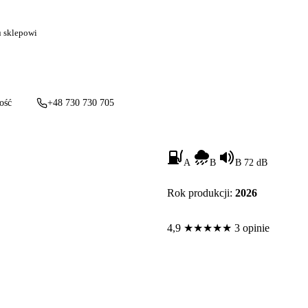
u sklepowi
ość
+48 730 730 705
A
B
B 72 dB
Rok produkcji:
2026
4,9
★
★
★
★
★
3 opinie