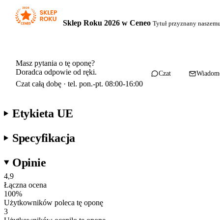
Sklep Roku 2026 w Ceneo
Tytuł przyznany naszem
Masz pytania o tę oponę?
Doradca odpowie od ręki.
Czat
Wiadom
Czat całą dobę · tel. pon.-pt. 08:00-16:00
Etykieta UE
Specyfikacja
Opinie
4,9
Łączna ocena
100
%
Użytkowników poleca tę oponę
3