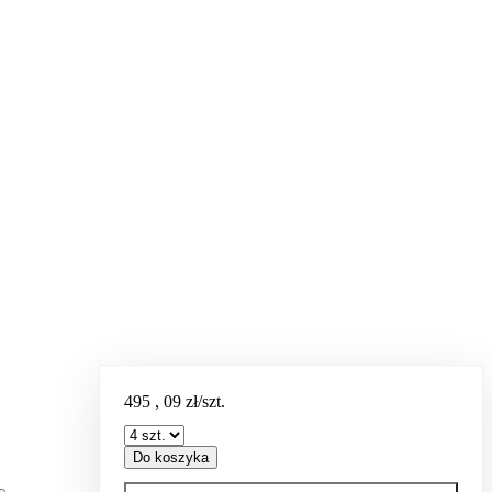
495
,
09
zł/szt.
Do koszyka