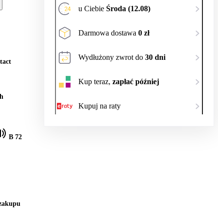
u Ciebie
Środa (12.08)
Darmowa dostawa
0 zł
Wydłużony zwrot do
30 dni
tact
Kup teraz,
zapłać później
h
Kupuj na raty
B 72
 zakupu