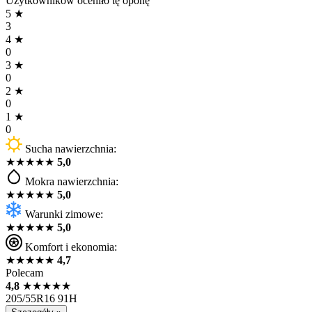
Użytkowników oceniło tę oponę
5
★
3
4
★
0
3
★
0
2
★
0
1
★
0
Sucha nawierzchnia:
★
★
★
★
★
5,0
Mokra nawierzchnia:
★
★
★
★
★
5,0
Warunki zimowe:
★
★
★
★
★
5,0
Komfort i ekonomia:
★
★
★
★
★
4,7
Polecam
4,8
★
★
★
★
★
205/55R16 91H