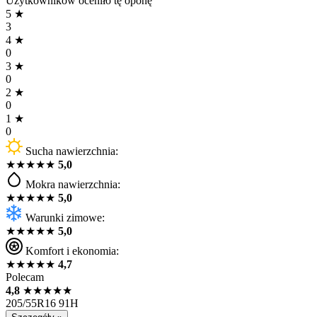
Użytkowników oceniło tę oponę
5
★
3
4
★
0
3
★
0
2
★
0
1
★
0
Sucha nawierzchnia:
★
★
★
★
★
5,0
Mokra nawierzchnia:
★
★
★
★
★
5,0
Warunki zimowe:
★
★
★
★
★
5,0
Komfort i ekonomia:
★
★
★
★
★
4,7
Polecam
4,8
★
★
★
★
★
205/55R16 91H