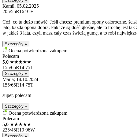
Szczegóły »
Kamil; 05.02.2025
205/55R16 91H
Cóż, co tu dużo mówić. Jeśli chcesz premium opony całoroczne, ścisł
lato, każda opona dobra. Fakt że są dość głośne, ale to trochę jest t
w jakieś 3 lata, czyli masz cały czas świeżą gumę, a to robi najwięks
Szczegóły »
Ocena potwierdzona zakupem
Polecam
5,0
★
★
★
★
★
155/65R14 75T
Szczegóły »
Maria; 14.10.2024
155/65R14 75T
super, polecam
Szczegóły »
Ocena potwierdzona zakupem
Polecam
5,0
★
★
★
★
★
225/45R19 96W
Szczegóły »