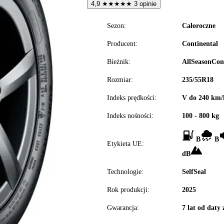
4,9
★
★
★
★
★
3 opinie
Sezon:
Całoroczne
Producent:
Continental
Bieżnik:
AllSeasonCon
Rozmiar:
235/55R18
Indeks prędkości:
V do 240 km/
Indeks nośności:
100 - 800 kg
B
B
Etykieta UE:
dB
Technologie:
SelfSeal
Rok produkcji:
2025
Gwarancja:
7 lat od daty