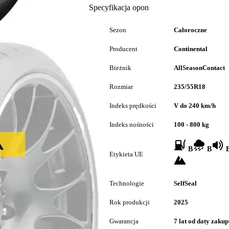
Specyfikacja opon
Sezon
Całoroczne
Producent
Continental
Bieżnik
AllSeasonContact
Rozmiar
235/55R18
Indeks prędkości
V do 240 km/h
Indeks nośności
100 - 800 kg
B
B
B
Etykieta UE
Technologie
SelfSeal
Rok produkcji
2025
Gwarancja
7 lat od daty zaku