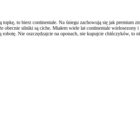
ą topkę, to bierz continentale. Na śniegu zachowują się jak premium zi
ak że obecnie silniki są ciche. Miałem wiele lat continentale wielosezon
zą robotę. Nie oszczędzajcie na oponach, nie kupujcie chińczyków, to ni