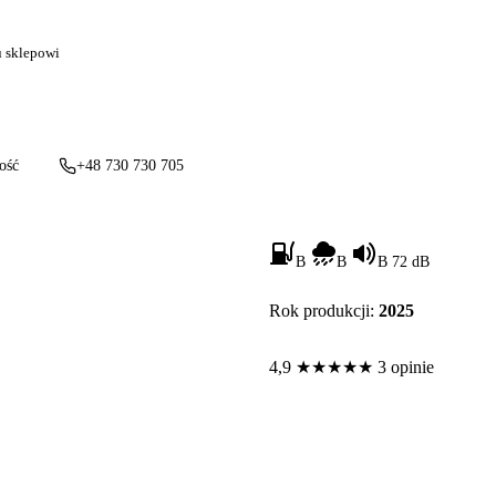
u sklepowi
ość
+48 730 730 705
B
B
B 72 dB
Rok produkcji:
2025
4,9
★
★
★
★
★
3 opinie