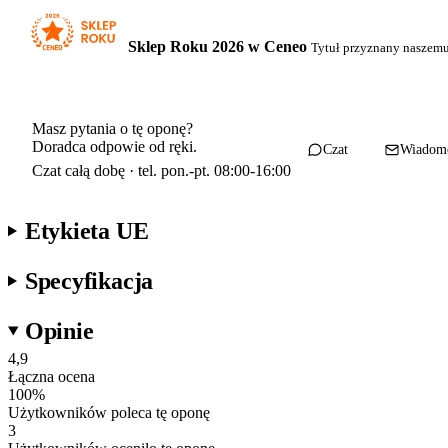
Sklep Roku 2026 w Ceneo
Tytuł przyznany naszem
Masz pytania o tę oponę?
Doradca odpowie od ręki.
Czat
Wiadom
Czat całą dobę · tel. pon.-pt. 08:00-16:00
Etykieta UE
Specyfikacja
Opinie
4,9
Łączna ocena
100
%
Użytkowników poleca tę oponę
3