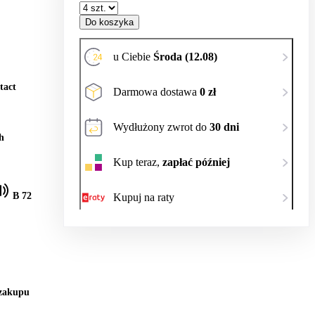
Do koszyka
u Ciebie
Środa (12.08)
tact
Darmowa dostawa
0 zł
Wydłużony zwrot do
30 dni
h
Kup teraz,
zapłać później
B 72
Kupuj na raty
 zakupu