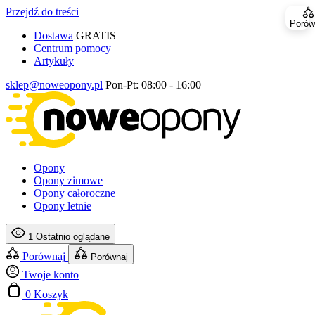
Przejdź do treści
Porów
Dostawa
GRATIS
Centrum pomocy
Artykuły
sklep@noweopony.pl
Pon-Pt: 08:00 - 16:00
Opony
Opony zimowe
Opony całoroczne
Opony letnie
1
Ostatnio oglądane
Porównaj
Porównaj
Twoje konto
0
Koszyk