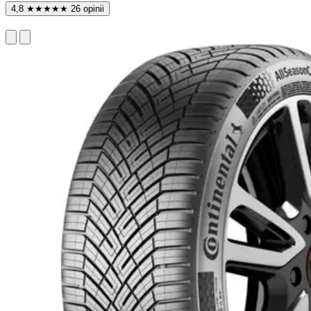
4,8
★
★
★
★
★
26 opinii