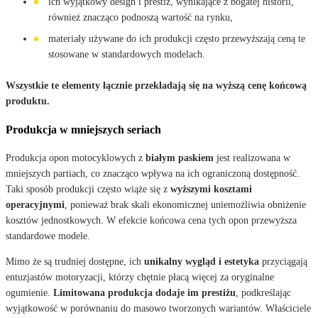
ich wyjątkowy design i prestiż, wynikające z bogatej historii,
również znacząco podnoszą wartość na rynku,
materiały używane do ich produkcji często przewyższają ceną te
stosowane w standardowych modelach.
Wszystkie te elementy łącznie przekładają się na wyższą cenę końcową
produktu.
Produkcja w mniejszych seriach
Produkcja opon motocyklowych z
białym paskiem
jest realizowana w
mniejszych partiach, co znacząco wpływa na ich ograniczoną dostępność.
Taki sposób produkcji często wiąże się z
wyższymi kosztami
operacyjnymi
, ponieważ brak skali ekonomicznej uniemożliwia obniżenie
kosztów jednostkowych. W efekcie końcowa cena tych opon przewyższa
standardowe modele.
Mimo że są trudniej dostępne, ich
unikalny wygląd i estetyka
przyciągają
entuzjastów motoryzacji, którzy chętnie płacą więcej za oryginalne
ogumienie.
Limitowana produkcja dodaje im prestiżu
, podkreślając
wyjątkowość w porównaniu do masowo tworzonych wariantów. Właściciele