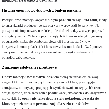
lubujących się w estetyce dawnych lat
.
Historia opon motocyklowych z białym paskiem
Początki opon motocyklowych z
białym paskiem
sięgają
1914 roku
, kiedy
to amerykański producent po raz pierwszy wprowadził je na rynek. Na
początku nie imponowały trwałością, ale dodatek sadzy znacząco poprawił
ich wytrzymałość. W latach pięćdziesiątych XX wieku zdobyły ogromną
popularność, stając się symbolem elegancji i prestiżu zarówno w
klasycznych motocyklach, jak i luksusowych samochodach. Dziś ponownie
cieszą się uznaniem jako stylowy akcent retro, często wybierany do
pojazdów zabytkowych.
Znaczenie estetyczne i prestiżowe
Opony motocyklowe z białym paskiem
cieszą się uznaniem za swój
elegancki i prestiżowy wygląd. Stanowią symbol klasy, przyciągając
entuzjastów motoryzacji pragnących wyróżnić swoje maszyny. Ich retro
design sprawia, że są szczególnie poszukiwane jako dodatek do klasycznych
motocykli.
Te opony nie tylko dodają stylu pojazdom, ale stają się
kluczowym elementem personalizacji dla wielu miłośników