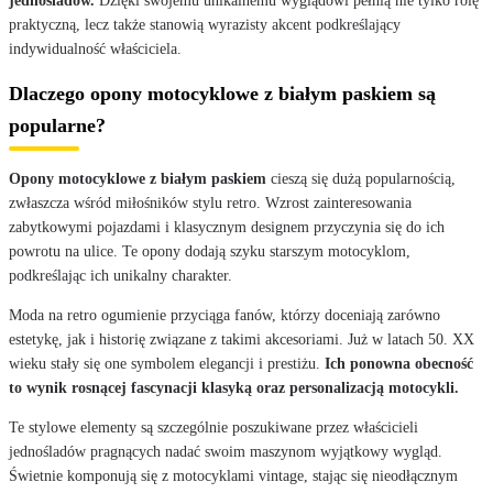
jednośladów.
Dzięki swojemu unikalnemu wyglądowi pełnią nie tylko rolę
praktyczną, lecz także stanowią wyrazisty akcent podkreślający
indywidualność właściciela.
Dlaczego opony motocyklowe z białym paskiem są
popularne?
Opony motocyklowe z białym paskiem
cieszą się dużą popularnością,
zwłaszcza wśród miłośników stylu retro. Wzrost zainteresowania
zabytkowymi pojazdami i klasycznym designem przyczynia się do ich
powrotu na ulice. Te opony dodają szyku starszym motocyklom,
podkreślając ich unikalny charakter.
Moda na retro ogumienie przyciąga fanów, którzy doceniają zarówno
estetykę, jak i historię związane z takimi akcesoriami. Już w latach 50. XX
wieku stały się one symbolem elegancji i prestiżu.
Ich ponowna obecność
to wynik rosnącej fascynacji klasyką oraz personalizacją motocykli.
Te stylowe elementy są szczególnie poszukiwane przez właścicieli
jednośladów pragnących nadać swoim maszynom wyjątkowy wygląd.
Świetnie komponują się z motocyklami vintage, stając się nieodłącznym