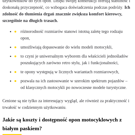
użytkowników do tych opon. Dzięki swojej konstrukcji oferują stabilność i
doskonałą przyczepność, co wzbogaca doświadczenia podczas podróży.
Ich
zdolność do tłumienia drgań znacznie zwiększa komfort kierowcy,
szczególnie na długich trasach.
różnorodność rozmiarów stanowi istotną zaletę tego rodzaju
opon,
umożliwiają dopasowanie do wielu modeli motocykli,
to czyni je uniwersalnym wyborem dla właścicieli jednośladów
poszukujących zarówno retro stylu, jak i funkcjonalności,
te opony występują w licznych wariantach rozmiarowych,
pozwala na ich zastosowanie w szerokim spektrum pojazdów –
od klasycznych motocykli po nowoczesne modele turystyczne.
Cenione są nie tylko za interesujący wygląd, ale również za praktyczność i
trwałość w codziennym użytkowaniu.
Jakie są koszty i dostępność opon motocyklowych z
białym paskiem?