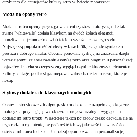
atrybutem dla entuzjastów kultury retro w świecie motoryzacji.
Moda na opony retro
Moda na
retro opony
przyciąga wielu entuzjastów motoryzacji. Te tak
zwane "whitewalls" dodają klasykom na dwóch kołach elegancji,
umożliwiając jednocześnie właścicielom wyrażenie swojego stylu.
Największą popularność zdobyły w latach 50.
, stając się symbolem
prestiżu i dobrego smaku. Obecnie ponownie zyskują na znaczeniu dzięki
wzrastającemu zainteresowaniu estetyką retro oraz pragnieniu personalizacji
pojazdów. Ich
charakterystyczny wygląd
czyni je kluczowym elementem
kultury vintage, podkreślając niepowtarzalny charakter maszyn, które je
noszą.
Stylowy dodatek do klasycznych motocykli
Opony motocyklowe z
białym paskiem
doskonale uzupełniają klasyczne
motocykle, przyciągając wzrok swoim niepowtarzalnym wyglądem i
dodając im retro uroku. Właściciele takich pojazdów często decydują się na
tego rodzaju ogumienie, by podkreślić ich wyjątkowość i nawiązać do
estetyki minionych dekad. Ten rodzaj opon pozwala na personalizację,