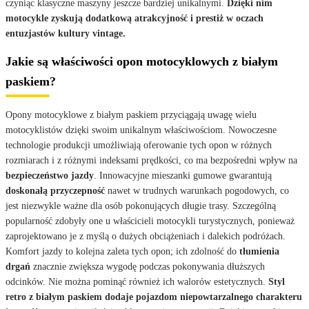
czyniąc klasyczne maszyny jeszcze bardziej unikalnymi.
Dzięki nim
motocykle zyskują dodatkową atrakcyjność i prestiż w oczach
entuzjastów kultury vintage.
Jakie są właściwości opon motocyklowych z białym
paskiem?
Opony motocyklowe z białym paskiem przyciągają uwagę wielu
motocyklistów dzięki swoim unikalnym właściwościom. Nowoczesne
technologie produkcji umożliwiają oferowanie tych opon w różnych
rozmiarach i z różnymi indeksami prędkości, co ma bezpośredni wpływ na
bezpieczeństwo jazdy
. Innowacyjne mieszanki gumowe gwarantują
doskonałą przyczepność
nawet w trudnych warunkach pogodowych, co
jest niezwykle ważne dla osób pokonujących długie trasy. Szczególną
popularność zdobyły one u właścicieli motocykli turystycznych, ponieważ
zaprojektowano je z myślą o dużych obciążeniach i dalekich podróżach.
Komfort jazdy to kolejna zaleta tych opon; ich zdolność do
tłumienia
drgań
znacznie zwiększa wygodę podczas pokonywania dłuższych
odcinków. Nie można pominąć również ich walorów estetycznych.
Styl
retro z białym paskiem dodaje pojazdom niepowtarzalnego charakteru