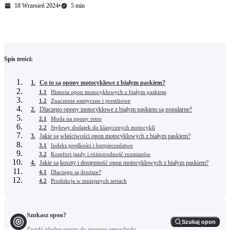
18 Wrzesień 2024
•
5 min
Spis treści:
1.
Co to są opony motocyklowe z białym paskiem?
1.1
Historia opon motocyklowych z białym paskiem
1.2
Znaczenie estetyczne i prestiżowe
2.
Dlaczego opony motocyklowe z białym paskiem są popularne?
2.1
Moda na opony retro
2.2
Stylowy dodatek do klasycznych motocykli
3.
Jakie są właściwości opon motocyklowych z białym paskiem?
3.1
Indeks prędkości i bezpieczeństwo
3.2
Komfort jazdy i różnorodność rozmiarów
4.
Jakie są koszty i dostępność opon motocyklowych z białym paskiem?
4.1
Dlaczego są droższe?
4.2
Produkcja w mniejszych seriach
Szukasz opon?
Szukaj opon
Znajdź idealne opony do swojego samochodu.