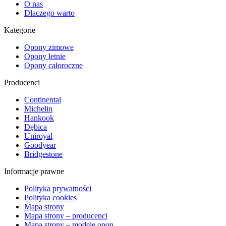
O nas
Dlaczego warto
Kategorie
Opony zimowe
Opony letnie
Opony całoroczne
Producenci
Continental
Michelin
Hankook
Dębica
Uniroyal
Goodyear
Bridgestone
Informacje prawne
Polityka prywatności
Polityka cookies
Mapa strony
Mapa strony – producenci
Mapa strony – modele opon