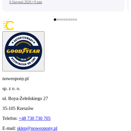
6 Sierpień 2026
•
9 min
noweopony.pl
sp. z o. o.
ul. Boya-Żeleńskiego 27
35-105 Rzeszów
Telefon:
+48 730 730 705
E-mail:
sklep@noweopony.pl