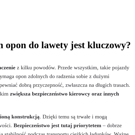
 opon do lawety jest kluczowy?
aczenie
z kilku powodów. Przede wszystkim, takie pojazdy
wymaga opon zdolnych do radzenia sobie z dużymi
pewniać dobrą przyczepność, zwłaszcza na długich trasach.
stkim
zwiększa bezpieczeństwo kierowcy oraz innych
oną konstrukcją
. Dzięki temu są trwałe i mogą
wości.
Bezpieczeństwo jest tutaj priorytetem
– dobrze
ją stabilność podczas transportu ciężkich ładunków. Ważne