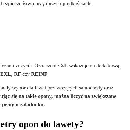
z bezpieczeństwo przy dużych prędkościach.
iczne i zużycie. Oznaczenie
XL
wskazuje na dodatkową
k
EXL
,
RF
czy
REINF
.
konały wybór dla lawet przewożących samochody oraz
ując się na takie opony, można liczyć na zwiększone
y pełnym załadunku.
etry opon do lawety?