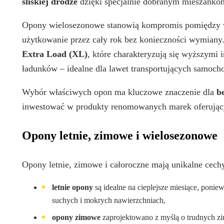
śliskiej drodze
dzięki specjalnie dobranym mieszankom
Opony wielosezonowe stanowią kompromis pomiędzy w
użytkowanie przez cały rok bez konieczności wymiany
Extra Load (XL)
, które charakteryzują się wyższymi
ładunków – idealne dla lawet transportujących samoch
Wybór właściwych opon ma kluczowe znaczenie dla
b
inwestować w produkty renomowanych marek oferują
Opony letnie, zimowe i wielosezonowe
Opony letnie, zimowe i całoroczne mają unikalne cec
letnie opony
są idealne na cieplejsze miesiące, poni
suchych i mokrych nawierzchniach,
opony zimowe
zaprojektowano z myślą o trudnych zi