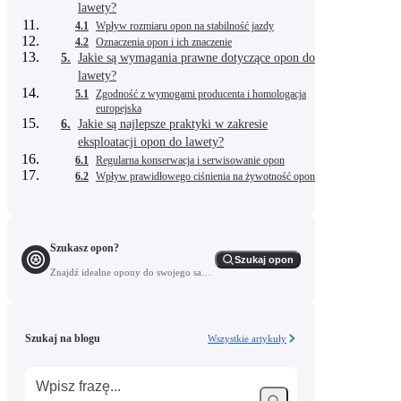
lawety?
4.1
Wpływ rozmiaru opon na stabilność jazdy
4.2
Oznaczenia opon i ich znaczenie
5.
Jakie są wymagania prawne dotyczące opon do
lawety?
5.1
Zgodność z wymogami producenta i homologacja
europejska
6.
Jakie są najlepsze praktyki w zakresie
eksploatacji opon do lawety?
6.1
Regularna konserwacja i serwisowanie opon
6.2
Wpływ prawidłowego ciśnienia na żywotność opon
Szukasz opon?
Szukaj opon
Znajdź idealne opony do swojego samochodu.
Szukaj na blogu
Wszystkie artykuły