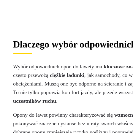
Dlaczego wybór odpowiednich
Wybór odpowiednich opon do lawety ma
kluczowe zn
często przewożą
ciężkie ładunki
, jak samochody, co 
obciążeniami. Muszą one być odporne na ścieranie i za
To nie tylko poprawia komfort jazdy, ale przede wszy
uczestników ruchu
.
Opony do lawet powinny charakteryzować się
wzmocni
pokonywać znaczne dystanse bez utraty swoich właści
dobrane opony zmniejszają ryzyko poślizgu i poprawia