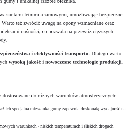
 gumy i unikalnej rzeźbie bieżnika.
ariantami letnimi a zimowymi, umożliwiając bezpieczne
. Warto też zwrócić uwagę na opony wzmacniane oraz
 indeksami nośności, co pozwala na przewóz cięższych
ody.
ezpieczeństwa i efektywności transportu
. Dlatego warto
cych
wysoką jakość i nowoczesne technologie produkcji
.
hy dostosowane do różnych warunków atmosferycznych:
eważ ich specjalna mieszanka gumy zapewnia doskonałą wydajność na
mowych warunkach - niskich temperaturach i śliskich drogach