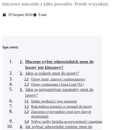
kluczowe znaczenie z kilku powodów. Przede wszystkim,
29 Sierpień 2024
•
9 min
Spis treści:
1.
Dlaczego wybór odpowiednich opon do
lawety jest kluczowy?
2.
Jakie są rodzaje opon do lawety?
2.1
Opony letnie, zimowe i wielosezonowe
2.2
Opony wzmacniane i Extra Load (XL)
3.
Jakie są najważniejsze parametry opon do
lawety?
3.1
Indeks prędkości i jego znaczenie
3.2
Rola indeksu nośności w oponach do lawety
3.3
Znaczenie wytrzymałości opon przy dużych
obciążeniach
3.4
Wpływ rzeźby bieżnika na przyczepność i aquaplaning
4.
Jak wybrać odpowiedni rozmiar opon do