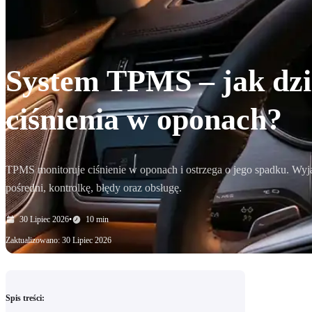
System TPMS – jak dzi
ciśnienia w oponach?
TPMS monitoruje ciśnienie w oponach i ostrzega o jego spadku. Wyj
pośredni, kontrolkę, błędy oraz obsługę.
30 Lipiec 2026
•
10 min
Zaktualizowano: 30 Lipiec 2026
Spis treści: