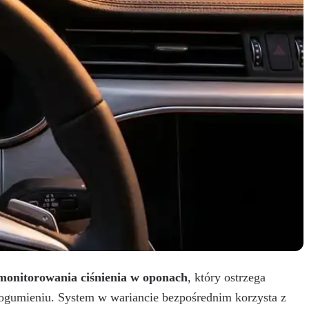
monitorowania ciśnienia w oponach
, który ostrzega
 ogumieniu. System w wariancie bezpośrednim korzysta z