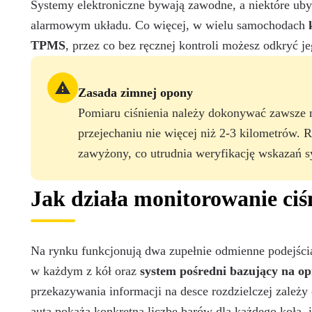
Systemy elektroniczne bywają zawodne, a niektóre ubyt
alarmowym układu. Co więcej, w wielu samochodach
TPMS
, przez co bez ręcznej kontroli możesz odkryć 
Zasada zimnej opony
Pomiaru ciśnienia należy dokonywać zawsze 
przejechaniu nie więcej niż 2-3 kilometrów. 
zawyżony, co utrudnia weryfikację wskazań
Jak działa monitorowanie ci
Na rynku funkcjonują dwa zupełnie odmienne podejści
w każdym z kół oraz
system pośredni bazujący na 
przekazywania informacji na desce rozdzielczej zależy
auta pokażą konkretną liczbę barów dla każdego koła, 