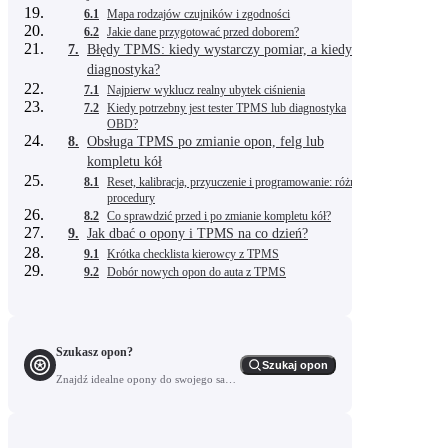
6.1
Mapa rodzajów czujników i zgodności
6.2
Jakie dane przygotować przed doborem?
7.
Błędy TPMS: kiedy wystarczy pomiar, a kiedy
diagnostyka?
7.1
Najpierw wyklucz realny ubytek ciśnienia
7.2
Kiedy potrzebny jest tester TPMS lub diagnostyka
OBD?
8.
Obsługa TPMS po zmianie opon, felg lub
kompletu kół
8.1
Reset, kalibracja, przyuczenie i programowanie: różne
procedury
8.2
Co sprawdzić przed i po zmianie kompletu kół?
9.
Jak dbać o opony i TPMS na co dzień?
9.1
Krótka checklista kierowcy z TPMS
9.2
Dobór nowych opon do auta z TPMS
Szukasz opon?
Szukaj opon
Znajdź idealne opony do swojego samochodu.