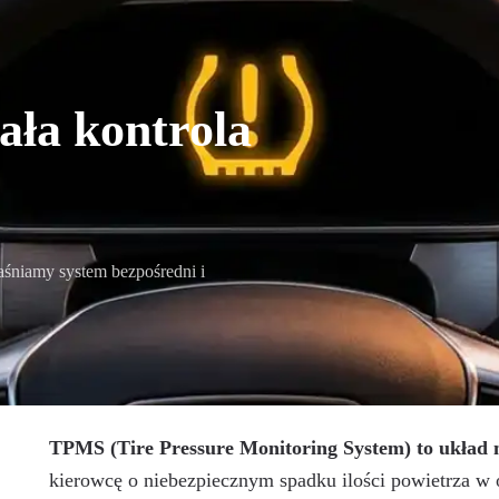
ała kontrola
aśniamy system bezpośredni i
TPMS (Tire Pressure Monitoring System) to układ 
kierowcę o niebezpiecznym spadku ilości powietrza w