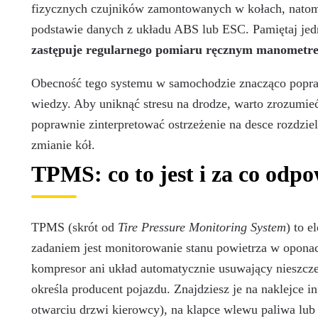
fizycznych czujników zamontowanych w kołach, natomi
podstawie danych z układu ABS lub ESC. Pamiętaj je
zastępuje regularnego pomiaru ręcznym manometr
Obecność tego systemu w samochodzie znacząco popra
wiedzy. Aby uniknąć stresu na drodze, warto zrozumieć
poprawnie zinterpretować ostrzeżenie na desce rozdzie
zmianie kół.
TPMS: co to jest i za co odp
TPMS (skrót od
Tire Pressure Monitoring System
) to 
zadaniem jest monitorowanie stanu powietrza w opona
kompresor ani układ automatycznie usuwający nieszcze
określa producent pojazdu. Znajdziesz je na naklejce i
otwarciu drzwi kierowcy), na klapce wlewu paliwa lub 