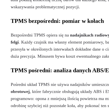
wskazywania problematycznej pozycji.
TPMS bezpośredni: pomiar w kołach
Bezpośredni TPMS opiera się na
nadajnikach radiow
felgi
. Każdy czujnik ma własny element pomiarowy, bat
przesyła w określonych interwałach dokładne dane o ciś
duża precyzja. Minusem bywa koszt ewentualnego zak
TPMS pośredni: analiza danych ABS/
Pośredni układ TPMS nie używa nadajników umieszc
obrotowej
, które fabrycznie obsługują układy ABS i 
programowo: opona z mniejszą ilością powietrza ma mi
odrobinę szybciej niż pozostałe koła, aby pokonać te