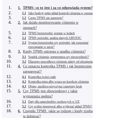
1.
TPMS: co to jest i za co odpowiada system?
1.1
Jaką funkcję pełni układ kontroli ciśnienia w oponach?
1.2
Czego TPMS nie zastępuje?
2.
Jak działa monitorowanie ciśnienia w
oponach?
2.1
TPMS bezpośredni: pomiar w kołach
2.2
TPMS pośredni: analiza danych ABS/ESC
2.3
System bezpośredni czy pośredni: jak rozpoznać
rozwiązanie w aucie?
3.
Kiedy TPMS ostrzega o spadku ciśnienia?
3.1
Spadek ciśnienia, temperatura czy nieszczelność?
3.2
Dlaczego prawidłowe ciśnienie zależy od obciążenia?
4.
Co oznacza kontrolka TPMS i jak bezpiecznie
zareagować?
4.1
Kontrolka świeci stale
4.2
Kontrolka miga albo wraca po korekcie ciśnienia
4.3
Objaw, możliwa przyczyna i następny krok
5.
Czy TPMS jest obowiązkowy i jakie
wymagania spełnia?
5.1
Daty dla samochodów osobowych w UE
5.2
Czy wolno ignorować albo wyłączać układ TPMS?
6.
Czujniki TPMS: jakie są rodzaje i kiedy trzeba
je dobierać?