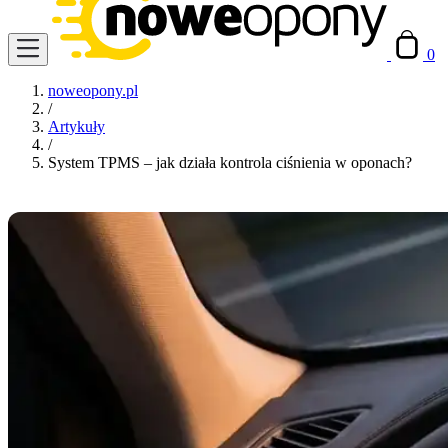
0
noweopony.pl
/
Artykuły
/
System TPMS – jak działa kontrola ciśnienia w oponach?