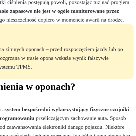
ki ciśnienia postępują powoli, pozostając tuż nad progiem
koło zapasowe nie jest w ogóle monitorowane przez
jego nieszczelność dopiero w momencie awarii na drodze.
na zimnych oponach – przed rozpoczęciem jazdy lub po
Rozgrzana w trasie opona wskaże wynik fałszywie
 systemu TPMS.
śnienia w oponach?
a:
system bezpośredni wykorzystujący fizyczne czujniki
oprogramowaniu
przeliczającym zachowanie auta. Sposób
 od zaawansowania elektroniki danego pojazdu. Niektóre
inne wyświetlą jedynie czerwoną lub żółtą ikonę opony bez