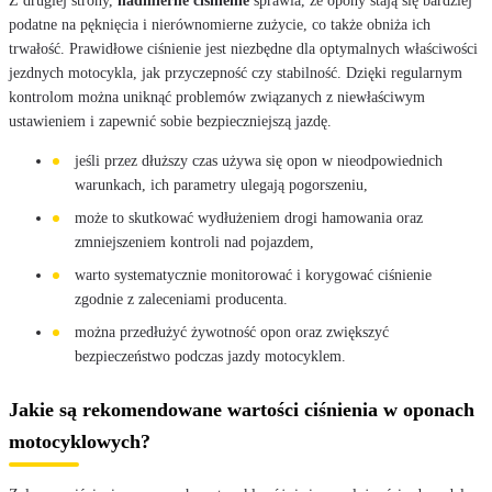
Z drugiej strony,
nadmierne ciśnienie
sprawia, że opony stają się bardziej
podatne na pęknięcia i nierównomierne zużycie, co także obniża ich
trwałość. Prawidłowe ciśnienie jest niezbędne dla optymalnych właściwości
jezdnych motocykla, jak przyczepność czy stabilność. Dzięki regularnym
kontrolom można uniknąć problemów związanych z niewłaściwym
ustawieniem i zapewnić sobie bezpieczniejszą jazdę.
jeśli przez dłuższy czas używa się opon w nieodpowiednich
warunkach, ich parametry ulegają pogorszeniu,
może to skutkować wydłużeniem drogi hamowania oraz
zmniejszeniem kontroli nad pojazdem,
warto systematycznie monitorować i korygować ciśnienie
zgodnie z zaleceniami producenta.
można przedłużyć żywotność opon oraz zwiększyć
bezpieczeństwo podczas jazdy motocyklem.
Jakie są rekomendowane wartości ciśnienia w oponach
motocyklowych?