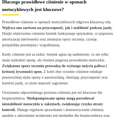
Dlaczego prawidłowe ciśnienie w oponach
motocyklowych jest kluczowe?
Prawidłowe ciśnienie w oponach motocyklowych odgrywa kluczową rolę.
Wpływa ono zarówno na przyczepność, jak i stabilność podczas jazdy.
Dzięki właściwemu ciśnieniu bieżnik funkcjonuje optymalnie, co poprawia
amortyzację nierówności oraz zmniejsza opory toczenia, czyniąc
przejażdżkę pewniejszą i wygodniejszą.
Kiedy ciśnienie jest za niskie, bieżnik ugina się nadmiernie, co nie tylko
może uszkodzić oponę, ale również pogarsza prowadzenie motocykla.
Zwiększone opory toczenia prowadzą do wyższego zużycia paliwa i
krótszej żywotności opon.
Z kolei zbyt wysokie ciśnienie redukuje
powierzchnię styku opony z nawierzchnią, obniżając przyczepność oraz
komfort jazdy, co może stanowić zagrożenie.
Utrzymanie odpowiedniego poziomu ciśnienia jest też kluczowe dla
bezpieczeństwa.
Niedopompowane opony mogą powodować
niestabilność motocykla w zakrętach, zwiększając ryzyko utraty
kontroli.
Dlatego regularne sprawdzanie i dostosowywanie ciśnienia
zgodnie z zaleceniami producenta jest niezbędne dla bezpieczeństwa oraz