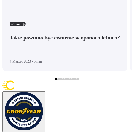
Informacje
Jakie powinno być ciśnienie w oponach letnich?
4 Marzec 2023
•
5 min