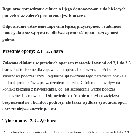
Regularne sprawdzanie ciśnienia i jego dostosowywanie do bieżących
potrzeb oraz zaleceń producenta jest kluczowe.
Odpowiednie ustawienie zapewnia lepszą przyczepność i stabilność
motocykla oraz wpływa na dłuższą żywotność opon i oszczędność
paliwa.
Przednie opony: 2,1 - 2,5 bara
Zalecane ciśnienie w przednich oponach motocykli wynosi od 2,1 do 2,5
bara.
Jest to istotne dla zapewnienia optymalnej przyczepności oraz
stabilności podczas jazdy. Regularne sprawdzanie tego parametru pozwala
uniknąć problemów z prowadzeniem pojazdu. Ciśnienie ma wpływ na
kontakt bieżnika z nawierzchnią, co jest szczególnie ważne podczas
manewrów i hamowania.
Odpowiednie ciśnienie nie tylko zwiększa
bezpieczeństwo i komfort podróży, ale także wydłuża żywotność opon
oraz zmniejsza zużycie paliwa.
Tylne opony: 2,3 - 2,9 bara
Dla tylnych opon motocykli ciśnienie powinno mieścić się w przedziale
2,3-