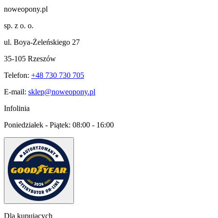
noweopony.pl
sp. z o. o.
ul. Boya-Żeleńskiego 27
35-105 Rzeszów
Telefon:
+48 730 730 705
E-mail:
sklep@noweopony.pl
Infolinia
Poniedziałek - Piątek:
08:00 - 16:00
Dla kupujących