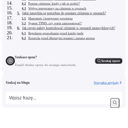
4.2
Pomiar ciśnienia: kiedy i jak to zrobić?
4.3
Wpływ temperatury na ciśnienie w oponach
5.
Jakie narzędzia są potrzebne do pomiaru ciśnienia w oponach?
5.1
Manometr i kompresor powietrza
5.2
System TPMS: czy warto zainwestować?
6.
Jak często należy kontrolować ciśnienie w oponach motocyklowych?
6.1
Regularne sprawdzanie przed każdą jazdą
6.2
Kontrola przed dłuższymi trasami i zmianą sezonu
Szukasz opon?
Szukaj opon
Znajdź idealne opony do swojego samochodu.
Szukaj na blogu
Wszystkie artykuły