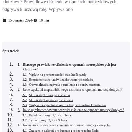
kluczowe? Prawidłowe ciśnienie w oponach motocyklowych
odgrywa kluczową rolę. Wpływa ono
15 Sierpień 2024
•
10 min
Spis treści:
1.
Dlaczego prawidłowe ciśnienie w oponach motocyklowych jest
kluczowe?
1.1
Wpływ na przyczepność i stabilność jazdy
1.2
Bezpieczeństwo jazdy i zachowanie jednośladu
1.3
Optymalizacja zużycia ogumienia i oporów toczenia
2.
Jakie są skutki nieprawidłowego ciśnienia w oponach motocyklowych?
2.1
Skutki zbyt niskiego ciśnienia
2.2
Skutki zbyt wysokiego ciśnienia
2.3
Wpływ na żywotność opon i bezpieczeństwo kierowców
3.
Jakie są rekomendowane wartości ciśnienia w oponach motocyklowych?
3.1
Przednie opony: 2,1 - 2,5 bara
3.2
Tylne opony: 2,3 - 2,9 bara
4.
Jak ustawić prawidłowe ciśnienie w oponach motocyklowych?
4.1
Znaczenie zaleceń producenta i rodzaju jednośladu