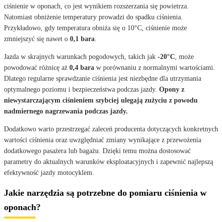
ciśnienie w oponach, co jest wynikiem rozszerzania się powietrza.
Natomiast obniżenie temperatury prowadzi do spadku ciśnienia.
Przykładowo, gdy temperatura obniża się o 10°C, ciśnienie może
zmniejszyć się nawet o
0,1 bara
.
Jazda w skrajnych warunkach pogodowych, takich jak
-20°C
, może
powodować różnicę aż
0,4 bara
w porównaniu z normalnymi wartościami.
Dlatego regularne sprawdzanie ciśnienia jest niezbędne dla utrzymania
optymalnego poziomu i bezpieczeństwa podczas jazdy.
Opony z
niewystarczającym ciśnieniem szybciej ulegają zużyciu z powodu
nadmiernego nagrzewania podczas jazdy.
Dodatkowo warto przestrzegać zaleceń producenta dotyczących konkretnych
wartości ciśnienia oraz uwzględniać zmiany wynikające z przewożenia
dodatkowego pasażera lub bagażu. Dzięki temu można dostosować
parametry do aktualnych warunków eksploatacyjnych i zapewnić najlepszą
efektywność jazdy motocyklem.
Jakie narzędzia są potrzebne do pomiaru ciśnienia w
oponach?