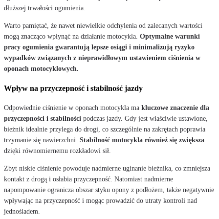
dłuższej trwałości ogumienia.
Warto pamiętać, że nawet niewielkie odchylenia od zalecanych wartości
mogą znacząco wpłynąć na działanie motocykla.
Optymalne warunki
pracy ogumienia gwarantują lepsze osiągi i minimalizują ryzyko
wypadków związanych z nieprawidłowym ustawieniem ciśnienia w
oponach motocyklowych.
Wpływ na przyczepność i stabilność jazdy
Odpowiednie ciśnienie w oponach motocykla ma
kluczowe znaczenie dla
przyczepności i stabilności
podczas jazdy. Gdy jest właściwie ustawione,
bieżnik idealnie przylega do drogi, co szczególnie na zakrętach poprawia
trzymanie się nawierzchni.
Stabilność motocykla również się zwiększa
dzięki równomiernemu rozkładowi sił.
Zbyt niskie ciśnienie powoduje nadmierne uginanie bieżnika, co zmniejsza
kontakt z drogą i osłabia przyczepność. Natomiast nadmierne
napompowanie ogranicza obszar styku opony z podłożem, także negatywnie
wpływając na przyczepność i mogąc prowadzić do utraty kontroli nad
jednośladem.