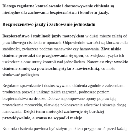
Dlatego regularne kontrolowanie i dostosowywanie ciśnienia są
niezbędne dla zachowania bezpieczeństwa i komfortu jazdy.
Bezpieczeństwo jazdy i zachowanie jednośladu
Bezpieczeństwo i stabilność jazdy motocyklem
w dużej mierze zależą od
prawidłowego ciśnienia w oponach. Odpowiednie wartości są kluczowe dla
stabilności, zwłaszcza podczas manewrów czy hamowania.
Zbyt niskie
ciśnienie prowadzi do przegrzewania się opon
, co zwiększa ryzyko ich
uszkodzenia oraz utraty kontroli nad jednośladem. Natomiast
zbyt wysokie
ciśnienie zmniejsza powierzchnię styku z nawierzchnią
, co może
skutkować poślizgiem.
Regularne sprawdzanie i dostosowywanie ciśnienia zgodnie z zaleceniami
producenta pozwala uniknąć takich zagrożeń, podnosząc poziom
bezpieczeństwa na drodze. Dobrze napompowane opony poprawiają
prowadzenie motocykla, ułatwiają pokonywanie zakrętów i skracają drogę
hamowania.
Dzięki temu motocykl zachowuje się bardziej
przewidywalnie, a szansa na wypadki maleje.
Kontrola ciśnienia powinna być stałym punktem przygotowań przed każdą