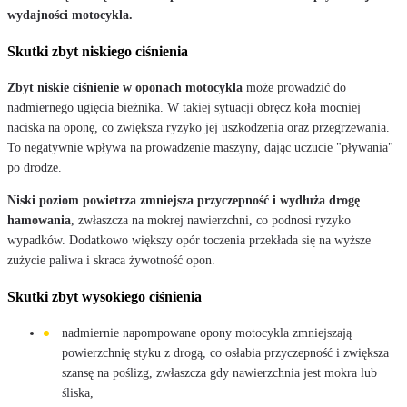
wydajności motocykla.
Skutki zbyt niskiego ciśnienia
Zbyt niskie ciśnienie w oponach motocykla
może prowadzić do
nadmiernego ugięcia bieżnika. W takiej sytuacji obręcz koła mocniej
naciska na oponę, co zwiększa ryzyko jej uszkodzenia oraz przegrzewania.
To negatywnie wpływa na prowadzenie maszyny, dając uczucie "pływania"
po drodze.
Niski poziom powietrza zmniejsza przyczepność i wydłuża drogę
hamowania
, zwłaszcza na mokrej nawierzchni, co podnosi ryzyko
wypadków. Dodatkowo większy opór toczenia przekłada się na wyższe
zużycie paliwa i skraca żywotność opon.
Skutki zbyt wysokiego ciśnienia
nadmiernie napompowane opony motocykla zmniejszają
powierzchnię styku z drogą, co osłabia przyczepność i zwiększa
szansę na poślizg, zwłaszcza gdy nawierzchnia jest mokra lub
śliska,