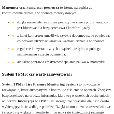
Manometr
oraz
kompresor powietrza
to istotne narzędzia do
kontrolowania ciśnienia w oponach motocyklowych.
dzięki manometrowi można precyzyjnie zmierzyć ciśnienie, co
jest kluczowe dla bezpieczeństwa i komfortu jazdy,
z kolei kompresor umożliwia szybkie dopompowanie powietrza,
co pozwala utrzymać właściwe wartości ciśnienia w oponach,
regularne korzystanie z tych urządzeń nie tylko zapobiega
nadmiernemu zużyciu ogumienia,
ale także poprawia efektywność spalania paliwa w motocyklu.
System TPMS: czy warto zainwestować?
System
TPMS (Tire Pressure Monitoring System)
to nowoczesne
rozwiązanie, które automatycznie kontroluje ciśnienie w oponach. Zwiększa
bezpieczeństwo na drodze, informując kierowcę o wszelkich odchyleniach
od normy.
Inwestycja w TPMS
jest szczególnie opłacalna dla osób często
wybierających się w długie podróże. Dzięki niemu można zaoszczędzić czas
i cieszyć się większym komfortem, bo unika się konieczności ręcznego