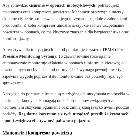
Aby sprawdzić
ciśnienie w oponach motocyklowych
, potrzebujesz
manometru oraz kompresora powietrza. Manometr precyzyjnie mierzy
aktualne ciśnienie, co pozwala na jego utrzymanie zgodnie z zaleceniami
producenta. Z kolei kompresor umożliwia szybkie i łatwe uzupełnianie
powietrza w oponach, co ma kluczowe znaczenie dla bezpieczeństwa oraz
komfortu jazdy.
Alternatywą dla tradycyjnych metod pomiaru jest
system TPMS (Tire
Pressure Monitoring System)
. To zaawansowane rozwiązanie
automatycznie monitoruje ciśnienie w oponach i informuje kierowcę o
ewentualnych odchyleniach od normy. Choć wymaga pewnej inwestycji,
zapewnia wygodę poprzez stałe monitorowanie bez potrzeby ręcznego
sprawdzania.
Narzędzia do pomiaru ciśnienia są niezbędne dla utrzymania motocykla w
doskonałej kondycji. Pomagają unikać problemów związanych z
nadmiernym zużyciem ogumienia oraz zmniejszają ryzyko awarii podczas
podróży.
Regularne korzystanie z tych urządzeń przedłuża żywotność
opon i zwiększa efektywność paliwową pojazdu.
Manometr i kompresor powietrza