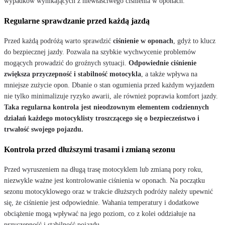
wypadków wynikających z niewłaściwego ciśnienia w oponach.
Regularne sprawdzanie przed każdą jazdą
Przed każdą podróżą warto sprawdzić
ciśnienie w oponach
, gdyż to klucz
do bezpiecznej jazdy. Pozwala na szybkie wychwycenie problemów
mogących prowadzić do groźnych sytuacji.
Odpowiednie ciśnienie
zwiększa przyczepność i stabilność motocykla
, a także wpływa na
mniejsze zużycie opon. Dbanie o stan ogumienia przed każdym wyjazdem
nie tylko minimalizuje ryzyko awarii, ale również poprawia komfort jazdy.
Taka regularna kontrola jest nieodzownym elementem codziennych
działań każdego motocyklisty troszczącego się o bezpieczeństwo i
trwałość swojego pojazdu.
Kontrola przed dłuższymi trasami i zmianą sezonu
Przed wyruszeniem na długą trasę motocyklem lub zmianą pory roku,
niezwykle ważne jest kontrolowanie ciśnienia w oponach. Na początku
sezonu motocyklowego oraz w trakcie dłuższych podróży należy upewnić
się, że ciśnienie jest odpowiednie. Wahania temperatury i dodatkowe
obciążenie mogą wpływać na jego poziom, co z kolei oddziałuje na
przyczepność i stabilność pojazdu.