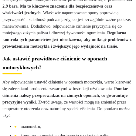
2,9 bara
.
Ma to kluczowe znaczenie dla bezpieczeństwa oraz
właściwości jezdnych.
Właściwie napompowane opony poprawiają
przyczepność i stabilność podczas jazdy, co jest szczególnie ważne podczas
manewrowania. Dodatkowo, odpowiednie ciśnienie przyczynia się do
mniejszego zużycia paliwa i dłuższej żywotności ogumienia.
Regularna
kontrola tych parametrów jest nieodzowna, aby uniknąć problemów z
prowadzeniem motocykla i zwiększyć jego wydajność na trasie.
Jak ustawić prawidłowe ciśnienie w oponach
motocyklowych?
Aby odpowiednio ustawić ciśnienie w oponach motocykla, warto kierować
się zaleceniami producenta zawartymi w instrukcji użytkowania.
Pomiar
ciśnienia należy przeprowadzać na zimnych oponach, co gwarantuje
precyzyjne wyniki.
Zwróć uwagę, że wartości mogą się zmieniać przez
temperaturę otoczenia oraz naturalny spadek ciśnienia. Do pomiaru można
użyć:
manometru,
kompresora powietrza dostępnego na stacjach paliw.