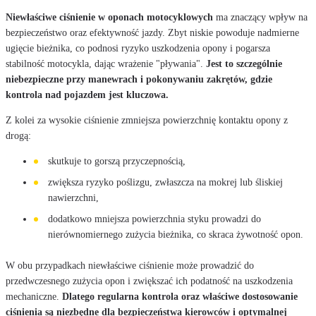
Niewłaściwe ciśnienie w oponach motocyklowych
ma znaczący wpływ na
bezpieczeństwo oraz efektywność jazdy. Zbyt niskie powoduje nadmierne
ugięcie bieżnika, co podnosi ryzyko uszkodzenia opony i pogarsza
stabilność motocykla, dając wrażenie "pływania".
Jest to szczególnie
niebezpieczne przy manewrach i pokonywaniu zakrętów, gdzie
kontrola nad pojazdem jest kluczowa.
Z kolei za wysokie ciśnienie zmniejsza powierzchnię kontaktu opony z
drogą:
skutkuje to gorszą przyczepnością,
zwiększa ryzyko poślizgu, zwłaszcza na mokrej lub śliskiej
nawierzchni,
dodatkowo mniejsza powierzchnia styku prowadzi do
nierównomiernego zużycia bieżnika, co skraca żywotność opon.
W obu przypadkach niewłaściwe ciśnienie może prowadzić do
przedwczesnego zużycia opon i zwiększać ich podatność na uszkodzenia
mechaniczne.
Dlatego regularna kontrola oraz właściwe dostosowanie
ciśnienia są niezbędne dla bezpieczeństwa kierowców i optymalnej