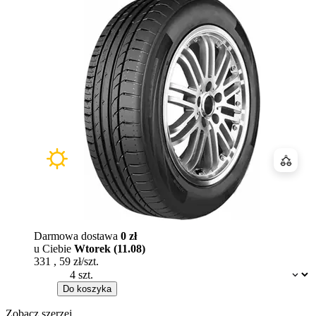
Porówn
Darmowa dostawa
0 zł
u Ciebie
Wtorek (11.08)
331
,
59
zł/szt.
Dostępność:
Do koszyka
Zobacz szerzej