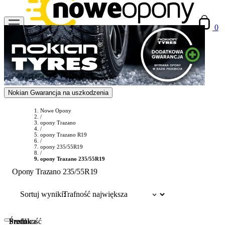
0
Nokian Gwarancja na uszkodzenia
Nowe Opony
/
opony Trazano
/
opony Trazano R19
/
opony 235/55R19
/
opony Trazano 235/55R19
Opony Trazano 235/55R19
Sortuj wyniki:
Szerokość
Profil
Średnica