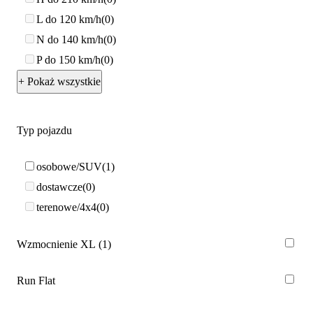
L do 120 km/h
0
N do 140 km/h
0
P do 150 km/h
0
+ Pokaż wszystkie
Typ pojazdu
osobowe/SUV
1
dostawcze
0
terenowe/4x4
0
Wzmocnienie XL
1
Run Flat