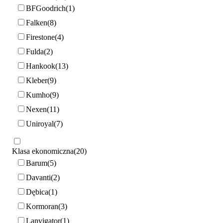
BFGoodrich
1
Falken
8
Firestone
4
Fulda
2
Hankook
13
Kleber
9
Kumho
9
Nexen
11
Uniroyal
7
Klasa ekonomiczna
20
Barum
5
Davanti
2
Dębica
1
Kormoran
3
Lanvigator
1