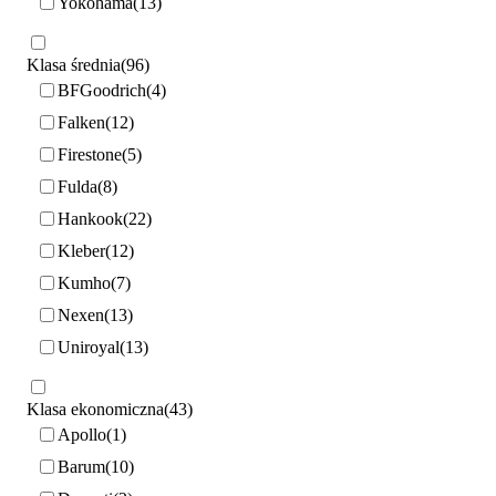
Yokohama
13
Klasa średnia
96
BFGoodrich
4
Falken
12
Firestone
5
Fulda
8
Hankook
22
Kleber
12
Kumho
7
Nexen
13
Uniroyal
13
Klasa ekonomiczna
43
Apollo
1
Barum
10