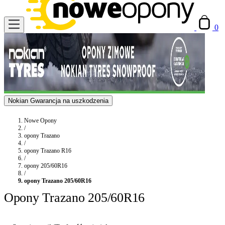
0
Nokian Gwarancja na uszkodzenia
Nowe Opony
/
opony Trazano
/
opony Trazano R16
/
opony 205/60R16
/
opony Trazano 205/60R16
Opony Trazano 205/60R16