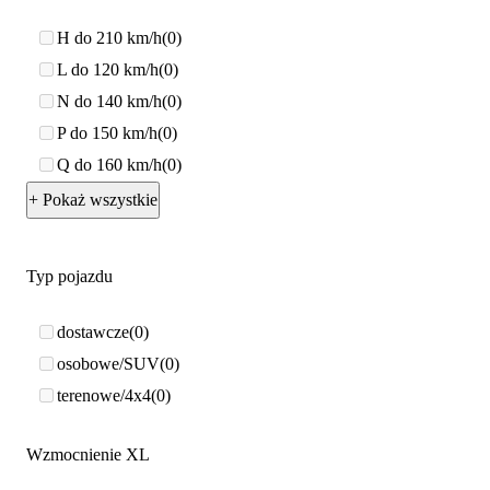
H do 210 km/h
0
L do 120 km/h
0
N do 140 km/h
0
P do 150 km/h
0
Q do 160 km/h
0
+ Pokaż wszystkie
Typ pojazdu
dostawcze
0
osobowe/SUV
0
terenowe/4x4
0
Wzmocnienie XL