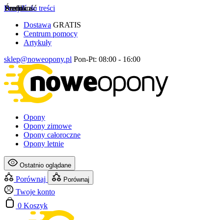
Przejdź do treści
Szerokość
Profil
Średnica
Dostawa
GRATIS
Centrum pomocy
Artykuły
sklep@noweopony.pl
Pon-Pt: 08:00 - 16:00
Opony
Opony zimowe
Opony całoroczne
Opony letnie
Ostatnio oglądane
Porównaj
Porównaj
Twoje konto
0
Koszyk