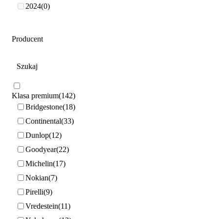
2024
0
Producent
Klasa premium
142
Bridgestone
18
Continental
33
Dunlop
12
Goodyear
22
Michelin
17
Nokian
7
Pirelli
9
Vredestein
11