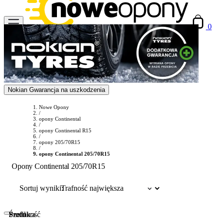
0
Nokian Gwarancja na uszkodzenia
Nowe Opony
/
opony Continental
/
opony Continental R15
/
opony 205/70R15
/
opony Continental 205/70R15
Opony Continental 205/70R15
Sortuj wyniki:
Szerokość
Profil
Średnica