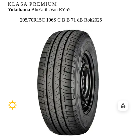
KLASA PREMIUM
Yokohama
BluEarth-Van RY55
Etykieta:
205/70R15C 106S
C
B
B 71 dB
Rok
2025
Porówn