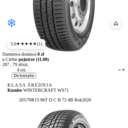
Porówn
5.0
(1)
★★★★★
Darmowa dostawa
0 zł
u Ciebie
pojutrze (11.08)
287
,
79
zł/szt.
Dostępność:
Do koszyka
KLASA ŚREDNIA
Kumho
WINTERCRAFT WS71
Etykieta:
205/70R15 96T
D
C
B 72 dB
Rok
2026