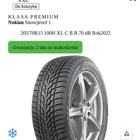
Do koszyka
KLASA PREMIUM
Nokian
Snowproof 1
Etykieta:
205/70R15 100H XL
C
B
B 70 dB
Rok
2025
Gwarancja 2 lata na uszkodzenia
Porówn