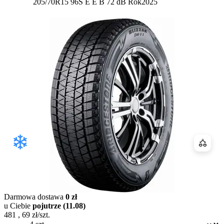
Etykieta:
205/70R15 96S
E
E
B 72 dB
Rok
2025
Porówn
Darmowa dostawa
0 zł
u Ciebie
pojutrze (11.08)
481
,
69
zł/szt.
Dostępność: