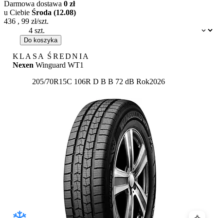
Darmowa dostawa
0 zł
u Ciebie
Środa (12.08)
436
,
99
zł/szt.
Dostępność:
Do koszyka
KLASA ŚREDNIA
Nexen
Winguard WT1
Etykieta:
205/70R15C 106R
D
B
B 72 dB
Rok
2026