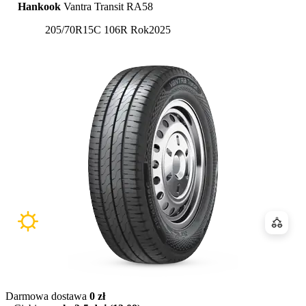
Hankook
Vantra Transit RA58
205/70R15C 106R
Rok
2025
Porówn
Darmowa dostawa
0 zł