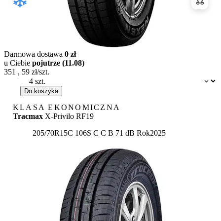
Porówn
Darmowa dostawa
0 zł
u Ciebie
pojutrze (11.08)
351
,
59
zł/szt.
Dostępność:
Do koszyka
KLASA EKONOMICZNA
Tracmax
X-Privilo RF19
Etykieta:
205/70R15C 106S
C
C
B 71 dB
Rok
2025