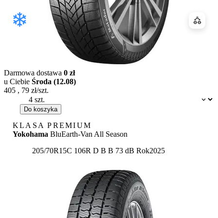
Porówn
Darmowa dostawa
0 zł
u Ciebie
Środa (12.08)
405
,
79
zł/szt.
Dostępność:
Do koszyka
KLASA PREMIUM
Yokohama
BluEarth-Van All Season
Etykieta:
205/70R15C 106R
D
B
B 73 dB
Rok
2025