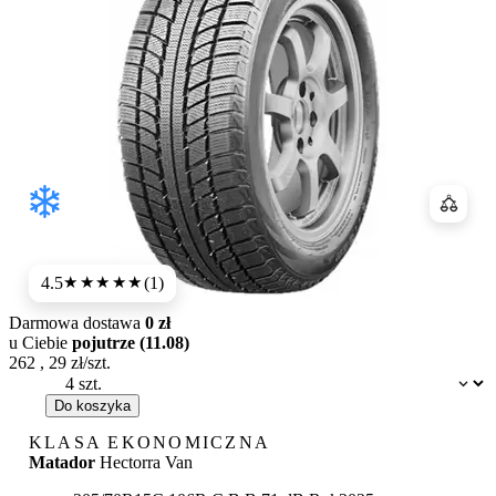
Porówn
4.5
(1)
★★★★
★
Darmowa dostawa
0 zł
u Ciebie
pojutrze (11.08)
262
,
29
zł/szt.
Dostępność:
Do koszyka
KLASA EKONOMICZNA
Matador
Hectorra Van