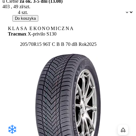
u Ciebie
za ok. 3-5 dni (13.08)
403
,
49
zł/szt.
Dostępność:
Do koszyka
KLASA EKONOMICZNA
Tracmax
X-privilo S130
Etykieta:
205/70R15 96T
C
B
B 70 dB
Rok
2025
Porówn