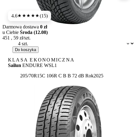
4.6
(15)
★★★★★
Darmowa dostawa
0 zł
u Ciebie
Środa (12.08)
451
,
59
zł/szt.
Dostępność:
Do koszyka
KLASA EKONOMICZNA
Sailun
ENDURE WSL1
Etykieta:
205/70R15C 106R
C
B
B 72 dB
Rok
2025