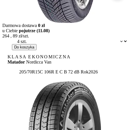
Darmowa dostawa
0 zł
u Ciebie
pojutrze (11.08)
264
,
89
zł/szt.
Dostępność:
Do koszyka
KLASA EKONOMICZNA
Matador
Nordicca Van
Etykieta:
205/70R15C 106R
E
C
B 72 dB
Rok
2026