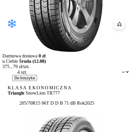
Porówn
Darmowa dostawa
0 zł
u Ciebie
Środa (12.08)
375
,
79
zł/szt.
Dostępność:
Do koszyka
KLASA EKONOMICZNA
Triangle
SnowLion TR777
Etykieta:
205/70R15 96T
D
D
B 71 dB
Rok
2025