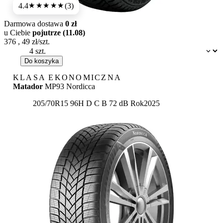
4.4
(3)
★★★★
★
Darmowa dostawa
0 zł
u Ciebie
pojutrze (11.08)
376
,
49
zł/szt.
Dostępność:
Do koszyka
KLASA EKONOMICZNA
Matador
MP93 Nordicca
Etykieta:
205/70R15 96H
D
C
B 72 dB
Rok
2025