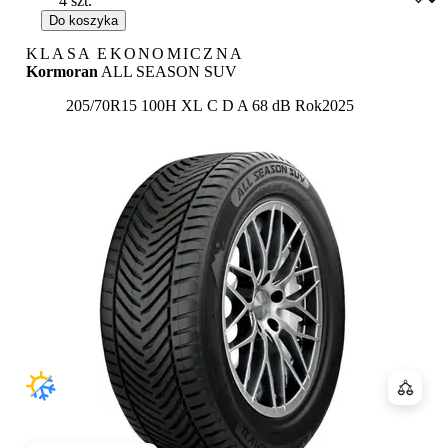
Do koszyka
KLASA EKONOMICZNA
Kormoran
ALL SEASON SUV
Etykieta:
205/70R15 100H XL
C
D
A 68 dB
Rok
2025
Porówn