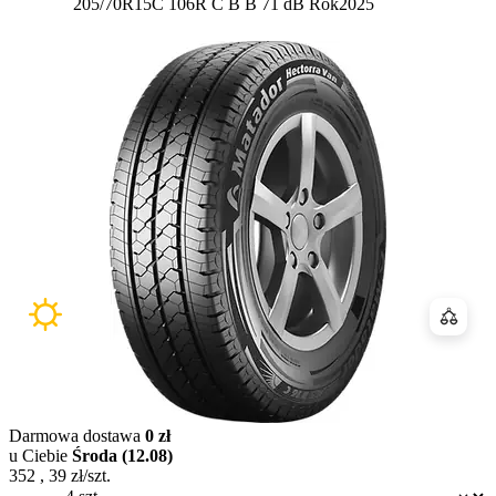
Etykieta:
205/70R15C 106R
C
B
B 71 dB
Rok
2025
Porówn
Darmowa dostawa
0 zł
u Ciebie
Środa (12.08)
352
,
39
zł/szt.
Dostępność: