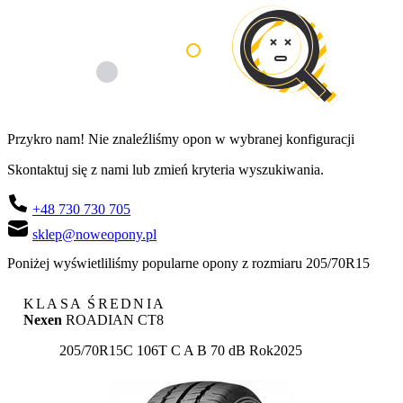
Przykro nam! Nie znaleźliśmy opon w wybranej konfiguracji
Skontaktuj się z nami lub zmień kryteria wyszukiwania.
+48 730 730 705
sklep@noweopony.pl
Poniżej wyświetliliśmy popularne opony z rozmiaru 205/70R15
KLASA ŚREDNIA
Nexen
ROADIAN CT8
Etykieta:
205/70R15C 106T
C
A
B 70 dB
Rok
2025