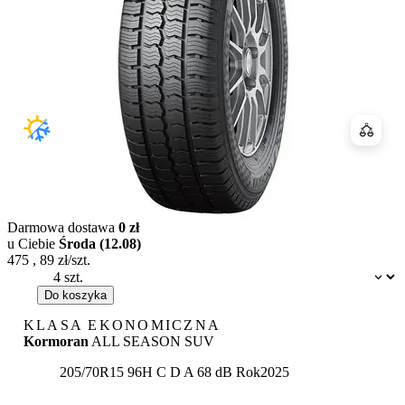
Porówn
Darmowa dostawa
0 zł
u Ciebie
Środa (12.08)
475
,
89
zł/szt.
Dostępność:
Do koszyka
KLASA EKONOMICZNA
Kormoran
ALL SEASON SUV
Etykieta:
205/70R15 96H
C
D
A 68 dB
Rok
2025