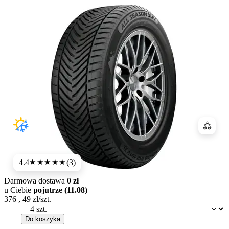
Porówn
4.4
(3)
★★★★
★
Darmowa dostawa
0 zł
u Ciebie
pojutrze (11.08)
376
,
49
zł/szt.
Dostępność:
Do koszyka