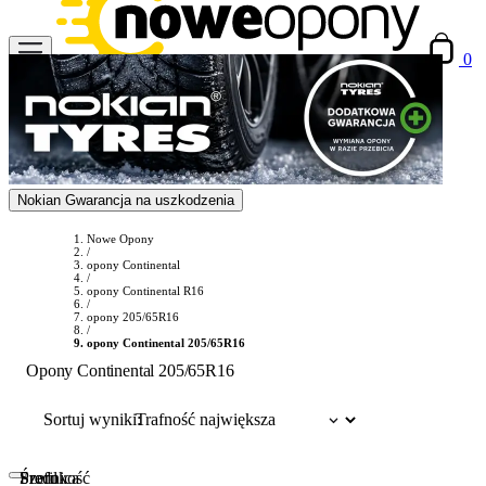
0
Nokian Gwarancja na uszkodzenia
Nowe Opony
/
opony Continental
/
opony Continental R16
/
opony 205/65R16
/
opony Continental 205/65R16
Opony Continental 205/65R16
Sortuj wyniki:
Szerokość
Profil
Średnica