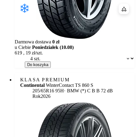
Porówn
Darmowa dostawa
0 zł
u Ciebie
Poniedziałek (10.08)
619
,
19
zł/szt.
Dostępność:
Do koszyka
KLASA PREMIUM
Continental
WinterContact TS 860 S
Etykieta:
205/65R16 95H
BMW (*)
C
B
B 72 dB
Rok
2026