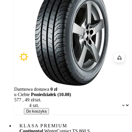
Porówn
Darmowa dostawa
0 zł
u Ciebie
Poniedziałek (10.08)
577
,
49
zł/szt.
Dostępność:
Do koszyka
KLASA PREMIUM
Continental
WinterContact TS 860 S