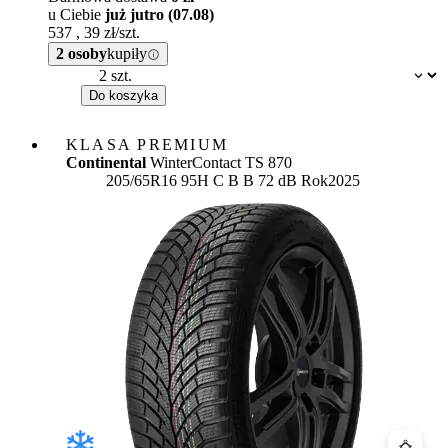
u Ciebie
już jutro (07.08)
537
,
39
zł/szt.
2 osoby
kupiły
Dostępność:
Do koszyka
KLASA PREMIUM
Continental
WinterContact TS 870
Etykieta:
205/65R16 95H
C
B
B 72 dB
Rok
2025