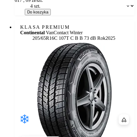
617
,
09
zł/szt.
Dostępność:
Do koszyka
KLASA PREMIUM
Continental
VanContact Winter
Etykieta:
205/65R16C 107T
C
B
B 73 dB
Rok
2025
Porówn