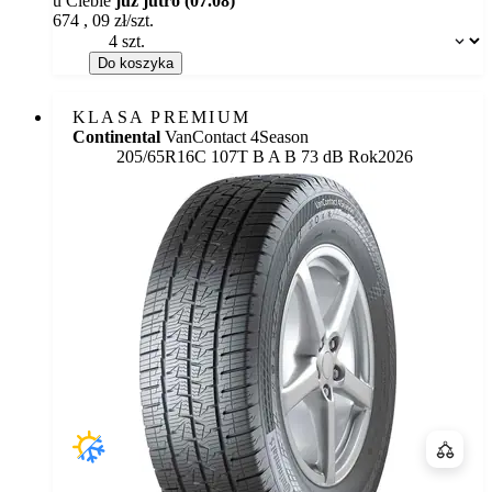
u Ciebie
już jutro (07.08)
674
,
09
zł/szt.
Dostępność:
Do koszyka
KLASA PREMIUM
Continental
VanContact 4Season
Etykieta:
205/65R16C 107T
B
A
B 73 dB
Rok
2026
Porówn