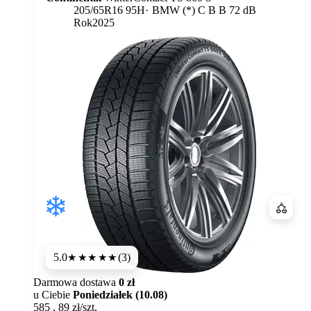
Etykieta:
205/65R16 95H
BMW (*)
C
B
B 72 dB
Rok
2025
Porówn
5.0
(3)
★★★★★
Darmowa dostawa
0 zł
u Ciebie
Poniedziałek (10.08)
585
,
89
zł/szt.