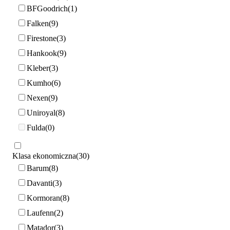
BFGoodrich
1
Falken
9
Firestone
3
Hankook
9
Kleber
3
Kumho
6
Nexen
9
Uniroyal
8
Fulda
0
Klasa ekonomiczna
30
Barum
8
Davanti
3
Kormoran
8
Laufenn
2
Matador
3