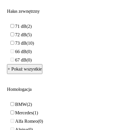
Hałas zewnętrzny
71 dB
2
72 dB
5
73 dB
10
66 dB
0
67 dB
0
+ Pokaż wszystkie
Homologacja
BMW
2
Mercedes
1
Alfa Romeo
0
Alpina
0