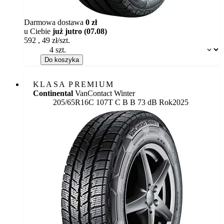
Darmowa dostawa
0 zł
u Ciebie
już jutro (07.08)
592
,
49
zł/szt.
Dostępność:
Do koszyka
KLASA PREMIUM
Continental
VanContact Winter
Etykieta:
205/65R16C 107T
C
B
B 73 dB
Rok
2025