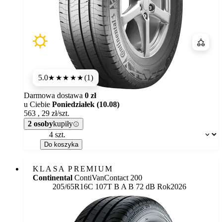
Porówn
5.0
(1)
★★★★★
Darmowa dostawa
0 zł
u Ciebie
Poniedziałek (10.08)
563
,
29
zł/szt.
2 osoby
kupiły
Dostępność:
Do koszyka
KLASA PREMIUM
Continental
ContiVanContact 200
Etykieta:
205/65R16C 107T
B
A
B 72 dB
Rok
2026