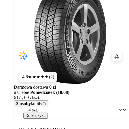
Porówn
4.8
(2)
★★★★★
Darmowa dostawa
0 zł
u Ciebie
Poniedziałek (10.08)
617
,
09
zł/szt.
2 osoby
kupiły
Dostępność:
Do koszyka