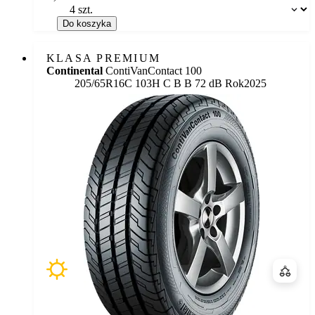
Dostępność:
Do koszyka
KLASA PREMIUM
Continental
ContiVanContact 100
Etykieta:
205/65R16C 103H
C
B
B 72 dB
Rok
2025
Porówn