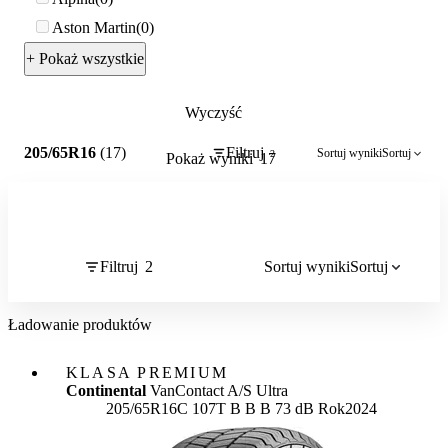
Aston Martin
0
+ Pokaż wszystkie
Wyczyść
2
205/65R16
(17)
Filtruj
Sortuj wyniki
Sortuj
2
Pokaż wyniki
17
Filtruj
2
Sortuj wyniki
Sortuj
Ładowanie produktów
KLASA PREMIUM
Continental
VanContact A/S Ultra
Etykieta:
205/65R16C 107T
B
B
B 73 dB
Rok
2024