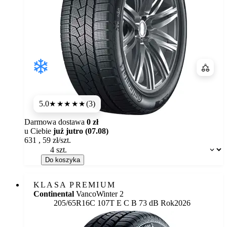
Porówn
5.0
(3)
★★★★★
Darmowa dostawa
0 zł
u Ciebie
już jutro (07.08)
631
,
59
zł/szt.
Dostępność:
Do koszyka
KLASA PREMIUM
Continental
VancoWinter 2
Etykieta:
205/65R16C 107T
E
C
B 73 dB
Rok
2026