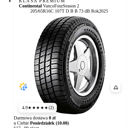
KLASA PREMIUM
Continental
VancoFourSeason 2
Etykieta:
205/65R16C 107T
D
B
B 73 dB
Rok
2025
Porówn
4.9
(2)
★★★★★
Darmowa dostawa
0 zł
u Ciebie
Poniedziałek (10.08)