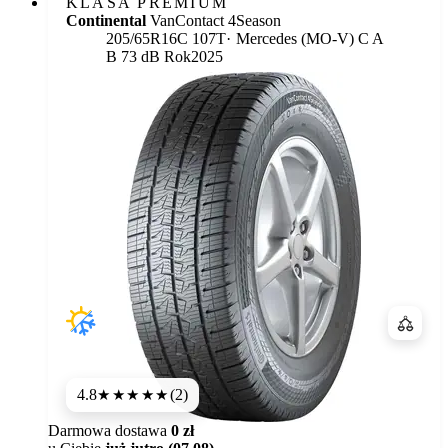
KLASA PREMIUM
Continental
VanContact 4Season
Etykieta:
205/65R16C 107T
Mercedes (MO-V)
C
A
B 73 dB
Rok
2025
Porówn
4.8
(2)
★★★★★
Darmowa dostawa
0 zł