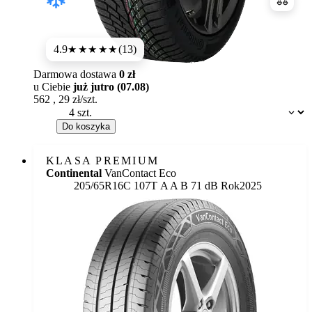
Porówn
4.9
(13)
★★★★★
Darmowa dostawa
0 zł
u Ciebie
już jutro (07.08)
562
,
29
zł/szt.
Dostępność:
Do koszyka
KLASA PREMIUM
Continental
VanContact Eco
Etykieta:
205/65R16C 107T
A
A
B 71 dB
Rok
2025