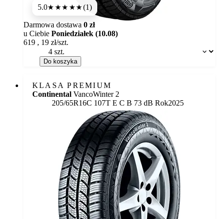
5.0
(1)
★★★★★
Darmowa dostawa
0 zł
u Ciebie
Poniedziałek (10.08)
619
,
19
zł/szt.
Dostępność:
Do koszyka
KLASA PREMIUM
Continental
VancoWinter 2
Etykieta:
205/65R16C 107T
E
C
B 73 dB
Rok
2025