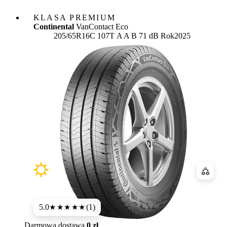
KLASA PREMIUM
Continental
VanContact Eco
Etykieta:
205/65R16C 107T
A
A
B 71 dB
Rok
2025
Porówn
5.0
(1)
★★★★★
Darmowa dostawa
0 zł