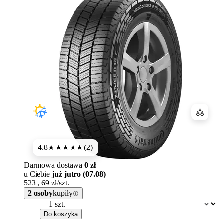
Porówn
4.8
(2)
★★★★★
Darmowa dostawa
0 zł
u Ciebie
już jutro (07.08)
523
,
69
zł/szt.
2 osoby
kupiły
Dostępność:
Do koszyka