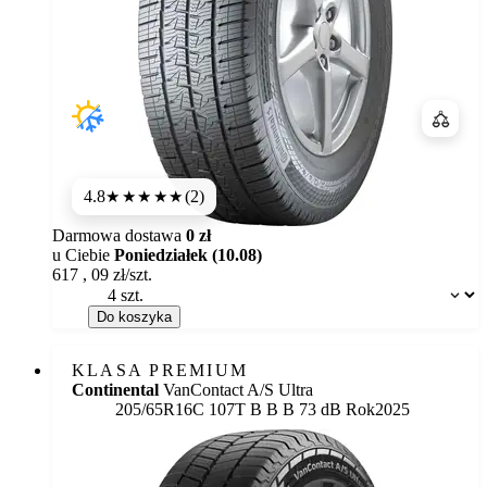
Porówn
4.8
(2)
★★★★★
Darmowa dostawa
0 zł
u Ciebie
Poniedziałek (10.08)
617
,
09
zł/szt.
Dostępność:
Do koszyka
KLASA PREMIUM
Continental
VanContact A/S Ultra
Etykieta:
205/65R16C 107T
B
B
B 73 dB
Rok
2025