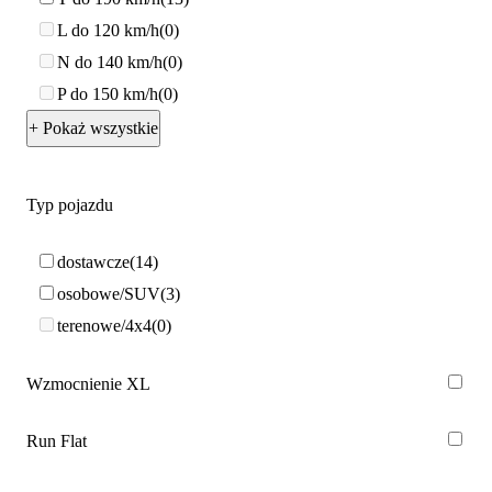
L do 120 km/h
0
N do 140 km/h
0
P do 150 km/h
0
+ Pokaż wszystkie
Typ pojazdu
dostawcze
14
osobowe/SUV
3
terenowe/4x4
0
Wzmocnienie XL
Run Flat