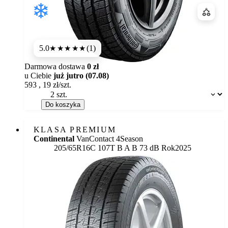
Porówn
5.0
(1)
★★★★★
Darmowa dostawa
0 zł
u Ciebie
już jutro (07.08)
593
,
19
zł/szt.
Dostępność:
Do koszyka
KLASA PREMIUM
Continental
VanContact 4Season
Etykieta:
205/65R16C 107T
B
A
B 73 dB
Rok
2025