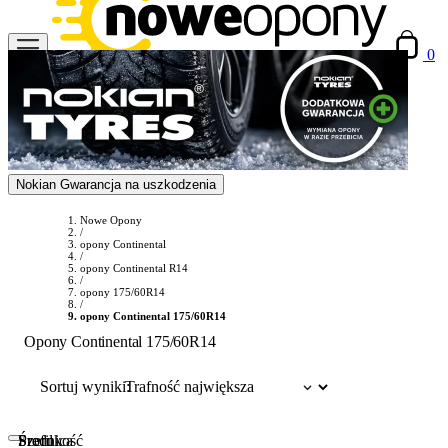
0
Nokian Gwarancja na uszkodzenia
Nowe Opony
/
opony Continental
/
opony Continental R14
/
opony 175/60R14
/
opony Continental 175/60R14
Opony Continental 175/60R14
Sortuj wyniki:
Szerokość
Profil
Średnica