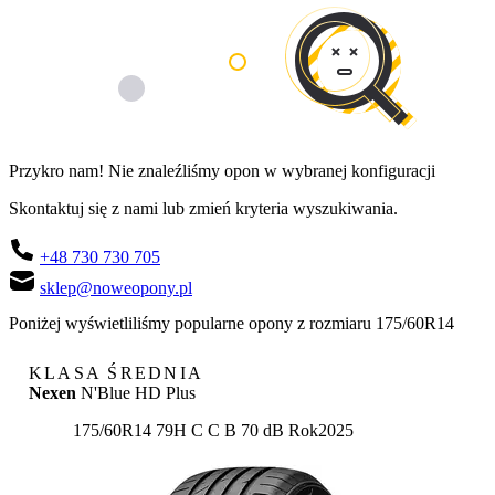
Przykro nam! Nie znaleźliśmy opon w wybranej konfiguracji
Skontaktuj się z nami lub zmień kryteria wyszukiwania.
+48 730 730 705
sklep@noweopony.pl
Poniżej wyświetliliśmy popularne opony z rozmiaru 175/60R14
KLASA ŚREDNIA
Nexen
N'Blue HD Plus
Etykieta:
175/60R14 79H
C
C
B 70 dB
Rok
2025