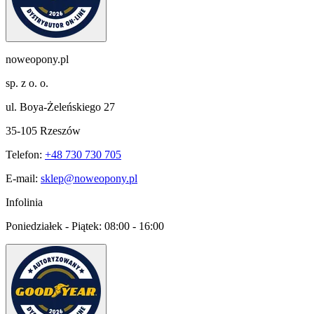
noweopony.pl
sp. z o. o.
ul. Boya-Żeleńskiego 27
35-105 Rzeszów
Telefon:
+48 730 730 705
E-mail:
sklep@noweopony.pl
Infolinia
Poniedziałek - Piątek:
08:00 - 16:00