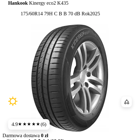
Hankook
Kinergy eco2 K435
Etykieta:
175/60R14 79H
C
B
B 70 dB
Rok
2025
Porówn
4.9
(6)
★★★★★
Darmowa dostawa
0 zł