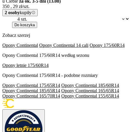
u Ciebie
za ok. 3-5 dni (13.08)
350
,
29
zł/szt.
2 osoby
kupiły
Dostępność:
Do koszyka
Zobacz szerzej
Opony Continental
Opony Continental 14 cali
Opony 175/60R14
Opony Continental 175/60R14 według sezonu
Opony letnie 175/60R14
Opony Continental 175/60R14 - podobne rozmiary
Opony Continental 175/65R14
Opony Continental 185/60R14
Opony Continental 185/65R14
Opony Continental 165/65R14
Opony Continental 165/70R14
Opony Continental 155/65R14