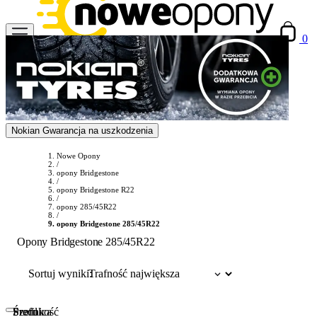
0
Nokian Gwarancja na uszkodzenia
Nowe Opony
/
opony Bridgestone
/
opony Bridgestone R22
/
opony 285/45R22
/
opony Bridgestone 285/45R22
Opony Bridgestone 285/45R22
Sortuj wyniki:
Szerokość
Profil
Średnica