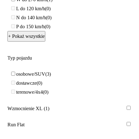
L do 120 km/h
0
N do 140 km/h
0
P do 150 km/h
0
+ Pokaż wszystkie
Typ pojazdu
osobowe/SUV
3
dostawcze
0
terenowe/4x4
0
Wzmocnienie XL
1
Run Flat