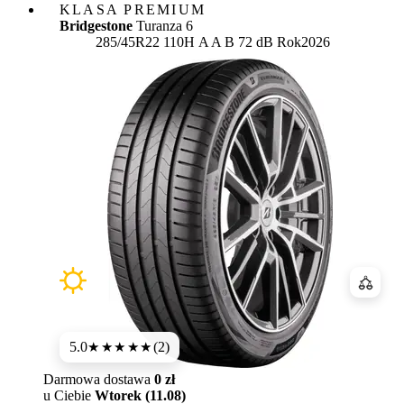
KLASA PREMIUM
Bridgestone
Turanza 6
Etykieta:
285/45R22 110H
A
A
B 72 dB
Rok
2026
Porówn
5.0
(2)
★★★★★
Darmowa dostawa
0 zł
u Ciebie
Wtorek (11.08)