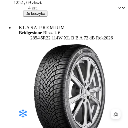
1252
,
69
zł/szt.
Dostępność:
Do koszyka
KLASA PREMIUM
Bridgestone
Blizzak 6
Etykieta:
285/45R22 114W XL
B
B
A 72 dB
Rok
2026
Porówn