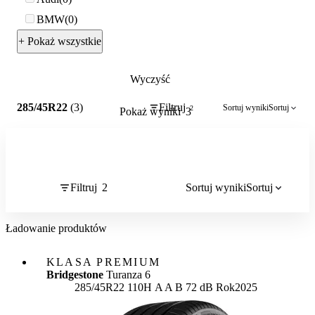
BMW
0
+ Pokaż wszystkie
Wyczyść
2
285/45R22
(3)
Filtruj
Sortuj wyniki
Sortuj
2
Pokaż wyniki
3
Filtruj
2
Sortuj wyniki
Sortuj
Ładowanie produktów
KLASA PREMIUM
Bridgestone
Turanza 6
Etykieta:
285/45R22 110H
A
A
B 72 dB
Rok
2025