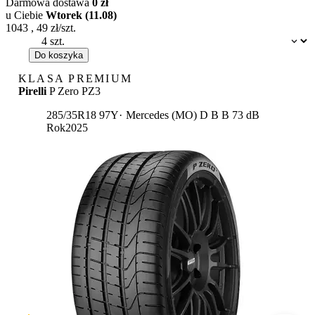
Darmowa dostawa
0 zł
u Ciebie
Wtorek (11.08)
1043
,
49
zł/szt.
Dostępność:
Do koszyka
KLASA PREMIUM
Pirelli
P Zero PZ3
Etykieta:
285/35R18 97Y
Mercedes (MO)
D
B
B 73 dB
Rok
2025