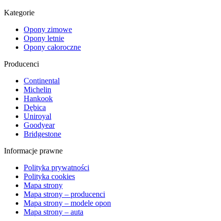
Kategorie
Opony zimowe
Opony letnie
Opony całoroczne
Producenci
Continental
Michelin
Hankook
Dębica
Uniroyal
Goodyear
Bridgestone
Informacje prawne
Polityka prywatności
Polityka cookies
Mapa strony
Mapa strony – producenci
Mapa strony – modele opon
Mapa strony – auta