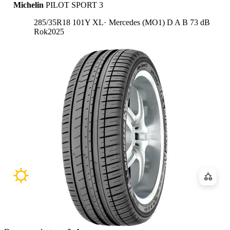
Michelin
PILOT SPORT 3
Etykieta:
285/35R18 101Y XL
Mercedes (MO1)
D
A
B 73 dB
Rok
2025
Porówn