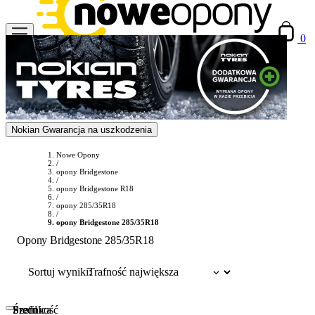
0
Nokian Gwarancja na uszkodzenia
Nowe Opony
/
opony Bridgestone
/
opony Bridgestone R18
/
opony 285/35R18
/
opony Bridgestone 285/35R18
Opony Bridgestone 285/35R18
Sortuj wyniki:
Szerokość
Profil
Średnica