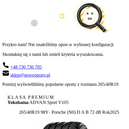
Przykro nam! Nie znaleźliśmy opon w wybranej konfiguracji
Skontaktuj się z nami lub zmień kryteria wyszukiwania.
+48 730 730 705
sklep@noweopony.pl
Poniżej wyświetliliśmy popularne opony z rozmiaru 265/40R19
KLASA PREMIUM
Yokohama
ADVAN Sport V105
Etykieta:
265/40R19 98Y
Porsche (N0)
D
A
B 72 dB
Rok
2025