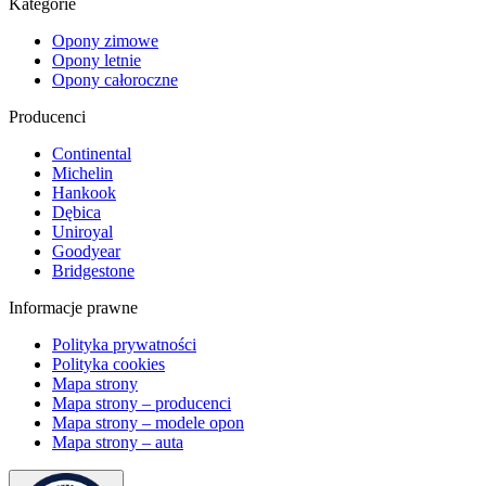
Kategorie
Opony zimowe
Opony letnie
Opony całoroczne
Producenci
Continental
Michelin
Hankook
Dębica
Uniroyal
Goodyear
Bridgestone
Informacje prawne
Polityka prywatności
Polityka cookies
Mapa strony
Mapa strony – producenci
Mapa strony – modele opon
Mapa strony – auta