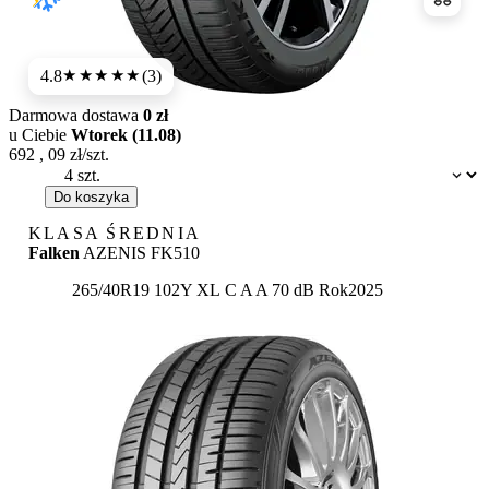
Porówn
4.8
(3)
★★★★★
Darmowa dostawa
0 zł
u Ciebie
Wtorek (11.08)
692
,
09
zł/szt.
Dostępność:
Do koszyka
KLASA ŚREDNIA
Falken
AZENIS FK510
Etykieta:
265/40R19 102Y XL
C
A
A 70 dB
Rok
2025