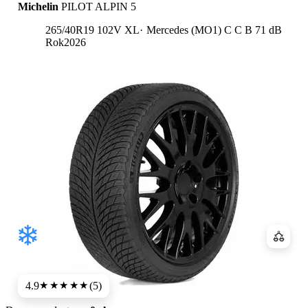
Michelin
PILOT ALPIN 5
Etykieta:
265/40R19 102V XL
Mercedes (MO1)
C
C
B 71 dB
Rok
2026
Porówn
4.9
(5)
★★★★★