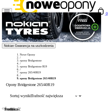
0
Nokian Gwarancja na uszkodzenia
Nowe Opony
/
opony Bridgestone
/
opony Bridgestone R19
/
opony 265/40R19
/
opony Bridgestone 265/40R19
Opony Bridgestone 265/40R19
Sortuj wyniki:
Szerokość
Profil
Średnica