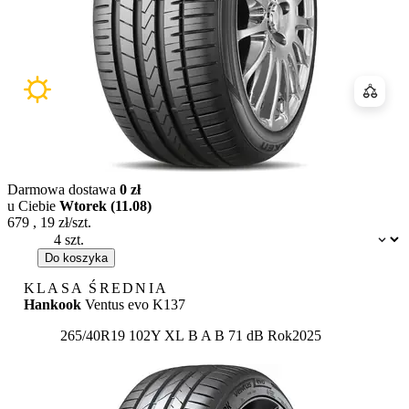
Porówn
Darmowa dostawa
0 zł
u Ciebie
Wtorek (11.08)
679
,
19
zł/szt.
Dostępność:
Do koszyka
KLASA ŚREDNIA
Hankook
Ventus evo K137
Etykieta:
265/40R19 102Y XL
B
A
B 71 dB
Rok
2025