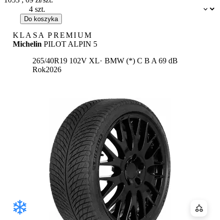
Dostępność:
Do koszyka
KLASA PREMIUM
Michelin
PILOT ALPIN 5
Etykieta:
265/40R19 102V XL
BMW (*)
C
B
A 69 dB
Rok
2026
Porówn