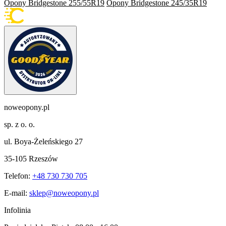
Opony Bridgestone 255/55R19
Opony Bridgestone 245/35R19
noweopony.pl
sp. z o. o.
ul. Boya-Żeleńskiego 27
35-105 Rzeszów
Telefon:
+48 730 730 705
E-mail:
sklep@noweopony.pl
Infolinia