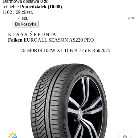
Darmowa dostawa
0 zł
u Ciebie
Poniedziałek (10.08)
1102
,
69
zł/szt.
Dostępność:
Do koszyka
KLASA ŚREDNIA
Falken
EUROALL SEASON AS220 PRO
Etykieta:
265/40R19 102W XL
D
B
B 72 dB
Rok
2025