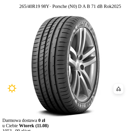
Etykieta:
265/40R19 98Y
Porsche (N0)
D
A
B 71 dB
Rok
2025
Porówn
Darmowa dostawa
0 zł
u Ciebie
Wtorek (11.08)
1053
,
09
zł/szt.