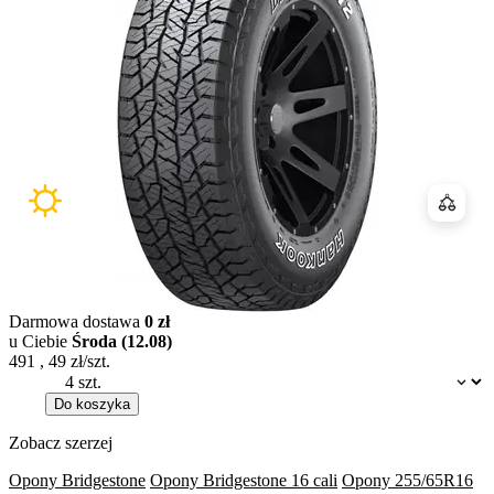
Porówn
Darmowa dostawa
0 zł
u Ciebie
Środa (12.08)
491
,
49
zł/szt.
Dostępność:
Do koszyka
Zobacz szerzej
Opony Bridgestone
Opony Bridgestone 16 cali
Opony 255/65R16