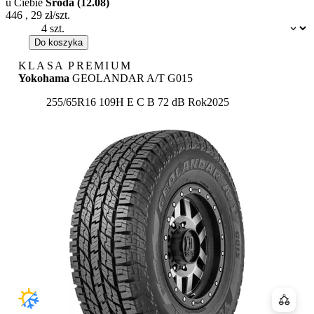
u Ciebie
Środa (12.08)
446
,
29
zł/szt.
Dostępność:
Do koszyka
KLASA PREMIUM
Yokohama
GEOLANDAR A/T G015
Etykieta:
255/65R16 109H
E
C
B 72 dB
Rok
2025
Porówn