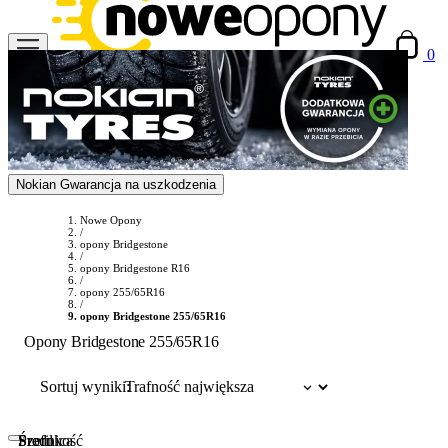
0
Nokian Gwarancja na uszkodzenia
Nowe Opony
/
opony Bridgestone
/
opony Bridgestone R16
/
opony 255/65R16
/
opony Bridgestone 255/65R16
Opony Bridgestone 255/65R16
Sortuj wyniki:
Szerokość
Profil
Średnica