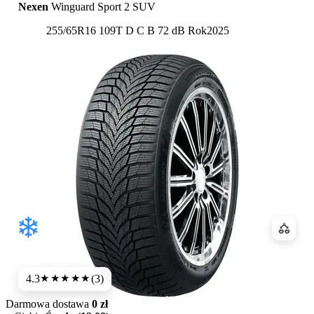
Nexen
Winguard Sport 2 SUV
Etykieta:
255/65R16 109T
D
C
B 72 dB
Rok
2025
Porówn
4.3
(3)
★★★★
★
Darmowa dostawa
0 zł