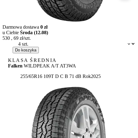
Darmowa dostawa
0 zł
u Ciebie
Środa (12.08)
530
,
69
zł/szt.
Dostępność:
Do koszyka
KLASA ŚREDNIA
Falken
WILDPEAK A/T AT3WA
Etykieta:
255/65R16 109T
D
C
B 71 dB
Rok
2025