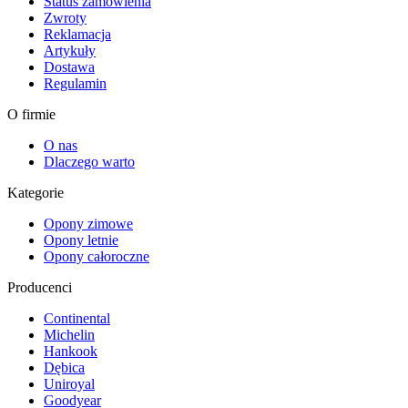
Status zamówienia
Zwroty
Reklamacja
Artykuły
Dostawa
Regulamin
O firmie
O nas
Dlaczego warto
Kategorie
Opony zimowe
Opony letnie
Opony całoroczne
Producenci
Continental
Michelin
Hankook
Dębica
Uniroyal
Goodyear