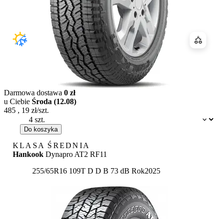
Porówn
Darmowa dostawa
0 zł
u Ciebie
Środa (12.08)
485
,
19
zł/szt.
Dostępność:
Do koszyka
KLASA ŚREDNIA
Hankook
Dynapro AT2 RF11
Etykieta:
255/65R16 109T
D
D
B 73 dB
Rok
2025