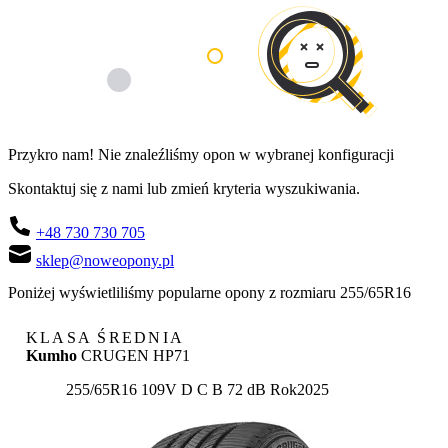
Przykro nam! Nie znaleźliśmy opon w wybranej konfiguracji
Skontaktuj się z nami lub zmień kryteria wyszukiwania.
+48 730 730 705
sklep@noweopony.pl
Poniżej wyświetliliśmy popularne opony z rozmiaru 255/65R16
KLASA ŚREDNIA
Kumho
CRUGEN HP71
Etykieta:
255/65R16 109V
D
C
B 72 dB
Rok
2025