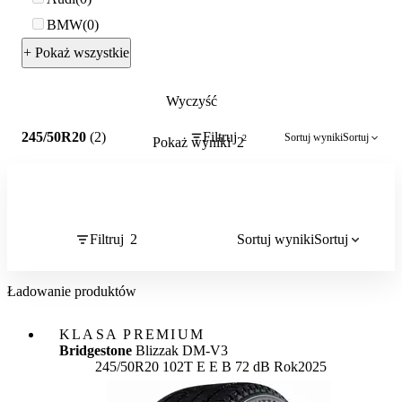
BMW
0
+ Pokaż wszystkie
Wyczyść
2
245/50R20
(2)
Filtruj
Sortuj wyniki
Sortuj
2
Pokaż wyniki
2
Filtruj
2
Sortuj wyniki
Sortuj
Ładowanie produktów
KLASA PREMIUM
Bridgestone
Blizzak DM-V3
Etykieta:
245/50R20 102T
E
E
B 72 dB
Rok
2025