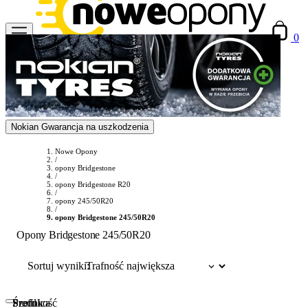
0
Nokian Gwarancja na uszkodzenia
Nowe Opony
/
opony Bridgestone
/
opony Bridgestone R20
/
opony 245/50R20
/
opony Bridgestone 245/50R20
Opony Bridgestone 245/50R20
Sortuj wyniki:
Szerokość
Profil
Średnica