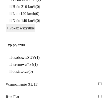
H do 210 km/h
0
L do 120 km/h
0
N do 140 km/h
0
+ Pokaż wszystkie
Typ pojazdu
osobowe/SUV
1
terenowe/4x4
1
dostawcze
0
Wzmocnienie XL
1
Run Flat