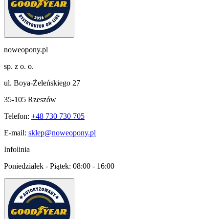
noweopony.pl
sp. z o. o.
ul. Boya-Żeleńskiego 27
35-105 Rzeszów
Telefon:
+48 730 730 705
E-mail:
sklep@noweopony.pl
Infolinia
Poniedziałek - Piątek:
08:00 - 16:00