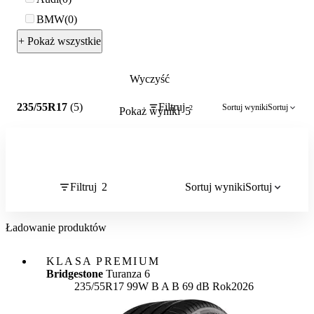
BMW
0
+ Pokaż wszystkie
Wyczyść
2
235/55R17
(5)
Filtruj
Sortuj wyniki
Sortuj
2
Pokaż wyniki
5
Filtruj
2
Sortuj wyniki
Sortuj
Ładowanie produktów
KLASA PREMIUM
Bridgestone
Turanza 6
Etykieta:
235/55R17 99W
B
A
B 69 dB
Rok
2026