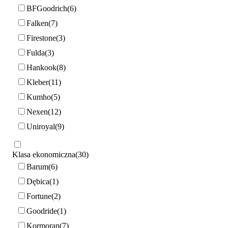
BFGoodrich
6
Falken
7
Firestone
3
Fulda
3
Hankook
8
Kleber
11
Kumho
5
Nexen
12
Uniroyal
9
Klasa ekonomiczna
30
Barum
6
Dębica
1
Fortune
2
Goodride
1
Kormoran
7