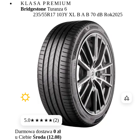
KLASA PREMIUM
Bridgestone
Turanza 6
Etykieta:
235/55R17 103Y XL
B
A
B 70 dB
Rok
2025
Porówn
5.0
(2)
★★★★★
Darmowa dostawa
0 zł
u Ciebie
Środa (12.08)