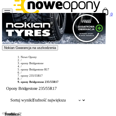
0
Nokian Gwarancja na uszkodzenia
Nowe Opony
/
opony Bridgestone
/
opony Bridgestone R17
/
opony 235/55R17
/
opony Bridgestone 235/55R17
Opony Bridgestone 235/55R17
Sortuj wyniki:
Szerokość
Profil
Średnica