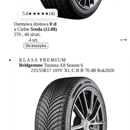
5.0
(4)
★★★★★
Darmowa dostawa
0 zł
u Ciebie
Środa (12.08)
570
,
49
zł/szt.
Dostępność:
Do koszyka
KLASA PREMIUM
Bridgestone
Turanza All Season 6
Etykieta:
235/55R17 103V XL
C
B
B 70 dB
Rok
2026