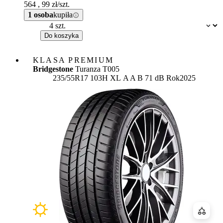
564
,
99
zł/szt.
1 osoba
kupiła
Dostępność:
Do koszyka
KLASA PREMIUM
Bridgestone
Turanza T005
Etykieta:
235/55R17 103H XL
A
A
B 71 dB
Rok
2025
Porówn