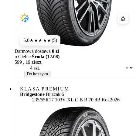
Porówn
5.0
(5)
★★★★★
Darmowa dostawa
0 zł
u Ciebie
Środa (12.08)
599
,
19
zł/szt.
Dostępność:
Do koszyka
KLASA PREMIUM
Bridgestone
Blizzak 6
Etykieta:
235/55R17 103V XL
C
B
B 70 dB
Rok
2026