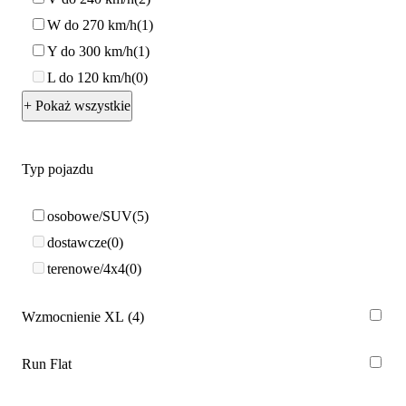
W do 270 km/h
1
Y do 300 km/h
1
L do 120 km/h
0
+ Pokaż wszystkie
Typ pojazdu
osobowe/SUV
5
dostawcze
0
terenowe/4x4
0
Wzmocnienie XL
4
Run Flat