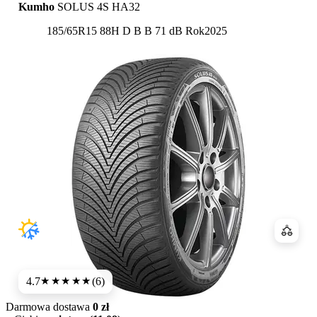
Kumho
SOLUS 4S HA32
Etykieta:
185/65R15 88H
D
B
B 71 dB
Rok
2025
Porówn
4.7
(6)
★★★★★
Darmowa dostawa
0 zł