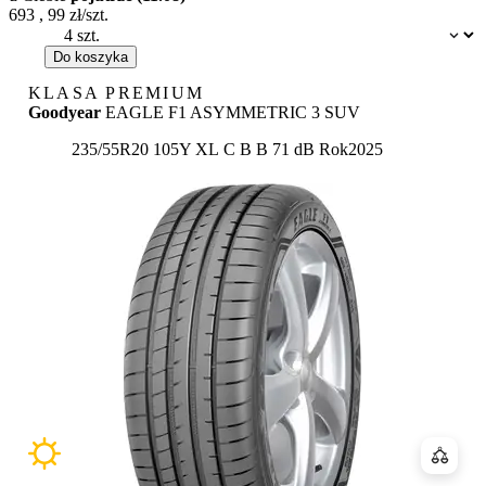
693
,
99
zł/szt.
Dostępność:
Do koszyka
KLASA PREMIUM
Goodyear
EAGLE F1 ASYMMETRIC 3 SUV
Etykieta:
235/55R20 105Y XL
C
B
B 71 dB
Rok
2025
Porówn