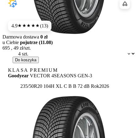
Porówn
4.9
(13)
★★★★★
Darmowa dostawa
0 zł
u Ciebie
pojutrze (11.08)
695
,
49
zł/szt.
Dostępność:
Do koszyka
KLASA PREMIUM
Goodyear
VECTOR 4SEASONS GEN-3
Etykieta:
235/50R20 104H XL
C
B
B 72 dB
Rok
2026