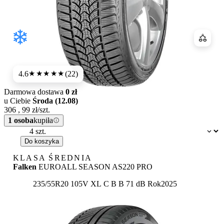
Porówn
4.6
(22)
★★★★★
Darmowa dostawa
0 zł
u Ciebie
Środa (12.08)
306
,
99
zł/szt.
1 osoba
kupiła
Dostępność:
Do koszyka
KLASA ŚREDNIA
Falken
EUROALL SEASON AS220 PRO
Etykieta:
235/55R20 105V XL
C
B
B 71 dB
Rok
2025