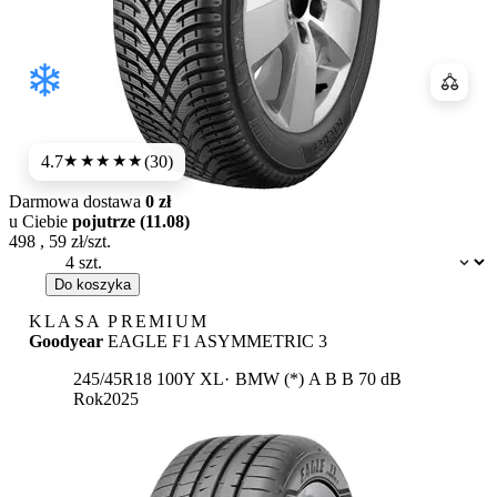
Porówn
4.7
(30)
★★★★★
Darmowa dostawa
0 zł
u Ciebie
pojutrze (11.08)
498
,
59
zł/szt.
Dostępność:
Do koszyka
KLASA PREMIUM
Goodyear
EAGLE F1 ASYMMETRIC 3
Etykieta:
245/45R18 100Y XL
BMW (*)
A
B
B 70 dB
Rok
2025