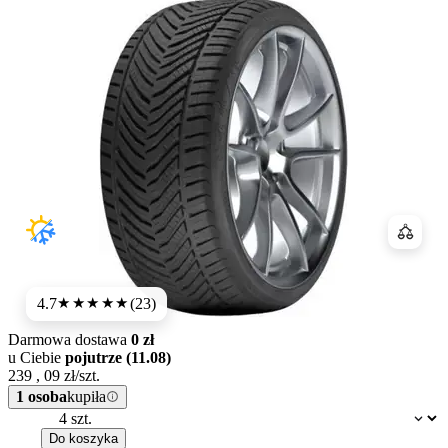
Porówn
4.7
(23)
★★★★★
Darmowa dostawa
0 zł
u Ciebie
pojutrze (11.08)
239
,
09
zł/szt.
1 osoba
kupiła
Dostępność:
Do koszyka