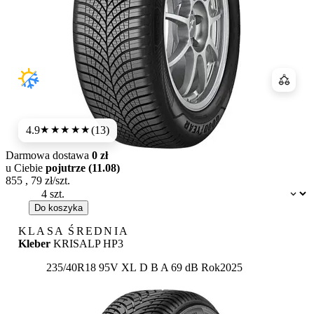
Porówn
4.9
(13)
★★★★★
Darmowa dostawa
0 zł
u Ciebie
pojutrze (11.08)
855
,
79
zł/szt.
Dostępność:
Do koszyka
KLASA ŚREDNIA
Kleber
KRISALP HP3
Etykieta:
235/40R18 95V XL
D
B
A 69 dB
Rok
2025