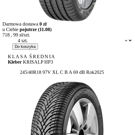
Darmowa dostawa
0 zł
u Ciebie
pojutrze (11.08)
718
,
99
zł/szt.
Dostępność:
Do koszyka
KLASA ŚREDNIA
Kleber
KRISALP HP3
Etykieta:
245/40R18 97V XL
C
B
A 69 dB
Rok
2025