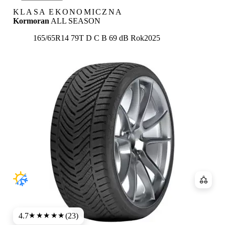
KLASA EKONOMICZNA
Kormoran
ALL SEASON
Etykieta:
165/65R14 79T
D
C
B 69 dB
Rok
2025
Porówn
4.7
(23)
★★★★★