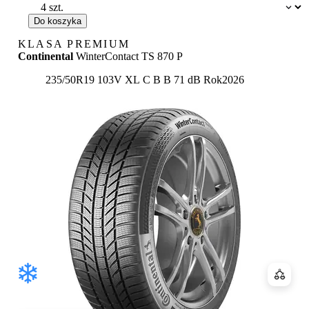
Dostępność:
Do koszyka
KLASA PREMIUM
Continental
WinterContact TS 870 P
Etykieta:
235/50R19 103V XL
C
B
B 71 dB
Rok
2026
Porówn