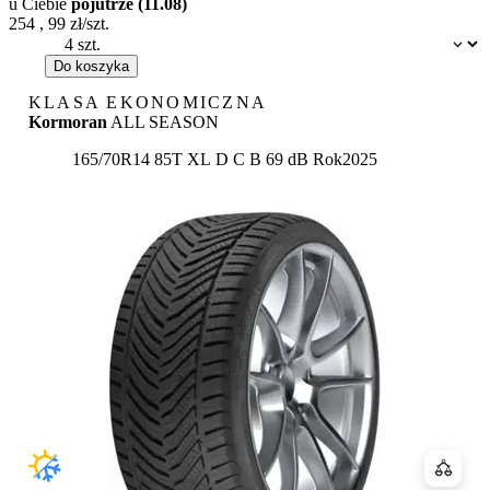
u Ciebie
pojutrze (11.08)
254
,
99
zł/szt.
Dostępność:
Do koszyka
KLASA EKONOMICZNA
Kormoran
ALL SEASON
Etykieta:
165/70R14 85T XL
D
C
B 69 dB
Rok
2025
Porówn