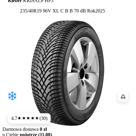
Kleber
KRISALP HP3
Etykieta:
235/40R19 96V XL
C
B
B 70 dB
Rok
2025
Porówn
4.7
(30)
★★★★★
Darmowa dostawa
0 zł
u Ciebie
pojutrze (11.08)