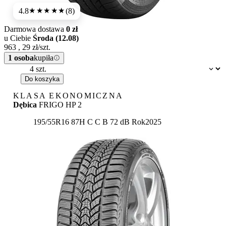
4.8
(8)
★★★★★
Darmowa dostawa
0 zł
u Ciebie
Środa (12.08)
963
,
29
zł/szt.
1 osoba
kupiła
Dostępność:
Do koszyka
KLASA EKONOMICZNA
Dębica
FRIGO HP 2
Etykieta:
195/55R16 87H
C
C
B 72 dB
Rok
2025