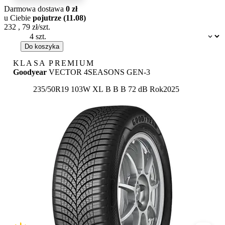
Darmowa dostawa
0 zł
u Ciebie
pojutrze (11.08)
232
,
79
zł/szt.
Dostępność:
Do koszyka
KLASA PREMIUM
Goodyear
VECTOR 4SEASONS GEN-3
Etykieta:
235/50R19 103W XL
B
B
B 72 dB
Rok
2025