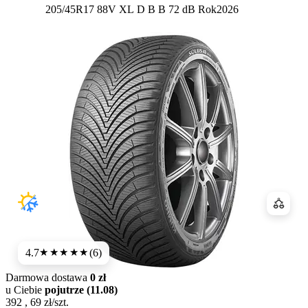
Etykieta:
205/45R17 88V XL
D
B
B 72 dB
Rok
2026
Porówn
4.7
(6)
★★★★★
Darmowa dostawa
0 zł
u Ciebie
pojutrze (11.08)
392
,
69
zł/szt.