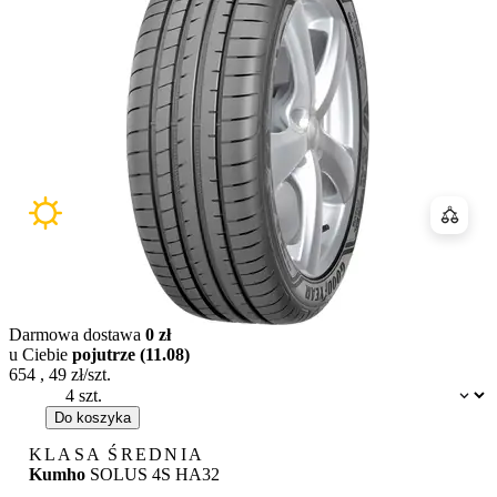
Porówn
Darmowa dostawa
0 zł
u Ciebie
pojutrze (11.08)
654
,
49
zł/szt.
Dostępność:
Do koszyka
KLASA ŚREDNIA
Kumho
SOLUS 4S HA32