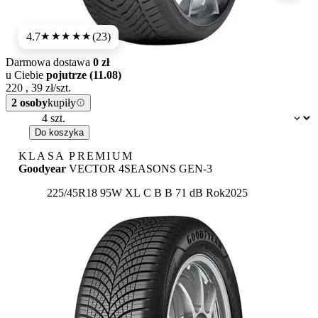
4.7
(23)
★★★★★
Darmowa dostawa
0 zł
u Ciebie
pojutrze (11.08)
220
,
39
zł/szt.
2 osoby
kupiły
Dostępność:
Do koszyka
KLASA PREMIUM
Goodyear
VECTOR 4SEASONS GEN-3
Etykieta:
225/45R18 95W XL
C
B
B 71 dB
Rok
2025