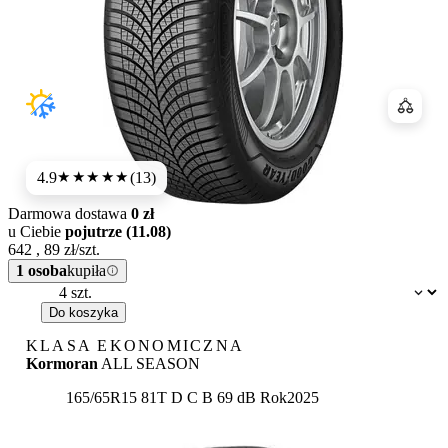
Porówn
4.9
(13)
★★★★★
Darmowa dostawa
0 zł
u Ciebie
pojutrze (11.08)
642
,
89
zł/szt.
1 osoba
kupiła
Dostępność:
Do koszyka
KLASA EKONOMICZNA
Kormoran
ALL SEASON
Etykieta:
165/65R15 81T
D
C
B 69 dB
Rok
2025