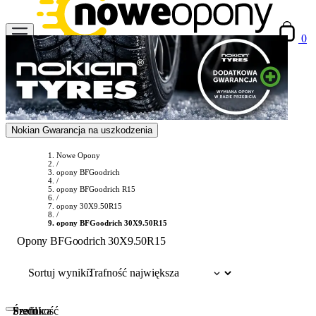
0
Nokian Gwarancja na uszkodzenia
Nowe Opony
/
opony BFGoodrich
/
opony BFGoodrich R15
/
opony 30X9.50R15
/
opony BFGoodrich 30X9.50R15
Opony BFGoodrich 30X9.50R15
Sortuj wyniki:
Szerokość
Profil
Średnica