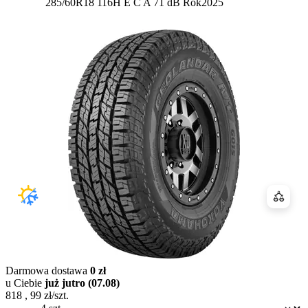
Etykieta:
285/60R18 116H
E
C
A 71 dB
Rok
2025
Porówn
Darmowa dostawa
0 zł
u Ciebie
już jutro (07.08)
818
,
99
zł/szt.
Dostępność: