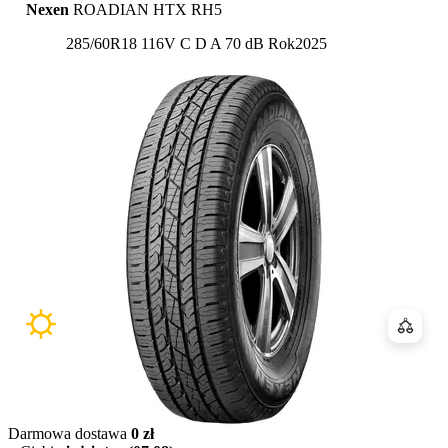
Nexen
ROADIAN HTX RH5
Etykieta:
285/60R18 116V
C
D
A 70 dB
Rok
2025
Porówn
Darmowa dostawa
0 zł