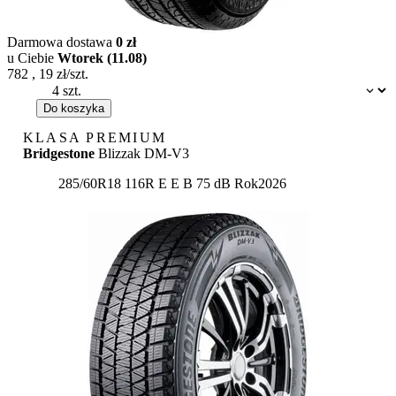
Darmowa dostawa
0 zł
u Ciebie
Wtorek (11.08)
782
,
19
zł/szt.
Dostępność:
Do koszyka
KLASA PREMIUM
Bridgestone
Blizzak DM-V3
Etykieta:
285/60R18 116R
E
E
B 75 dB
Rok
2026