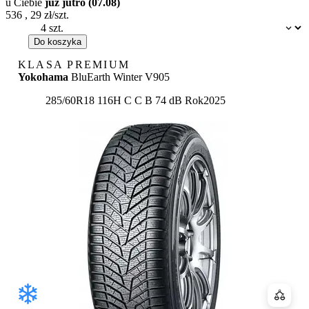
u Ciebie
już jutro (07.08)
536
,
29
zł/szt.
Dostępność:
Do koszyka
KLASA PREMIUM
Yokohama
BluEarth Winter V905
Etykieta:
285/60R18 116H
C
C
B 74 dB
Rok
2025
Porówn