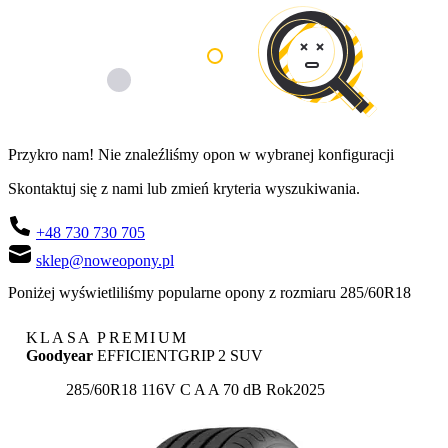
Przykro nam! Nie znaleźliśmy opon w wybranej konfiguracji
Skontaktuj się z nami lub zmień kryteria wyszukiwania.
+48 730 730 705
sklep@noweopony.pl
Poniżej wyświetliliśmy popularne opony z rozmiaru 285/60R18
KLASA PREMIUM
Goodyear
EFFICIENTGRIP 2 SUV
Etykieta:
285/60R18 116V
C
A
A 70 dB
Rok
2025