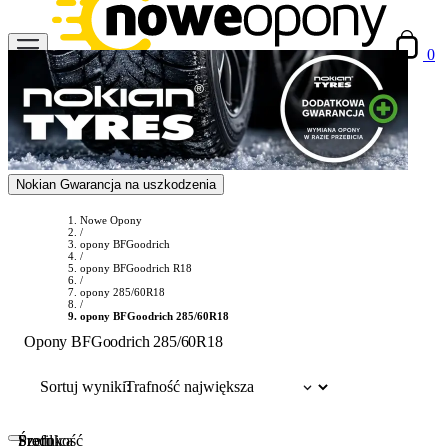
0
Nokian Gwarancja na uszkodzenia
Nowe Opony
/
opony BFGoodrich
/
opony BFGoodrich R18
/
opony 285/60R18
/
opony BFGoodrich 285/60R18
Opony BFGoodrich 285/60R18
Sortuj wyniki:
Szerokość
Profil
Średnica