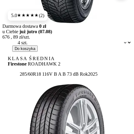
5.0
(2)
★★★★★
Darmowa dostawa
0 zł
u Ciebie
już jutro (07.08)
676
,
89
zł/szt.
Dostępność:
Do koszyka
KLASA ŚREDNIA
Firestone
ROADHAWK 2
Etykieta:
285/60R18 116V
B
A
B 73 dB
Rok
2025