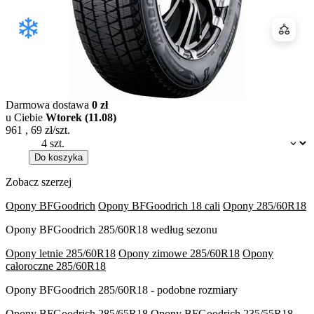
Porówn
Darmowa dostawa
0 zł
u Ciebie
Wtorek (11.08)
961
,
69
zł/szt.
Dostępność:
Do koszyka
Zobacz szerzej
Opony BFGoodrich
Opony BFGoodrich 18 cali
Opony 285/60R18
Opony BFGoodrich 285/60R18 według sezonu
Opony letnie 285/60R18
Opony zimowe 285/60R18
Opony
całoroczne 285/60R18
Opony BFGoodrich 285/60R18 - podobne rozmiary
Opony BFGoodrich 285/65R18
Opony BFGoodrich 235/55R18