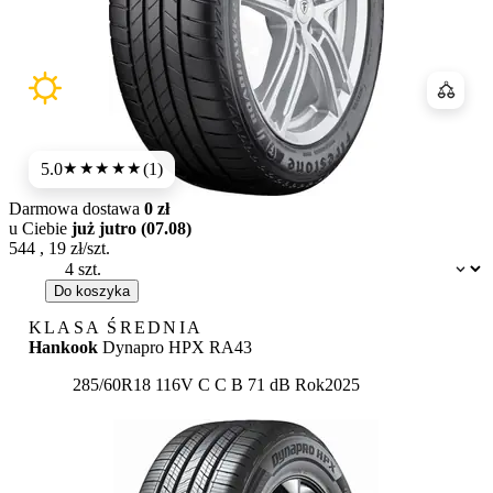
Porówn
5.0
(1)
★★★★★
Darmowa dostawa
0 zł
u Ciebie
już jutro (07.08)
544
,
19
zł/szt.
Dostępność:
Do koszyka
KLASA ŚREDNIA
Hankook
Dynapro HPX RA43
Etykieta:
285/60R18 116V
C
C
B 71 dB
Rok
2025