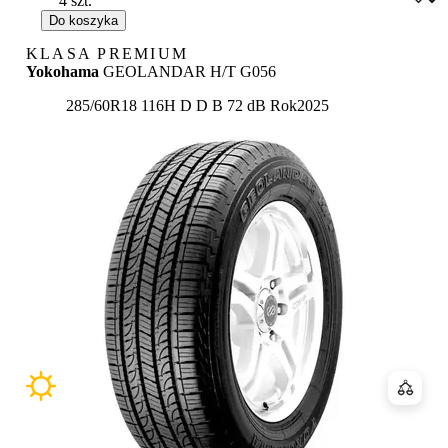
Do koszyka
KLASA PREMIUM
Yokohama
GEOLANDAR H/T G056
Etykieta:
285/60R18 116H
D
D
B 72 dB
Rok
2025
Porówn