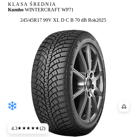
KLASA ŚREDNIA
Kumho
WINTERCRAFT WP71
Etykieta:
245/45R17 99V XL
D
C
B 70 dB
Rok
2025
Porówn
4.3
(2)
★★★★
★