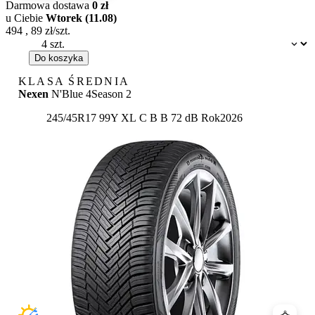
Darmowa dostawa
0 zł
u Ciebie
Wtorek (11.08)
494
,
89
zł/szt.
Dostępność:
Do koszyka
KLASA ŚREDNIA
Nexen
N'Blue 4Season 2
Etykieta:
245/45R17 99Y XL
C
B
B 72 dB
Rok
2026