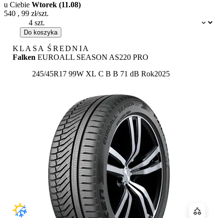
u Ciebie
Wtorek (11.08)
540
,
99
zł/szt.
Dostępność:
Do koszyka
KLASA ŚREDNIA
Falken
EUROALL SEASON AS220 PRO
Etykieta:
245/45R17 99W XL
C
B
B 71 dB
Rok
2025
Porówn