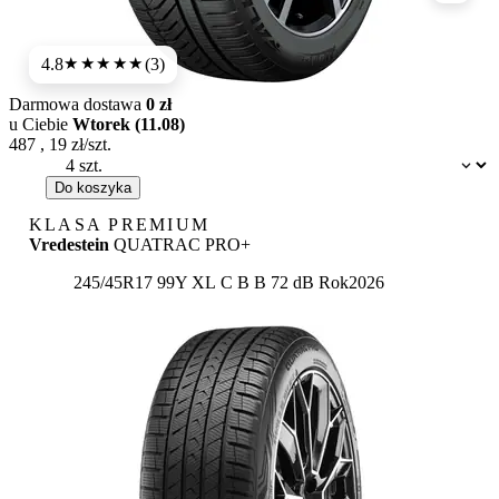
4.8
(3)
★★★★★
Darmowa dostawa
0 zł
u Ciebie
Wtorek (11.08)
487
,
19
zł/szt.
Dostępność:
Do koszyka
KLASA PREMIUM
Vredestein
QUATRAC PRO+
Etykieta:
245/45R17 99Y XL
C
B
B 72 dB
Rok
2026