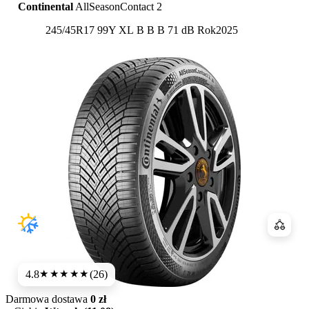
Continental
AllSeasonContact 2
Etykieta:
245/45R17 99Y XL
B
B
B 71 dB
Rok
2025
Porówn
4.8
(26)
★★★★★
Darmowa dostawa
0 zł