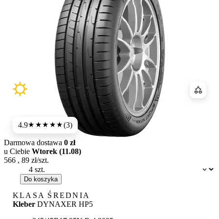
Porówn
4.9
(3)
★★★★★
Darmowa dostawa
0 zł
u Ciebie
Wtorek (11.08)
566
,
89
zł/szt.
Dostępność:
Do koszyka
KLASA ŚREDNIA
Kleber
DYNAXER HP5