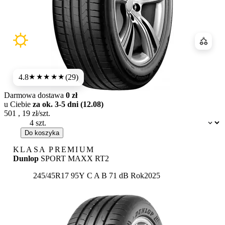
Porówn
4.8
(29)
★★★★★
Darmowa dostawa
0 zł
u Ciebie
za ok. 3-5 dni (12.08)
501
,
19
zł/szt.
Dostępność:
Do koszyka
KLASA PREMIUM
Dunlop
SPORT MAXX RT2
Etykieta:
245/45R17 95Y
C
A
B 71 dB
Rok
2025