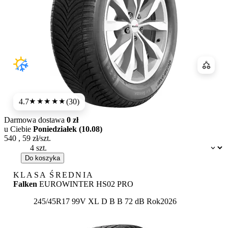
Porówn
4.7
(30)
★★★★★
Darmowa dostawa
0 zł
u Ciebie
Poniedziałek (10.08)
540
,
59
zł/szt.
Dostępność:
Do koszyka
KLASA ŚREDNIA
Falken
EUROWINTER HS02 PRO
Etykieta:
245/45R17 99V XL
D
B
B 72 dB
Rok
2026