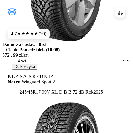
Porówn
4.7
(30)
★★★★★
Darmowa dostawa
0 zł
u Ciebie
Poniedziałek (10.08)
572
,
99
zł/szt.
Dostępność:
Do koszyka
KLASA ŚREDNIA
Nexen
Winguard Sport 2
Etykieta:
245/45R17 99V XL
D
B
B 72 dB
Rok
2025