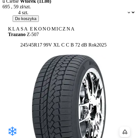
u Ciebie
Wtorek (11.08)
695
,
59
zł/szt.
Dostępność:
Do koszyka
KLASA EKONOMICZNA
Trazano
Z-507
Etykieta:
245/45R17 99V XL
C
C
B 72 dB
Rok
2025
Porówn