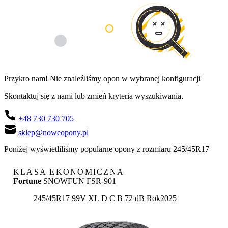
Przykro nam! Nie znaleźliśmy opon w wybranej konfiguracji
Skontaktuj się z nami lub zmień kryteria wyszukiwania.
+48 730 730 705
sklep@noweopony.pl
Poniżej wyświetliliśmy popularne opony z rozmiaru 245/45R17
KLASA EKONOMICZNA
Fortune
SNOWFUN FSR-901
Etykieta:
245/45R17 99V XL
D
C
B 72 dB
Rok
2025