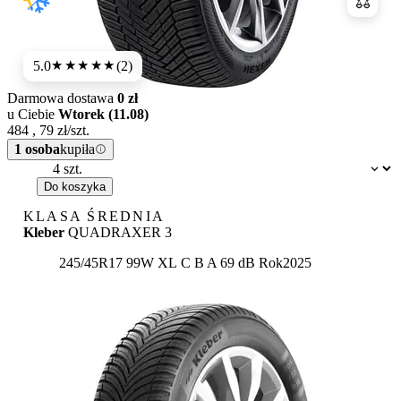
Porówn
5.0
(2)
★★★★★
Darmowa dostawa
0 zł
u Ciebie
Wtorek (11.08)
484
,
79
zł/szt.
1 osoba
kupiła
Dostępność:
Do koszyka
KLASA ŚREDNIA
Kleber
QUADRAXER 3
Etykieta:
245/45R17 99W XL
C
B
A 69 dB
Rok
2025