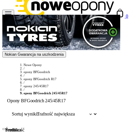
0
Nokian Gwarancja na uszkodzenia
Nowe Opony
/
opony BFGoodrich
/
opony BFGoodrich R17
/
opony 245/45R17
/
opony BFGoodrich 245/45R17
Opony BFGoodrich 245/45R17
Sortuj wyniki:
Szerokość
Profil
Średnica