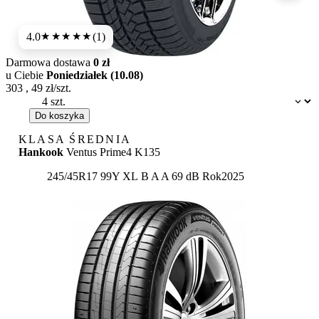
4.0
(1)
★★★★
★
Darmowa dostawa
0 zł
u Ciebie
Poniedziałek (10.08)
303
,
49
zł/szt.
Dostępność:
Do koszyka
KLASA ŚREDNIA
Hankook
Ventus Prime4 K135
Etykieta:
245/45R17 99Y XL
B
A
A 69 dB
Rok
2025