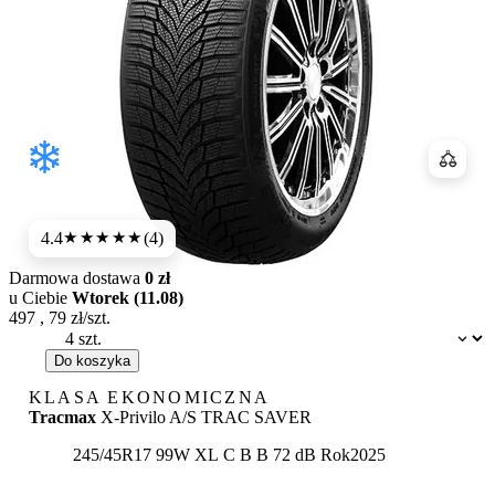
Porówn
4.4
(4)
★★★★
★
Darmowa dostawa
0 zł
u Ciebie
Wtorek (11.08)
497
,
79
zł/szt.
Dostępność:
Do koszyka
KLASA EKONOMICZNA
Tracmax
X-Privilo A/S TRAC SAVER
Etykieta:
245/45R17 99W XL
C
B
B 72 dB
Rok
2025