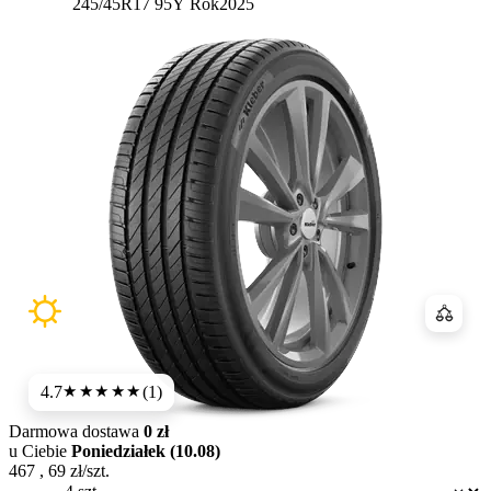
245/45R17 95Y
Rok
2025
Porówn
4.7
(1)
★★★★★
Darmowa dostawa
0 zł
u Ciebie
Poniedziałek (10.08)
467
,
69
zł/szt.
Dostępność: