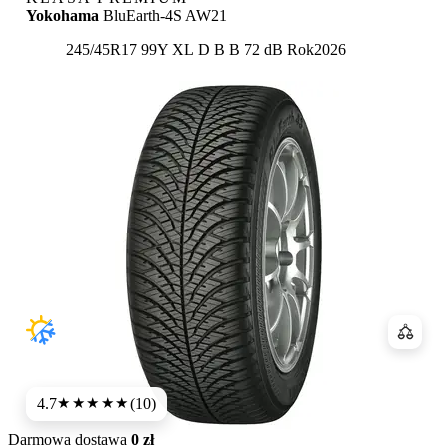
Yokohama
BluEarth-4S AW21
Etykieta:
245/45R17 99Y XL
D
B
B 72 dB
Rok
2026
Porówn
4.7
(10)
★★★★★
Darmowa dostawa
0 zł