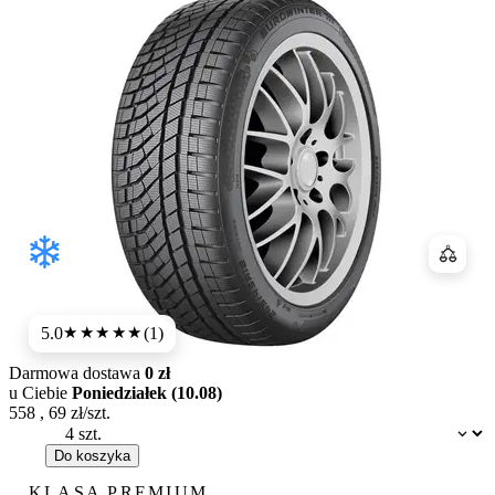
Porówn
5.0
(1)
★★★★★
Darmowa dostawa
0 zł
u Ciebie
Poniedziałek (10.08)
558
,
69
zł/szt.
Dostępność:
Do koszyka
KLASA PREMIUM