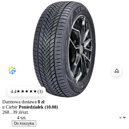
Porówn
4.4
(3)
★★★★
★
Darmowa dostawa
0 zł
u Ciebie
Poniedziałek (10.08)
268
,
39
zł/szt.
Dostępność:
Do koszyka