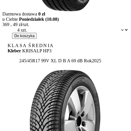
Darmowa dostawa
0 zł
u Ciebie
Poniedziałek (10.08)
369
,
49
zł/szt.
Dostępność:
Do koszyka
KLASA ŚREDNIA
Kleber
KRISALP HP3
Etykieta:
245/45R17 99V XL
D
B
A 69 dB
Rok
2025