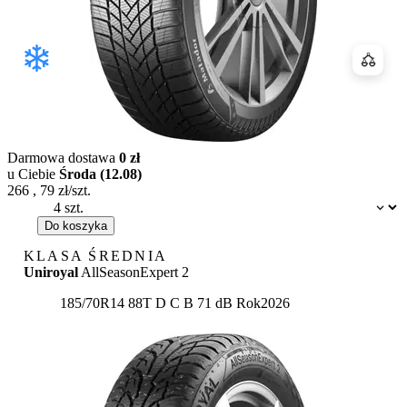
Porówn
Darmowa dostawa
0 zł
u Ciebie
Środa (12.08)
266
,
79
zł/szt.
Dostępność:
Do koszyka
KLASA ŚREDNIA
Uniroyal
AllSeasonExpert 2
Etykieta:
185/70R14 88T
D
C
B 71 dB
Rok
2026