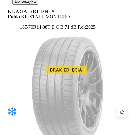
Do koszyka
KLASA ŚREDNIA
Fulda
KRISTALL MONTERO
Etykieta:
185/70R14 88T
E
C
B 71 dB
Rok
2025
Porówn