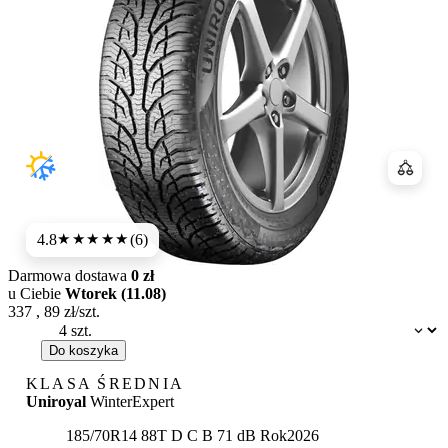
Porówn
4.8
(6)
★★★★★
Darmowa dostawa
0 zł
u Ciebie
Wtorek (11.08)
337
,
89
zł/szt.
Dostępność:
Do koszyka
KLASA ŚREDNIA
Uniroyal
WinterExpert
Etykieta:
185/70R14 88T
D
C
B 71 dB
Rok
2026