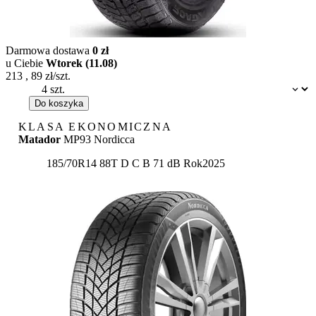
Darmowa dostawa
0 zł
u Ciebie
Wtorek (11.08)
213
,
89
zł/szt.
Dostępność:
Do koszyka
KLASA EKONOMICZNA
Matador
MP93 Nordicca
Etykieta:
185/70R14 88T
D
C
B 71 dB
Rok
2025