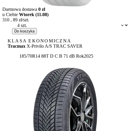
Darmowa dostawa
0 zł
u Ciebie
Wtorek (11.08)
310
,
89
zł/szt.
Dostępność:
Do koszyka
KLASA EKONOMICZNA
Tracmax
X-Privilo A/S TRAC SAVER
Etykieta:
185/70R14 88T
D
C
B 71 dB
Rok
2025