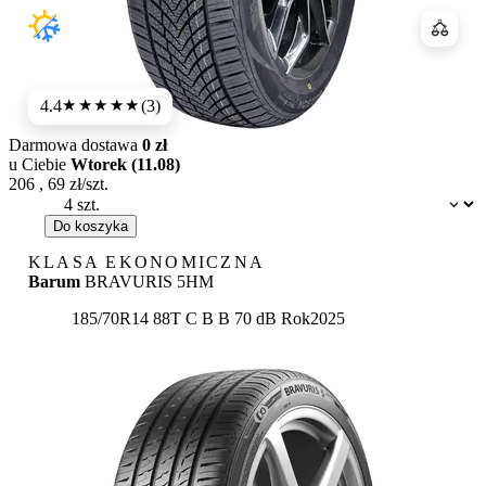
Porówn
4.4
(3)
★★★★
★
Darmowa dostawa
0 zł
u Ciebie
Wtorek (11.08)
206
,
69
zł/szt.
Dostępność:
Do koszyka
KLASA EKONOMICZNA
Barum
BRAVURIS 5HM
Etykieta:
185/70R14 88T
C
B
B 70 dB
Rok
2025