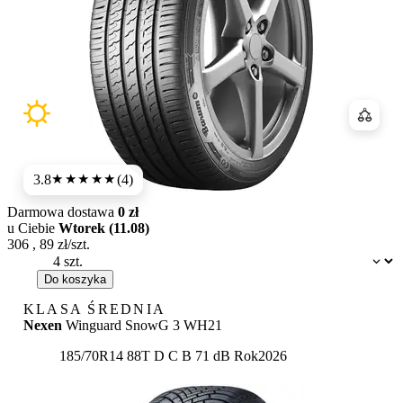
Porówn
3.8
(4)
★★★★
★
Darmowa dostawa
0 zł
u Ciebie
Wtorek (11.08)
306
,
89
zł/szt.
Dostępność:
Do koszyka
KLASA ŚREDNIA
Nexen
Winguard SnowG 3 WH21
Etykieta:
185/70R14 88T
D
C
B 71 dB
Rok
2026