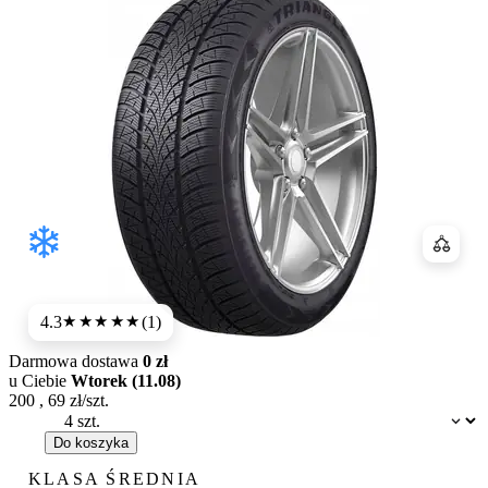
Porówn
4.3
(1)
★★★★
★
Darmowa dostawa
0 zł
u Ciebie
Wtorek (11.08)
200
,
69
zł/szt.
Dostępność:
Do koszyka
KLASA ŚREDNIA