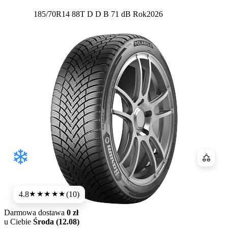
Etykieta:
185/70R14 88T
D
D
B 71 dB
Rok
2026
Porówn
4.8
(10)
★★★★★
Darmowa dostawa
0 zł
u Ciebie
Środa (12.08)