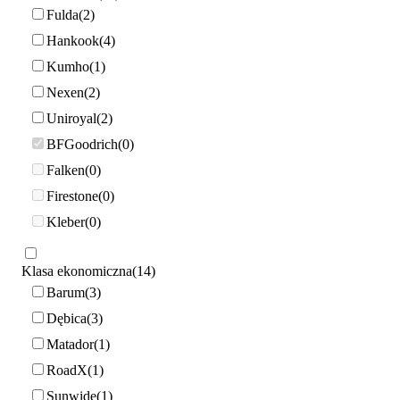
Fulda
2
Hankook
4
Kumho
1
Nexen
2
Uniroyal
2
BFGoodrich
0
Falken
0
Firestone
0
Kleber
0
Klasa ekonomiczna
14
Barum
3
Dębica
3
Matador
1
RoadX
1
Sunwide
1