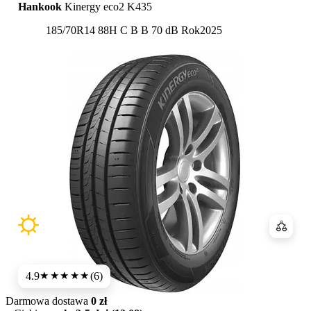
Hankook
Kinergy eco2 K435
Etykieta:
185/70R14 88H
C
B
B 70 dB
Rok
2025
Porówn
4.9
(6)
★★★★★
Darmowa dostawa
0 zł