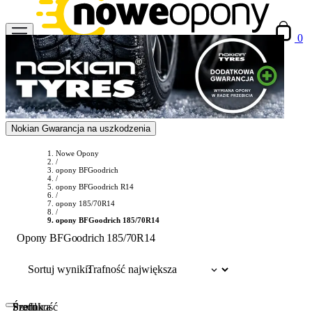
0
Nokian Gwarancja na uszkodzenia
Nowe Opony
/
opony BFGoodrich
/
opony BFGoodrich R14
/
opony 185/70R14
/
opony BFGoodrich 185/70R14
Opony BFGoodrich 185/70R14
Sortuj wyniki:
Szerokość
Profil
Średnica