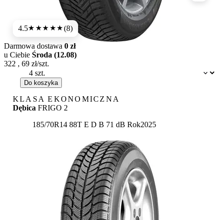
4.5
(8)
★★★★
★
Darmowa dostawa
0 zł
u Ciebie
Środa (12.08)
322
,
69
zł/szt.
Dostępność:
Do koszyka
KLASA EKONOMICZNA
Dębica
FRIGO 2
Etykieta:
185/70R14 88T
E
D
B 71 dB
Rok
2025