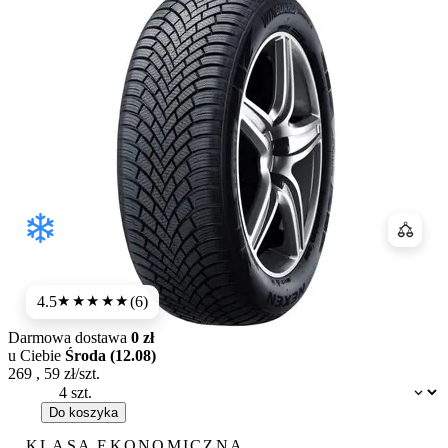
Porówn
4.5
(6)
★★★★
★
Darmowa dostawa
0 zł
u Ciebie
Środa (12.08)
269
,
59
zł/szt.
Dostępność:
Do koszyka
KLASA EKONOMICZNA