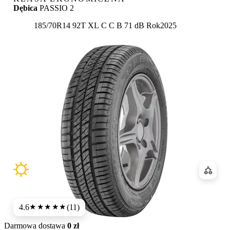
Dębica
PASSIO 2
Etykieta:
185/70R14 92T XL
C
C
B 71 dB
Rok
2025
Porówn
4.6
(11)
★★★★★
Darmowa dostawa
0 zł