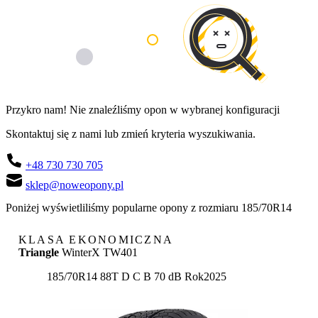
Przykro nam! Nie znaleźliśmy opon w wybranej konfiguracji
Skontaktuj się z nami lub zmień kryteria wyszukiwania.
+48 730 730 705
sklep@noweopony.pl
Poniżej wyświetliliśmy popularne opony z rozmiaru 185/70R14
KLASA EKONOMICZNA
Triangle
WinterX TW401
Etykieta:
185/70R14 88T
D
C
B 70 dB
Rok
2025