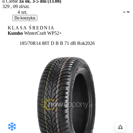
u Ciebie
za ok. 3-5 dni (13.08)
329
,
09
zł/szt.
Dostępność:
Do koszyka
KLASA ŚREDNIA
Kumho
WinterCraft WP52+
Etykieta:
185/70R14 88T
D
B
B 71 dB
Rok
2026
Porówn