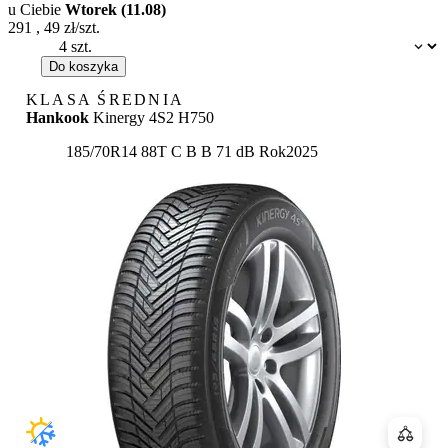
u Ciebie
Wtorek (11.08)
291
,
49
zł/szt.
Dostępność:
Do koszyka
KLASA ŚREDNIA
Hankook
Kinergy 4S2 H750
Etykieta:
185/70R14 88T
C
B
B 71 dB
Rok
2025
Porówn