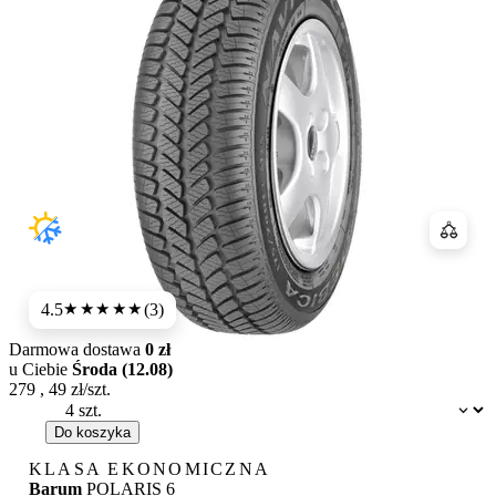
Porówn
4.5
(3)
★★★★
★
Darmowa dostawa
0 zł
u Ciebie
Środa (12.08)
279
,
49
zł/szt.
Dostępność:
Do koszyka
KLASA EKONOMICZNA
Barum
POLARIS 6