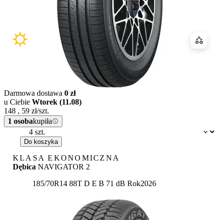
Porówn
Darmowa dostawa
0 zł
u Ciebie
Wtorek (11.08)
148
,
59
zł/szt.
1 osoba
kupiła
Dostępność:
Do koszyka
KLASA EKONOMICZNA
Dębica
NAVIGATOR 2
Etykieta:
185/70R14 88T
D
E
B 71 dB
Rok
2026