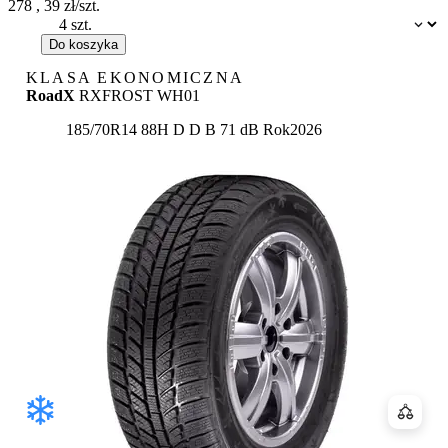
278
,
39
zł/szt.
Dostępność:
Do koszyka
KLASA EKONOMICZNA
RoadX
RXFROST WH01
Etykieta:
185/70R14 88H
D
D
B 71 dB
Rok
2026
Porówn