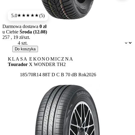
5.0
(5)
★★★★★
Darmowa dostawa
0 zł
u Ciebie
Środa (12.08)
257
,
19
zł/szt.
Dostępność:
Do koszyka
KLASA EKONOMICZNA
Tourador
X WONDER TH2
Etykieta:
185/70R14 88T
D
C
B 70 dB
Rok
2026