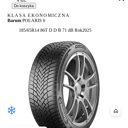
Do koszyka
KLASA EKONOMICZNA
Barum
POLARIS 6
Etykieta:
185/65R14 86T
D
D
B 71 dB
Rok
2025
Porówn