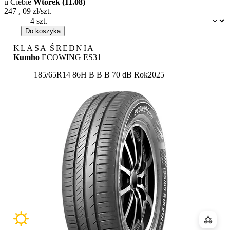
u Ciebie
Wtorek (11.08)
247
,
09
zł/szt.
Dostępność:
Do koszyka
KLASA ŚREDNIA
Kumho
ECOWING ES31
Etykieta:
185/65R14 86H
B
B
B 70 dB
Rok
2025
Porówn