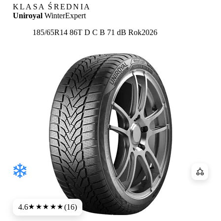
KLASA ŚREDNIA
Uniroyal
WinterExpert
Etykieta:
185/65R14 86T
D
C
B 71 dB
Rok
2026
Porówn
4.6
(16)
★★★★★