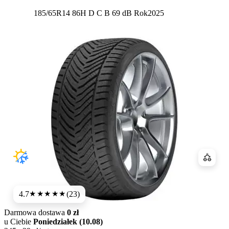
Etykieta:
185/65R14 86H
D
C
B 69 dB
Rok
2025
Porówn
4.7
(23)
★★★★★
Darmowa dostawa
0 zł
u Ciebie
Poniedziałek (10.08)