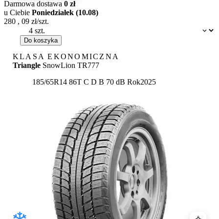
Darmowa dostawa
0 zł
u Ciebie
Poniedziałek (10.08)
280
,
09
zł/szt.
Dostępność:
Do koszyka
KLASA EKONOMICZNA
Triangle
SnowLion TR777
Etykieta:
185/65R14 86T
C
D
B 70 dB
Rok
2025