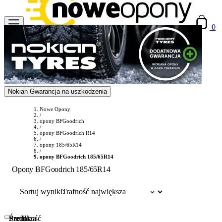
0
Nokian Gwarancja na uszkodzenia
Nowe Opony
/
opony BFGoodrich
/
opony BFGoodrich R14
/
opony 185/65R14
/
opony BFGoodrich 185/65R14
Opony BFGoodrich 185/65R14
Sortuj wyniki:
Szerokość
Profil
Średnica