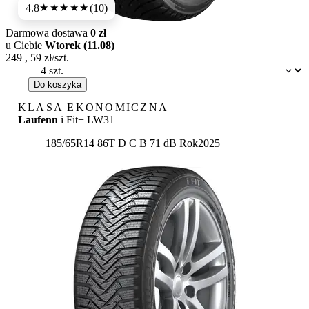
4.8
(10)
★★★★★
Darmowa dostawa
0 zł
u Ciebie
Wtorek (11.08)
249
,
59
zł/szt.
Dostępność:
Do koszyka
KLASA EKONOMICZNA
Laufenn
i Fit+ LW31
Etykieta:
185/65R14 86T
D
C
B 71 dB
Rok
2025