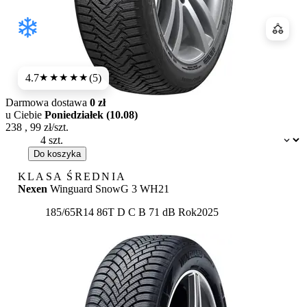
Porówn
4.7
(5)
★★★★★
Darmowa dostawa
0 zł
u Ciebie
Poniedziałek (10.08)
238
,
99
zł/szt.
Dostępność:
Do koszyka
KLASA ŚREDNIA
Nexen
Winguard SnowG 3 WH21
Etykieta:
185/65R14 86T
D
C
B 71 dB
Rok
2025