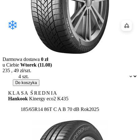
Porówn
Darmowa dostawa
0 zł
u Ciebie
Wtorek (11.08)
235
,
49
zł/szt.
Dostępność:
Do koszyka
KLASA ŚREDNIA
Hankook
Kinergy eco2 K435
Etykieta:
185/65R14 86T
C
A
B 70 dB
Rok
2025