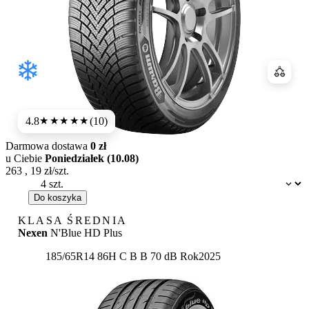
Porówn
4.8
(10)
★★★★★
Darmowa dostawa
0 zł
u Ciebie
Poniedziałek (10.08)
263
,
19
zł/szt.
Dostępność:
Do koszyka
KLASA ŚREDNIA
Nexen
N'Blue HD Plus
Etykieta:
185/65R14 86H
C
B
B 70 dB
Rok
2025