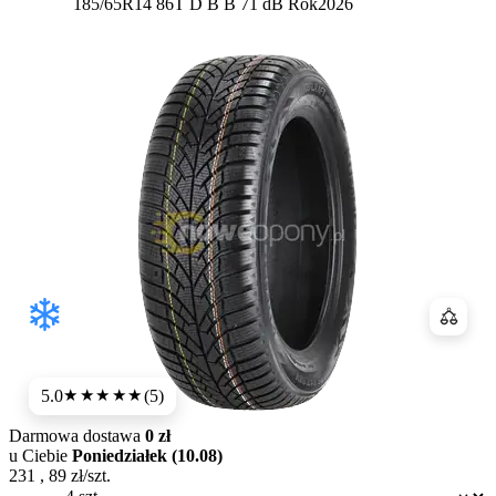
Etykieta:
185/65R14 86T
D
B
B 71 dB
Rok
2026
Porówn
5.0
(5)
★★★★★
Darmowa dostawa
0 zł
u Ciebie
Poniedziałek (10.08)
231
,
89
zł/szt.
Dostępność: