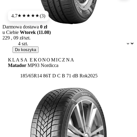
4.7
(3)
★★★★★
Darmowa dostawa
0 zł
u Ciebie
Wtorek (11.08)
229
,
09
zł/szt.
Dostępność:
Do koszyka
KLASA EKONOMICZNA
Matador
MP93 Nordicca
Etykieta:
185/65R14 86T
D
C
B 71 dB
Rok
2025