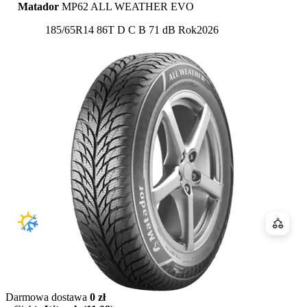
Matador
MP62 ALL WEATHER EVO
Etykieta:
185/65R14 86T
D
C
B 71 dB
Rok
2026
Porówn
Darmowa dostawa
0 zł