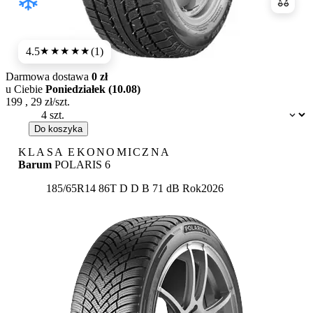
Porówn
4.5
(1)
★★★★
★
Darmowa dostawa
0 zł
u Ciebie
Poniedziałek (10.08)
199
,
29
zł/szt.
Dostępność:
Do koszyka
KLASA EKONOMICZNA
Barum
POLARIS 6
Etykieta:
185/65R14 86T
D
D
B 71 dB
Rok
2026