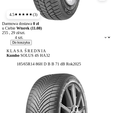
4.5
(3)
★★★★
★
Darmowa dostawa
0 zł
u Ciebie
Wtorek (11.08)
255
,
29
zł/szt.
Dostępność:
Do koszyka
KLASA ŚREDNIA
Kumho
SOLUS 4S HA32
Etykieta:
185/65R14 86H
D
B
B 71 dB
Rok
2025