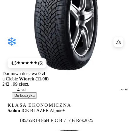
Porówn
4.5
(6)
★★★★
★
Darmowa dostawa
0 zł
u Ciebie
Wtorek (11.08)
242
,
99
zł/szt.
Dostępność:
Do koszyka
KLASA EKONOMICZNA
Sailun
ICE BLAZER Alpine+
Etykieta:
185/65R14 86H
E
C
B 71 dB
Rok
2025