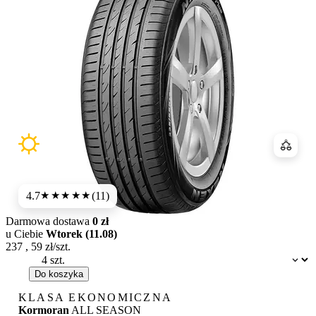
Porówn
4.7
(11)
★★★★★
Darmowa dostawa
0 zł
u Ciebie
Wtorek (11.08)
237
,
59
zł/szt.
Dostępność:
Do koszyka
KLASA EKONOMICZNA
Kormoran
ALL SEASON