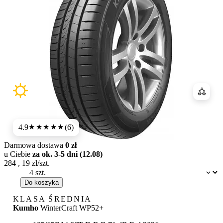
Porówn
4.9
(6)
★★★★★
Darmowa dostawa
0 zł
u Ciebie
za ok. 3-5 dni (12.08)
284
,
19
zł/szt.
Dostępność:
Do koszyka
KLASA ŚREDNIA
Kumho
WinterCraft WP52+