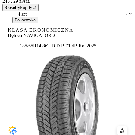
245
,
29
zł/szt.
3 osoby
kupiły
Dostępność:
Do koszyka
KLASA EKONOMICZNA
Dębica
NAVIGATOR 2
Etykieta:
185/65R14 86T
D
D
B 71 dB
Rok
2025
Porówn