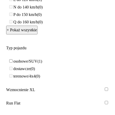
N do 140 km/h
0
P do 150 km/h
0
Q do 160 km/h
0
+ Pokaż wszystkie
Typ pojazdu
osobowe/SUV
1
dostawcze
0
terenowe/4x4
0
Wzmocnienie XL
Run Flat