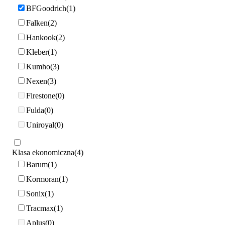
BFGoodrich
1
Falken
2
Hankook
2
Kleber
1
Kumho
3
Nexen
3
Firestone
0
Fulda
0
Uniroyal
0
Klasa ekonomiczna
4
Barum
1
Kormoran
1
Sonix
1
Tracmax
1
Aplus
0