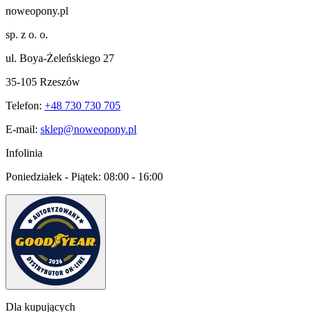
noweopony.pl
sp. z o. o.
ul. Boya-Żeleńskiego 27
35-105 Rzeszów
Telefon:
+48 730 730 705
E-mail:
sklep@noweopony.pl
Infolinia
Poniedziałek - Piątek:
08:00 - 16:00
Dla kupujących