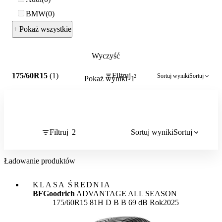
BMW
0
+ Pokaż wszystkie
Wyczyść
2
175/60R15
(1)
Filtruj
Sortuj wyniki
Sortuj
2
Pokaż wyniki
1
Filtruj
2
Sortuj wyniki
Sortuj
Ładowanie produktów
KLASA ŚREDNIA
BFGoodrich
ADVANTAGE ALL SEASON
Etykieta:
175/60R15 81H
D
B
B 69 dB
Rok
2025