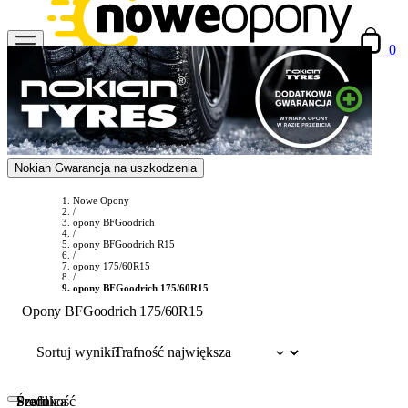
0
Nokian Gwarancja na uszkodzenia
Nowe Opony
/
opony BFGoodrich
/
opony BFGoodrich R15
/
opony 175/60R15
/
opony BFGoodrich 175/60R15
Opony BFGoodrich 175/60R15
Sortuj wyniki:
Szerokość
Profil
Średnica