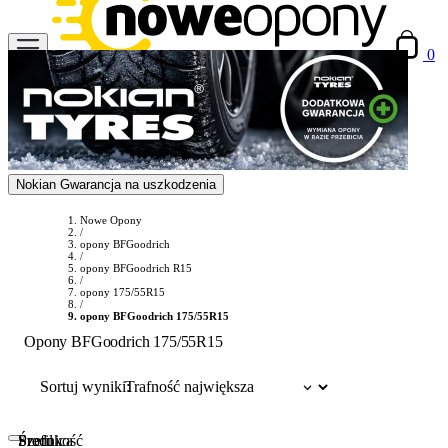
0
Nokian Gwarancja na uszkodzenia
Nowe Opony
/
opony BFGoodrich
/
opony BFGoodrich R15
/
opony 175/55R15
/
opony BFGoodrich 175/55R15
Opony BFGoodrich 175/55R15
Sortuj wyniki:
Szerokość
Profil
Średnica