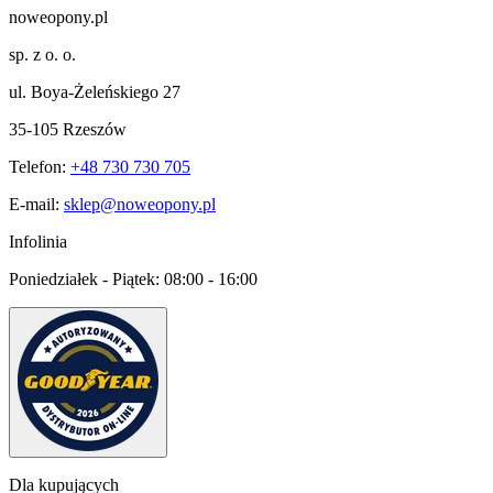
noweopony.pl
sp. z o. o.
ul. Boya-Żeleńskiego 27
35-105 Rzeszów
Telefon:
+48 730 730 705
E-mail:
sklep@noweopony.pl
Infolinia
Poniedziałek - Piątek:
08:00 - 16:00
Dla kupujących