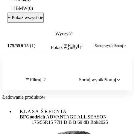
BMW
0
+ Pokaż wszystkie
Wyczyść
2
175/55R15
(1)
Filtruj
Sortuj wyniki
Sortuj
2
Pokaż wyniki
1
Filtruj
2
Sortuj wyniki
Sortuj
Ładowanie produktów
KLASA ŚREDNIA
BFGoodrich
ADVANTAGE ALL SEASON
Etykieta:
175/55R15 77H
D
B
B 69 dB
Rok
2025