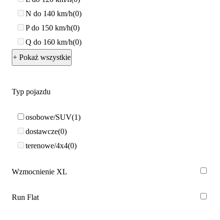
N do 140 km/h
0
P do 150 km/h
0
Q do 160 km/h
0
+ Pokaż wszystkie
Typ pojazdu
osobowe/SUV
1
dostawcze
0
terenowe/4x4
0
Wzmocnienie XL
Run Flat