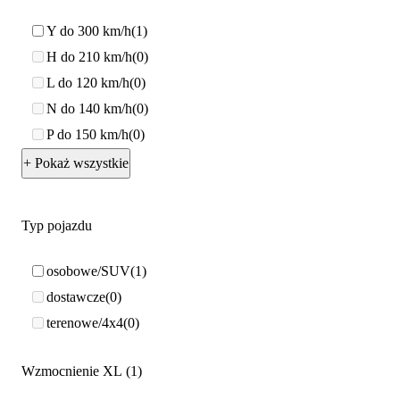
Y do 300 km/h
1
H do 210 km/h
0
L do 120 km/h
0
N do 140 km/h
0
P do 150 km/h
0
+ Pokaż wszystkie
Typ pojazdu
osobowe/SUV
1
dostawcze
0
terenowe/4x4
0
Wzmocnienie XL
1