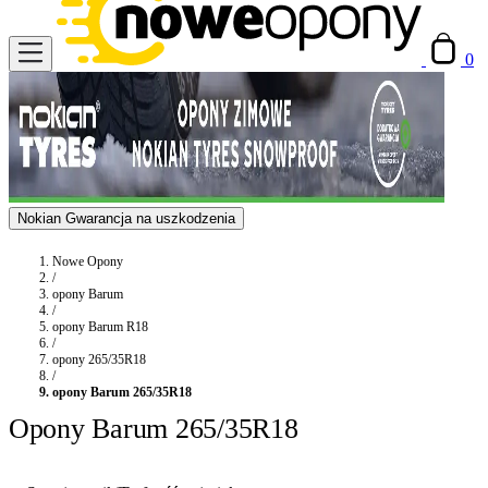
0
Nokian Gwarancja na uszkodzenia
Nowe Opony
/
opony Barum
/
opony Barum R18
/
opony 265/35R18
/
opony Barum 265/35R18
Opony Barum 265/35R18