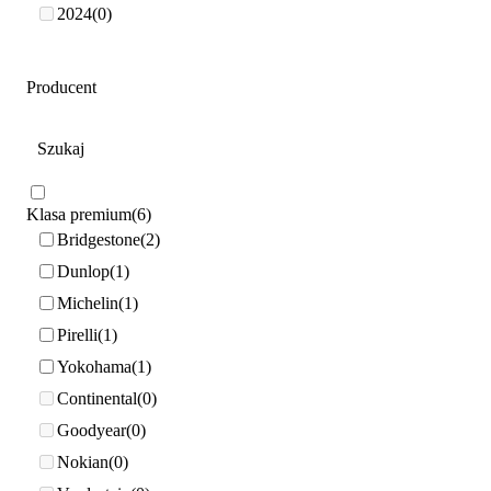
2024
0
Producent
Klasa premium
6
Bridgestone
2
Dunlop
1
Michelin
1
Pirelli
1
Yokohama
1
Continental
0
Goodyear
0
Nokian
0