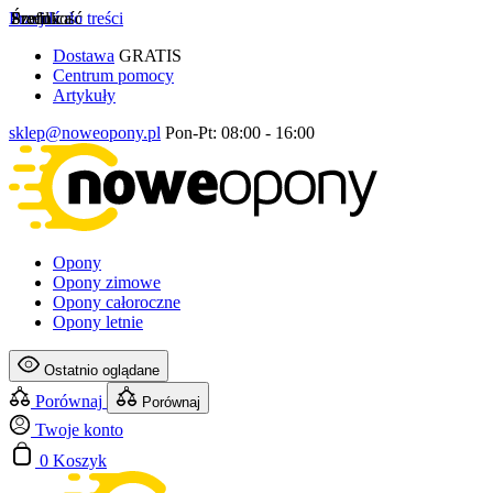
Przejdź do treści
Szerokość
Profil
Średnica
Dostawa
GRATIS
Centrum pomocy
Artykuły
sklep@noweopony.pl
Pon-Pt: 08:00 - 16:00
Opony
Opony zimowe
Opony całoroczne
Opony letnie
Ostatnio oglądane
Porównaj
Porównaj
Twoje konto
0
Koszyk