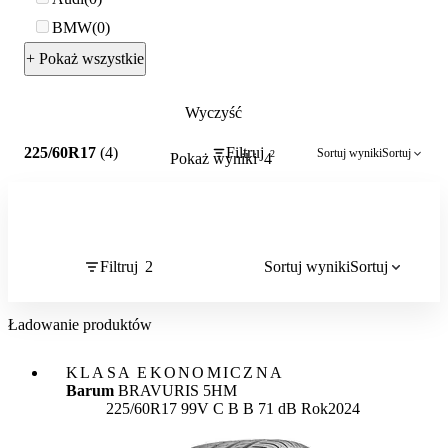
BMW
0
+ Pokaż wszystkie
Wyczyść
2
225/60R17
(4)
Filtruj
Sortuj wyniki
Sortuj
2
Pokaż wyniki
4
Filtruj
2
Sortuj wyniki
Sortuj
Ładowanie produktów
KLASA EKONOMICZNA
Barum
BRAVURIS 5HM
Etykieta:
225/60R17 99V
C
B
B 71 dB
Rok
2024