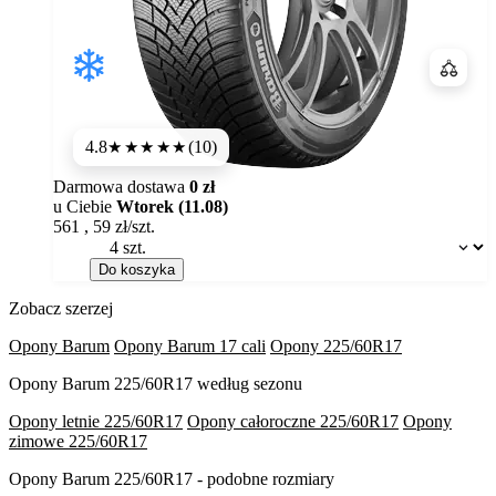
Porówn
4.8
(10)
★★★★★
Darmowa dostawa
0 zł
u Ciebie
Wtorek (11.08)
561
,
59
zł/szt.
Dostępność:
Do koszyka
Zobacz szerzej
Opony Barum
Opony Barum 17 cali
Opony 225/60R17
Opony Barum 225/60R17 według sezonu
Opony letnie 225/60R17
Opony całoroczne 225/60R17
Opony
zimowe 225/60R17
Opony Barum 225/60R17 - podobne rozmiary