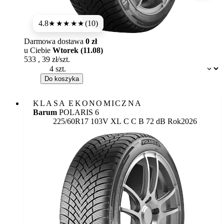
4.8
(10)
★★★★★
Darmowa dostawa
0 zł
u Ciebie
Wtorek (11.08)
533
,
39
zł/szt.
Dostępność:
Do koszyka
KLASA EKONOMICZNA
Barum
POLARIS 6
Etykieta:
225/60R17 103V XL
C
C
B 72 dB
Rok
2026