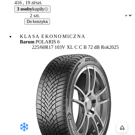
416
,
19
zł/szt.
3 osoby
kupiły
Dostępność:
Do koszyka
KLASA EKONOMICZNA
Barum
POLARIS 6
Etykieta:
225/60R17 103V XL
C
C
B 72 dB
Rok
2025
Porówn