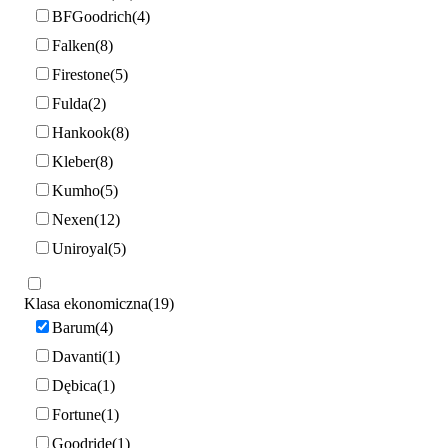
BFGoodrich
4
Falken
8
Firestone
5
Fulda
2
Hankook
8
Kleber
8
Kumho
5
Nexen
12
Uniroyal
5
Klasa ekonomiczna
19
Barum
4
Davanti
1
Dębica
1
Fortune
1
Goodride
1