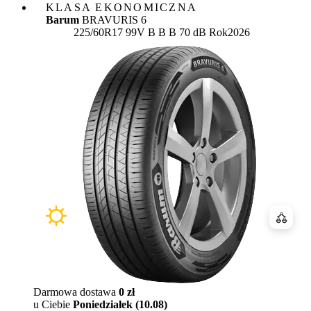
KLASA EKONOMICZNA
Barum
BRAVURIS 6
Etykieta:
225/60R17 99V
B
B
B 70 dB
Rok
2026
Porówn
Darmowa dostawa
0 zł
u Ciebie
Poniedziałek (10.08)