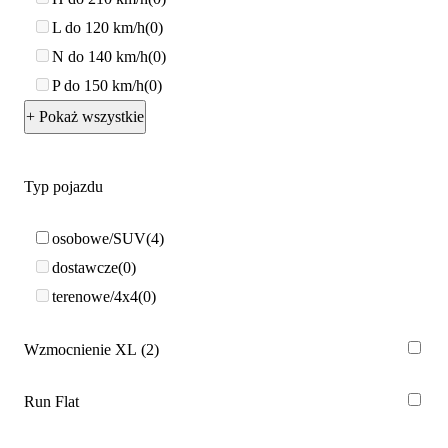
L do 120 km/h
0
N do 140 km/h
0
P do 150 km/h
0
+ Pokaż wszystkie
Typ pojazdu
osobowe/SUV
4
dostawcze
0
terenowe/4x4
0
Wzmocnienie XL
2
Run Flat