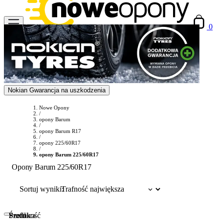
0
Nokian Gwarancja na uszkodzenia
Nowe Opony
/
opony Barum
/
opony Barum R17
/
opony 225/60R17
/
opony Barum 225/60R17
Opony Barum 225/60R17
Sortuj wyniki:
Szerokość
Profil
Średnica