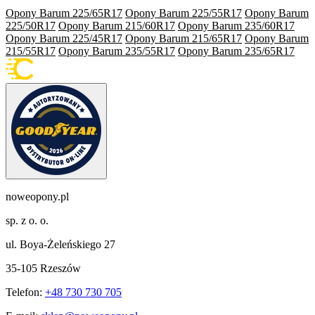
Opony Barum 225/65R17
Opony Barum 225/55R17
Opony Barum
225/50R17
Opony Barum 215/60R17
Opony Barum 235/60R17
Opony Barum 225/45R17
Opony Barum 215/65R17
Opony Barum
215/55R17
Opony Barum 235/55R17
Opony Barum 235/65R17
noweopony.pl
sp. z o. o.
ul. Boya-Żeleńskiego 27
35-105 Rzeszów
Telefon:
+48 730 730 705