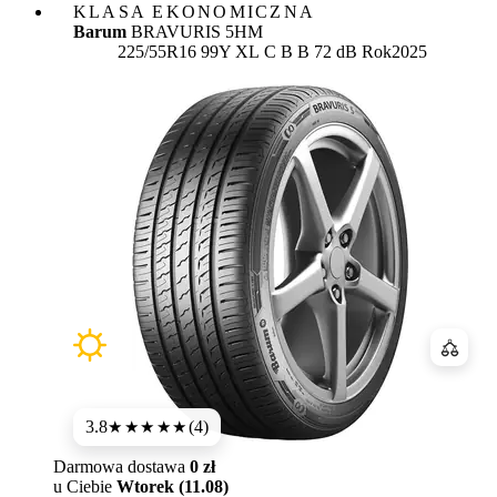
KLASA EKONOMICZNA
Barum
BRAVURIS 5HM
Etykieta:
225/55R16 99Y XL
C
B
B 72 dB
Rok
2025
Porówn
3.8
(4)
★★★★
★
Darmowa dostawa
0 zł
u Ciebie
Wtorek (11.08)