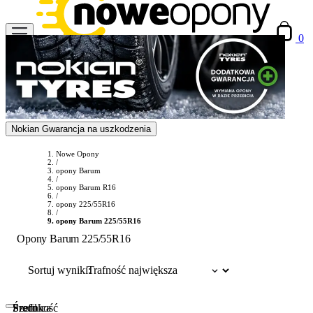
0
Nokian Gwarancja na uszkodzenia
Nowe Opony
/
opony Barum
/
opony Barum R16
/
opony 225/55R16
/
opony Barum 225/55R16
Opony Barum 225/55R16
Sortuj wyniki:
Szerokość
Profil
Średnica