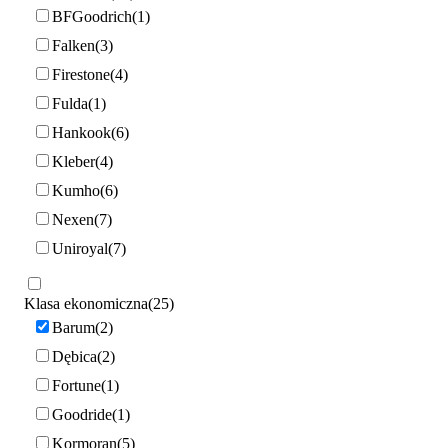
BFGoodrich
1
Falken
3
Firestone
4
Fulda
1
Hankook
6
Kleber
4
Kumho
6
Nexen
7
Uniroyal
7
Klasa ekonomiczna
25
Barum
2
Dębica
2
Fortune
1
Goodride
1
Kormoran
5