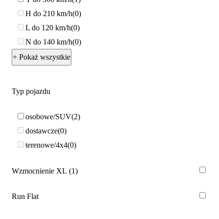
H do 210 km/h
0
L do 120 km/h
0
N do 140 km/h
0
+ Pokaż wszystkie
Typ pojazdu
osobowe/SUV
2
dostawcze
0
terenowe/4x4
0
Wzmocnienie XL
1
Run Flat