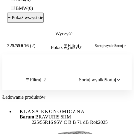
BMW
0
+ Pokaż wszystkie
Wyczyść
2
225/55R16
(2)
Filtruj
Sortuj wyniki
Sortuj
2
Pokaż wyniki
2
Filtruj
2
Sortuj wyniki
Sortuj
Ładowanie produktów
KLASA EKONOMICZNA
Barum
BRAVURIS 5HM
Etykieta:
225/55R16 95V
C
B
B 71 dB
Rok
2025