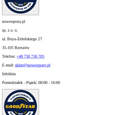
noweopony.pl
sp. z o. o.
ul. Boya-Żeleńskiego 27
35-105 Rzeszów
Telefon:
+48 730 730 705
E-mail:
sklep@noweopony.pl
Infolinia
Poniedziałek - Piątek:
08:00 - 16:00