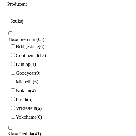
Producent
Klasa premium
63
Bridgestone
6
Continental
17
Dunlop
3
Goodyear
9
Michelin
6
Nokian
4
Pirelli
6
Vredestein
6
Yokohama
6
Klasa średnia
41