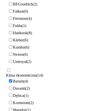
BFGoodrich
2
Falken
6
Firestone
4
Fulda
1
Hankook
8
Kleber
6
Kumho
6
Nexen
6
Uniroyal
2
Klasa ekonomiczna
14
Barum
4
Davanti
2
Dębica
1
Kormoran
2
Matador
1