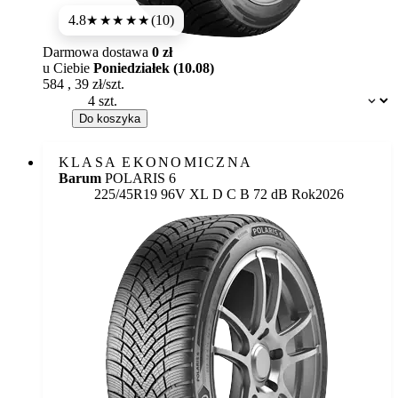
4.8
(10)
★★★★★
Darmowa dostawa
0 zł
u Ciebie
Poniedziałek (10.08)
584
,
39
zł/szt.
Dostępność:
Do koszyka
KLASA EKONOMICZNA
Barum
POLARIS 6
Etykieta:
225/45R19 96V XL
D
C
B 72 dB
Rok
2026