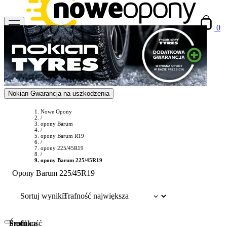
0
Nokian Gwarancja na uszkodzenia
Nowe Opony
/
opony Barum
/
opony Barum R19
/
opony 225/45R19
/
opony Barum 225/45R19
Opony Barum 225/45R19
Sortuj wyniki:
Szerokość
Profil
Średnica