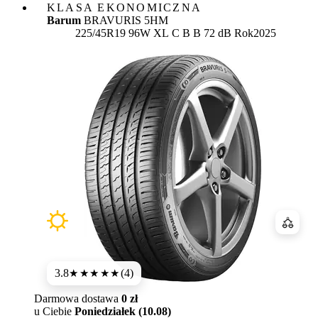
KLASA EKONOMICZNA
Barum
BRAVURIS 5HM
Etykieta:
225/45R19 96W XL
C
B
B 72 dB
Rok
2025
Porówn
3.8
(4)
★★★★
★
Darmowa dostawa
0 zł
u Ciebie
Poniedziałek (10.08)