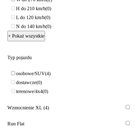
H do 210 km/h
0
L do 120 km/h
0
N do 140 km/h
0
+ Pokaż wszystkie
Typ pojazdu
osobowe/SUV
4
dostawcze
0
terenowe/4x4
0
Wzmocnienie XL
4
Run Flat