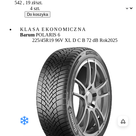
542
,
19
zł/szt.
Dostępność:
Do koszyka
KLASA EKONOMICZNA
Barum
POLARIS 6
Etykieta:
225/45R19 96V XL
D
C
B 72 dB
Rok
2025
Porówn