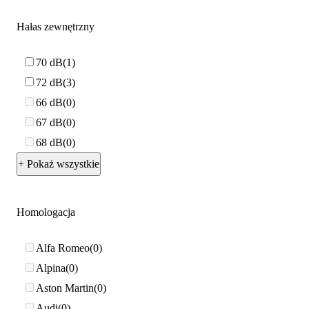
Hałas zewnętrzny
70 dB
1
72 dB
3
66 dB
0
67 dB
0
68 dB
0
+ Pokaż wszystkie
Homologacja
Alfa Romeo
0
Alpina
0
Aston Martin
0
Audi
0