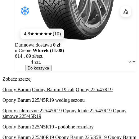
Porówn
4.8
(10)
★★★★★
Darmowa dostawa
0 zł
u Ciebie
Wtorek (11.08)
614
,
89
zł/szt.
Dostępność:
Do koszyka
Zobacz szerzej
Opony Barum
Opony Barum 19 cali
Opony 225/45R19
Opony Barum 225/45R19 według sezonu
Opony całoroczne 225/45R19
Opony letnie 225/45R19
Opony
zimowe 225/45R19
Opony Barum 225/45R19 - podobne rozmiary
Opony Barum 225/40R19
Opony Barum 225/35R19
Opony Barum