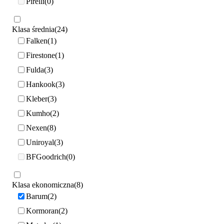
Pirelli
0
Klasa średnia
24
Falken
1
Firestone
1
Fulda
3
Hankook
3
Kleber
3
Kumho
2
Nexen
8
Uniroyal
3
BFGoodrich
0
Klasa ekonomiczna
8
Barum
2
Kormoran
2