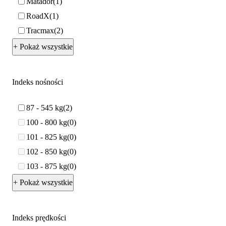
Matador
1
RoadX
1
Tracmax
2
+ Pokaż wszystkie
Indeks nośności
87 - 545 kg
2
100 - 800 kg
0
101 - 825 kg
0
102 - 850 kg
0
103 - 875 kg
0
+ Pokaż wszystkie
Indeks prędkości