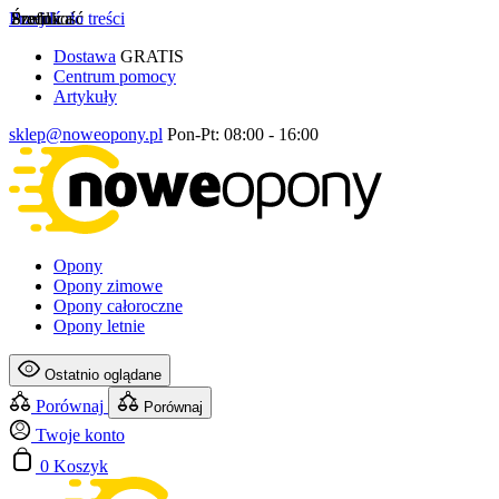
Przejdź do treści
Szerokość
Profil
Średnica
Dostawa
GRATIS
Centrum pomocy
Artykuły
sklep@noweopony.pl
Pon-Pt: 08:00 - 16:00
Opony
Opony zimowe
Opony całoroczne
Opony letnie
Ostatnio oglądane
Porównaj
Porównaj
Twoje konto
0
Koszyk