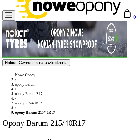
0
Nokian Gwarancja na uszkodzenia
Nowe Opony
/
opony Barum
/
opony Barum R17
/
opony 215/40R17
/
opony Barum 215/40R17
Opony Barum 215/40R17