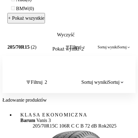
BMW
0
+ Pokaż wszystkie
Wyczyść
2
205/70R15
(2)
Filtruj
Sortuj wyniki
Sortuj
2
Pokaż wyniki
2
Filtruj
2
Sortuj wyniki
Sortuj
Ładowanie produktów
KLASA EKONOMICZNA
Barum
Vanis 3
Etykieta:
205/70R15C 106R
C
C
B 72 dB
Rok
2025