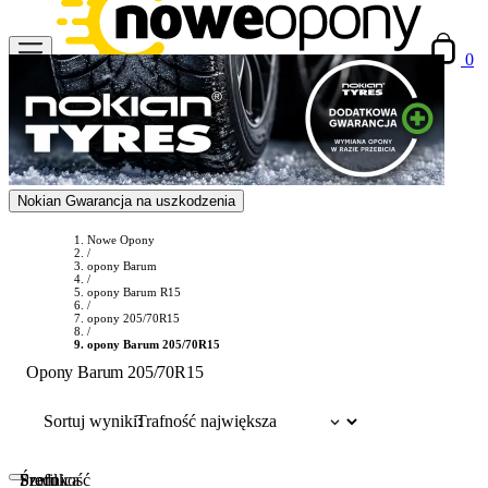
0
Nokian Gwarancja na uszkodzenia
Nowe Opony
/
opony Barum
/
opony Barum R15
/
opony 205/70R15
/
opony Barum 205/70R15
Opony Barum 205/70R15
Sortuj wyniki:
Szerokość
Profil
Średnica