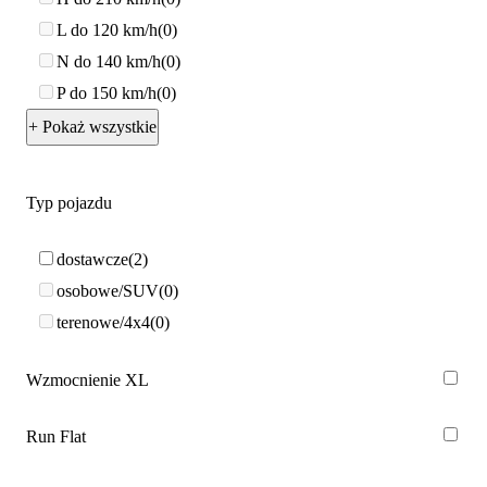
L do 120 km/h
0
N do 140 km/h
0
P do 150 km/h
0
+ Pokaż wszystkie
Typ pojazdu
dostawcze
2
osobowe/SUV
0
terenowe/4x4
0
Wzmocnienie XL
Run Flat