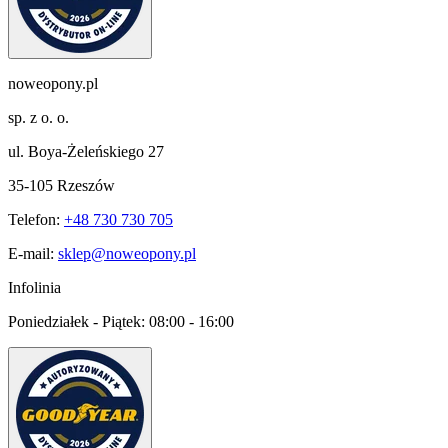
noweopony.pl
sp. z o. o.
ul. Boya-Żeleńskiego 27
35-105 Rzeszów
Telefon:
+48 730 730 705
E-mail:
sklep@noweopony.pl
Infolinia
Poniedziałek - Piątek:
08:00 - 16:00