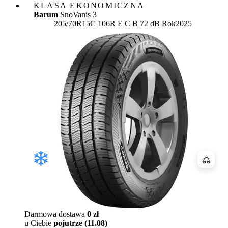
KLASA EKONOMICZNA
Barum
SnoVanis 3
Etykieta:
205/70R15C 106R
E
C
B 72 dB
Rok
2025
Porówn
Darmowa dostawa
0 zł
u Ciebie
pojutrze (11.08)