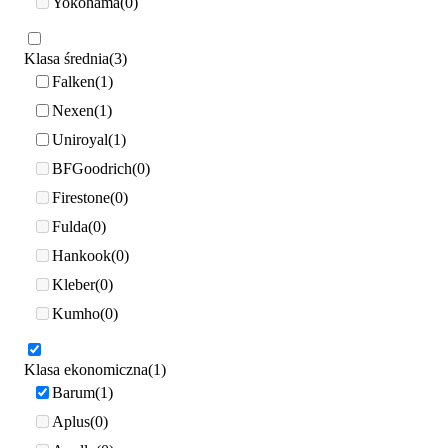
Yokohama
0
Klasa średnia
3
Falken
1
Nexen
1
Uniroyal
1
BFGoodrich
0
Firestone
0
Fulda
0
Hankook
0
Kleber
0
Kumho
0
Klasa ekonomiczna
1
Barum
1
Aplus
0