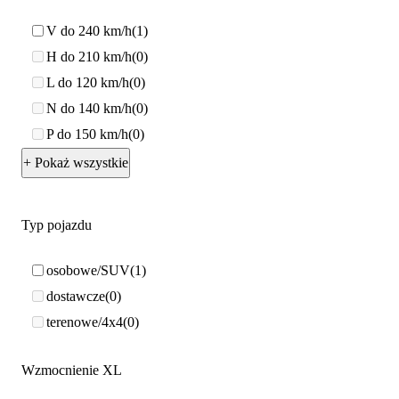
V do 240 km/h
1
H do 210 km/h
0
L do 120 km/h
0
N do 140 km/h
0
P do 150 km/h
0
+ Pokaż wszystkie
Typ pojazdu
osobowe/SUV
1
dostawcze
0
terenowe/4x4
0
Wzmocnienie XL