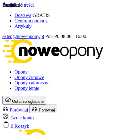
Przejdź do treści
Szerokość
Profil
Średnica
Dostawa
GRATIS
Centrum pomocy
Artykuły
sklep@noweopony.pl
Pon-Pt: 08:00 - 16:00
Opony
Opony zimowe
Opony całoroczne
Opony letnie
Ostatnio oglądane
Porównaj
Porównaj
Twoje konto
0
Koszyk