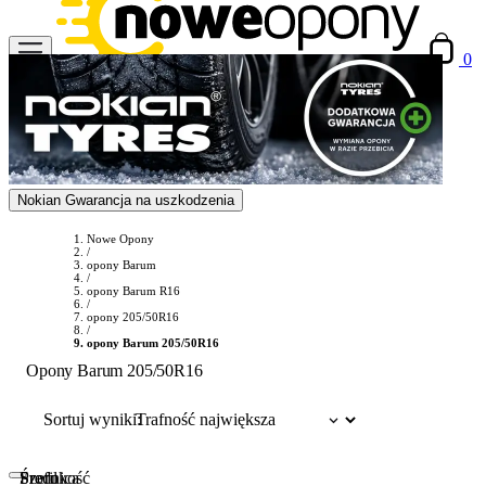
0
Nokian Gwarancja na uszkodzenia
Nowe Opony
/
opony Barum
/
opony Barum R16
/
opony 205/50R16
/
opony Barum 205/50R16
Opony Barum 205/50R16
Sortuj wyniki:
Szerokość
Profil
Średnica