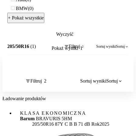
BMW
0
+ Pokaż wszystkie
Wyczyść
2
205/50R16
(1)
Filtruj
Sortuj wyniki
Sortuj
2
Pokaż wyniki
1
Filtruj
2
Sortuj wyniki
Sortuj
Ładowanie produktów
KLASA EKONOMICZNA
Barum
BRAVURIS 5HM
Etykieta:
205/50R16 87Y
C
B
B 71 dB
Rok
2025