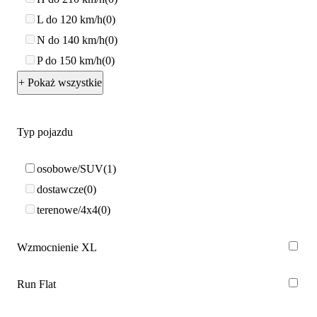
L do 120 km/h
0
N do 140 km/h
0
P do 150 km/h
0
+ Pokaż wszystkie
Typ pojazdu
osobowe/SUV
1
dostawcze
0
terenowe/4x4
0
Wzmocnienie XL
Run Flat