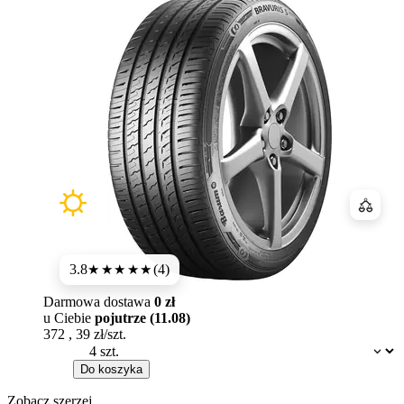
Porówn
3.8
(4)
★★★★
★
Darmowa dostawa
0 zł
u Ciebie
pojutrze (11.08)
372
,
39
zł/szt.
Dostępność:
Do koszyka
Zobacz szerzej