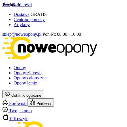
Przejdź do treści
Szerokość
Profil
Średnica
Dostawa
GRATIS
Centrum pomocy
Artykuły
sklep@noweopony.pl
Pon-Pt: 08:00 - 16:00
Opony
Opony zimowe
Opony całoroczne
Opony letnie
Ostatnio oglądane
Porównaj
Porównaj
Twoje konto
0
Koszyk