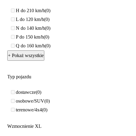
H do 210 km/h
0
L do 120 km/h
0
N do 140 km/h
0
P do 150 km/h
0
Q do 160 km/h
0
+ Pokaż wszystkie
Typ pojazdu
dostawcze
0
osobowe/SUV
0
terenowe/4x4
0
Wzmocnienie XL