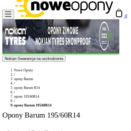
0
Nokian Gwarancja na uszkodzenia
Nowe Opony
/
opony Barum
/
opony Barum R14
/
opony 195/60R14
/
opony Barum 195/60R14
Opony Barum 195/60R14