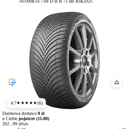
Etykieta:
165/60R14 75H
D
B
B 71 dB
Rok
2025
Porówn
4.7
(6)
★★★★★
Darmowa dostawa
0 zł
u Ciebie
pojutrze (11.08)
262
,
09
zł/szt.
Dostępność: