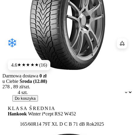
Porówn
4.6
(16)
★★★★★
Darmowa dostawa
0 zł
u Ciebie
Środa (12.08)
278
,
89
zł/szt.
Dostępność:
Do koszyka
KLASA ŚREDNIA
Hankook
Winter i*cept RS2 W452
Etykieta:
165/60R14 79T XL
D
C
B 71 dB
Rok
2025