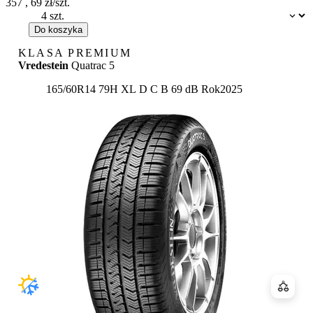
357
,
69
zł/szt.
Dostępność:
Do koszyka
KLASA PREMIUM
Vredestein
Quatrac 5
Etykieta:
165/60R14 79H XL
D
C
B 69 dB
Rok
2025
Porówn