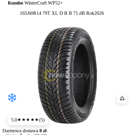
Kumho
WinterCraft WP52+
Etykieta:
165/60R14 79T XL
D
B
B 71 dB
Rok
2026
Porówn
5.0
(5)
★★★★★
Darmowa dostawa
0 zł