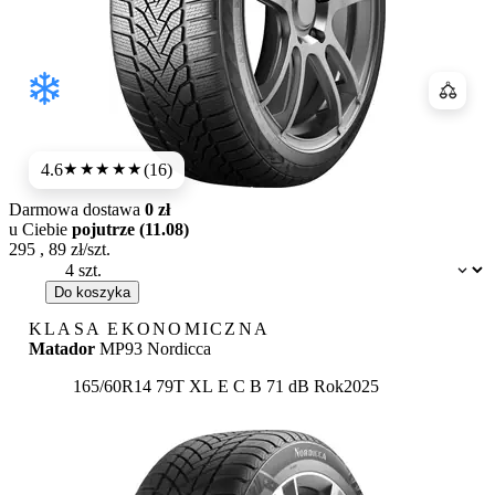
Porówn
4.6
(16)
★★★★★
Darmowa dostawa
0 zł
u Ciebie
pojutrze (11.08)
295
,
89
zł/szt.
Dostępność:
Do koszyka
KLASA EKONOMICZNA
Matador
MP93 Nordicca
Etykieta:
165/60R14 79T XL
E
C
B 71 dB
Rok
2025