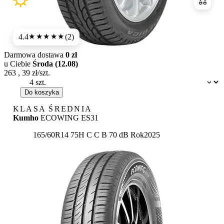
Porówn
4.4
(2)
★★★★
★
Darmowa dostawa
0 zł
u Ciebie
Środa (12.08)
263
,
39
zł/szt.
Dostępność:
Do koszyka
KLASA ŚREDNIA
Kumho
ECOWING ES31
Etykieta:
165/60R14 75H
C
C
B 70 dB
Rok
2025