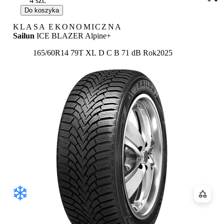
Do koszyka
KLASA EKONOMICZNA
Sailun
ICE BLAZER Alpine+
Etykieta:
165/60R14 79T XL
D
C
B 71 dB
Rok
2025
Porówn