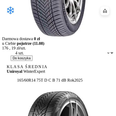
Porówn
Darmowa dostawa
0 zł
u Ciebie
pojutrze (11.08)
176
,
19
zł/szt.
Dostępność:
Do koszyka
KLASA ŚREDNIA
Uniroyal
WinterExpert
Etykieta:
165/60R14 75T
D
C
B 71 dB
Rok
2025