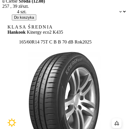
u Ciebie
Środa (12.08)
257
,
39
zł/szt.
Dostępność:
Do koszyka
KLASA ŚREDNIA
Hankook
Kinergy eco2 K435
Etykieta:
165/60R14 75T
C
B
B 70 dB
Rok
2025
Porówn