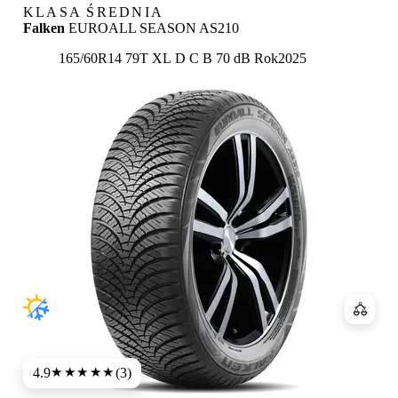
KLASA ŚREDNIA
Falken
EUROALL SEASON AS210
Etykieta:
165/60R14 79T XL
D
C
B 70 dB
Rok
2025
Porówn
4.9
(3)
★★★★★