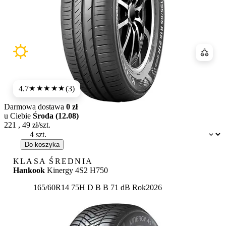
Porówn
4.7
(3)
★★★★★
Darmowa dostawa
0 zł
u Ciebie
Środa (12.08)
221
,
49
zł/szt.
Dostępność:
Do koszyka
KLASA ŚREDNIA
Hankook
Kinergy 4S2 H750
Etykieta:
165/60R14 75H
D
B
B 71 dB
Rok
2026