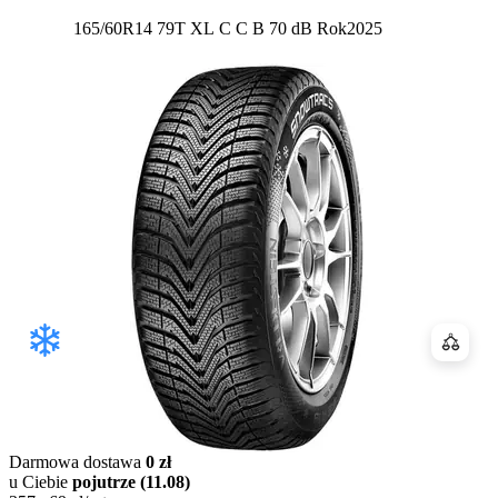
Etykieta:
165/60R14 79T XL
C
C
B 70 dB
Rok
2025
Porówn
Darmowa dostawa
0 zł
u Ciebie
pojutrze (11.08)