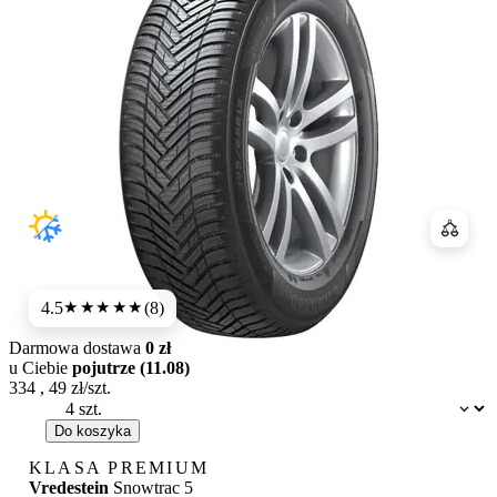
Porówn
4.5
(8)
★★★★
★
Darmowa dostawa
0 zł
u Ciebie
pojutrze (11.08)
334
,
49
zł/szt.
Dostępność:
Do koszyka
KLASA PREMIUM
Vredestein
Snowtrac 5