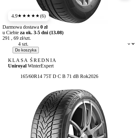
4.9
(6)
★★★★★
Darmowa dostawa
0 zł
u Ciebie
za ok. 3-5 dni (13.08)
291
,
69
zł/szt.
Dostępność:
Do koszyka
KLASA ŚREDNIA
Uniroyal
WinterExpert
Etykieta:
165/60R14 75T
D
C
B 71 dB
Rok
2026