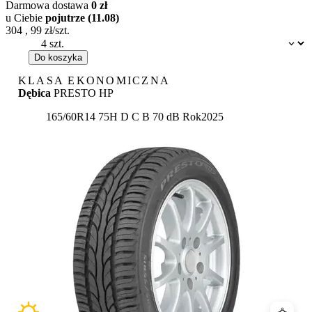
Darmowa dostawa
0 zł
u Ciebie
pojutrze (11.08)
304
,
99
zł/szt.
Dostępność:
Do koszyka
KLASA EKONOMICZNA
Dębica
PRESTO HP
Etykieta:
165/60R14 75H
D
C
B 70 dB
Rok
2025