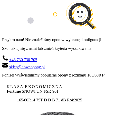
Przykro nam! Nie znaleźliśmy opon w wybranej konfiguracji
Skontaktuj się z nami lub zmień kryteria wyszukiwania.
+48 730 730 705
sklep@noweopony.pl
Poniżej wyświetliliśmy popularne opony z rozmiaru 165/60R14
KLASA EKONOMICZNA
Fortune
SNOWFUN FSR-901
Etykieta:
165/60R14 75T
D
D
B 71 dB
Rok
2025