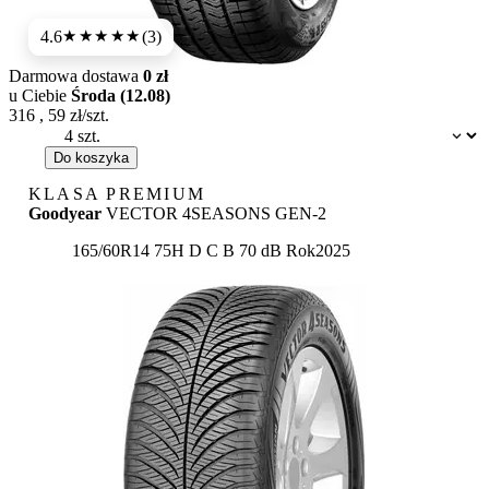
4.6
(3)
★★★★★
Darmowa dostawa
0 zł
u Ciebie
Środa (12.08)
316
,
59
zł/szt.
Dostępność:
Do koszyka
KLASA PREMIUM
Goodyear
VECTOR 4SEASONS GEN-2
Etykieta:
165/60R14 75H
D
C
B 70 dB
Rok
2025