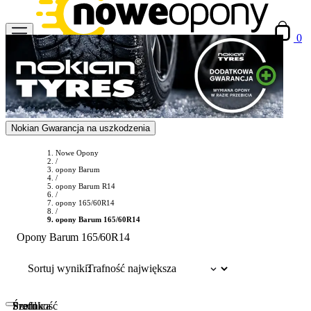
0
Nokian Gwarancja na uszkodzenia
Nowe Opony
/
opony Barum
/
opony Barum R14
/
opony 165/60R14
/
opony Barum 165/60R14
Opony Barum 165/60R14
Sortuj wyniki:
Szerokość
Profil
Średnica