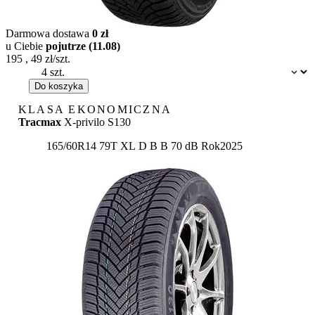
Darmowa dostawa
0 zł
u Ciebie
pojutrze (11.08)
195
,
49
zł/szt.
Dostępność:
Do koszyka
KLASA EKONOMICZNA
Tracmax
X-privilo S130
Etykieta:
165/60R14 79T XL
D
B
B 70 dB
Rok
2025