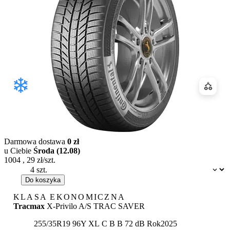
Porówn
Darmowa dostawa
0 zł
u Ciebie
Środa (12.08)
1004
,
29
zł/szt.
Dostępność:
Do koszyka
KLASA EKONOMICZNA
Tracmax
X-Privilo A/S TRAC SAVER
Etykieta:
255/35R19 96Y XL
C
B
B 72 dB
Rok
2025