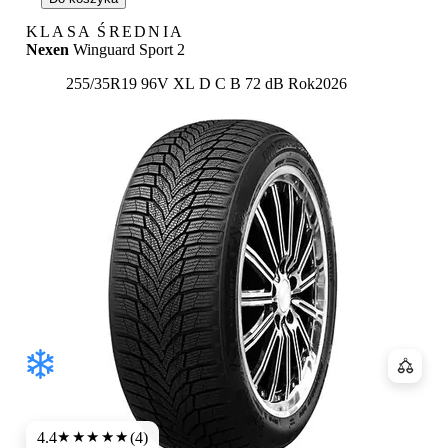
KLASA ŚREDNIA
Nexen
Winguard Sport 2
Etykieta:
255/35R19 96V XL
D
C
B 72 dB
Rok
2026
Porówn
4.4
(4)
★★★★
★