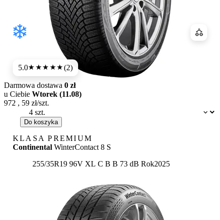
Porówn
5.0
(2)
★★★★★
Darmowa dostawa
0 zł
u Ciebie
Wtorek (11.08)
972
,
59
zł/szt.
Dostępność:
Do koszyka
KLASA PREMIUM
Continental
WinterContact 8 S
Etykieta:
255/35R19 96V XL
C
B
B 73 dB
Rok
2025