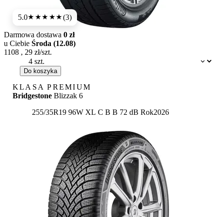
5.0
(3)
★★★★★
Darmowa dostawa
0 zł
u Ciebie
Środa (12.08)
1108
,
29
zł/szt.
Dostępność:
Do koszyka
KLASA PREMIUM
Bridgestone
Blizzak 6
Etykieta:
255/35R19 96W XL
C
B
B 72 dB
Rok
2026