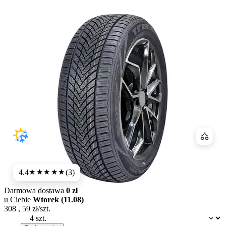
Porówn
4.4
(3)
★★★★
★
Darmowa dostawa
0 zł
u Ciebie
Wtorek (11.08)
308
,
59
zł/szt.
Dostępność: