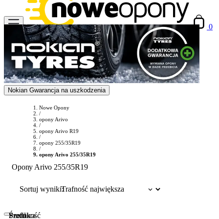
0
Nokian Gwarancja na uszkodzenia
Nowe Opony
/
opony Arivo
/
opony Arivo R19
/
opony 255/35R19
/
opony Arivo 255/35R19
Opony Arivo 255/35R19
Sortuj wyniki:
Szerokość
Profil
Średnica