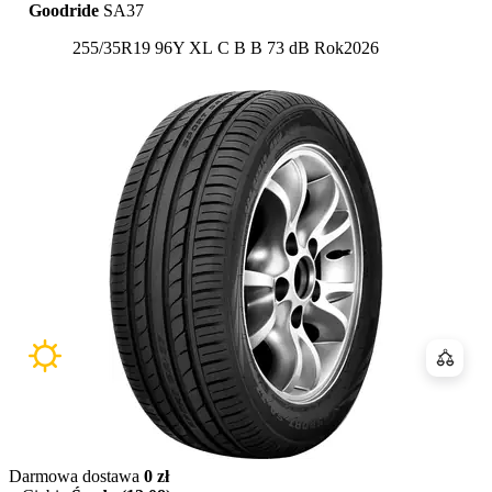
Goodride
SA37
Etykieta:
255/35R19 96Y XL
C
B
B 73 dB
Rok
2026
Porówn
Darmowa dostawa
0 zł