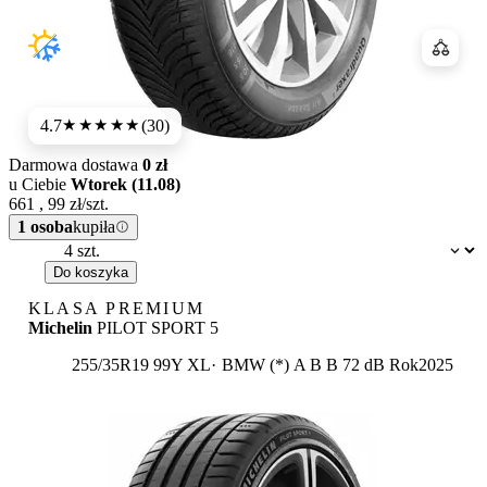
Porówn
4.7
(30)
★★★★★
Darmowa dostawa
0 zł
u Ciebie
Wtorek (11.08)
661
,
99
zł/szt.
1 osoba
kupiła
Dostępność:
Do koszyka
KLASA PREMIUM
Michelin
PILOT SPORT 5
Etykieta:
255/35R19 99Y XL
BMW (*)
A
B
B 72 dB
Rok
2025