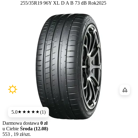
Etykieta:
255/35R19 96Y XL
D
A
B 73 dB
Rok
2025
Porówn
5.0
(1)
★★★★★
Darmowa dostawa
0 zł
u Ciebie
Środa (12.08)
553
,
19
zł/szt.