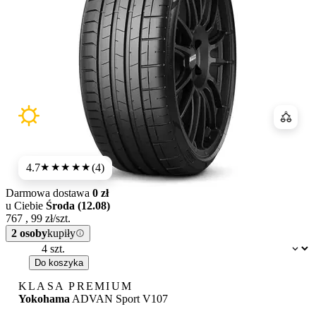
Porówn
4.7
(4)
★★★★★
Darmowa dostawa
0 zł
u Ciebie
Środa (12.08)
767
,
99
zł/szt.
2 osoby
kupiły
Dostępność:
Do koszyka
KLASA PREMIUM
Yokohama
ADVAN Sport V107