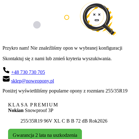
Przykro nam! Nie znaleźliśmy opon w wybranej konfiguracji
Skontaktuj się z nami lub zmień kryteria wyszukiwania.
+48 730 730 705
sklep@noweopony.pl
Poniżej wyświetliliśmy popularne opony z rozmiaru 255/35R19
KLASA PREMIUM
Nokian
Snowproof 3P
Etykieta:
255/35R19 96V XL
C
B
B 72 dB
Rok
2026
Gwarancja 2 lata na uszkodzenia