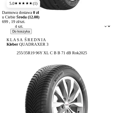
5.0
(1)
★★★★★
Darmowa dostawa
0 zł
u Ciebie
Środa (12.08)
699
,
19
zł/szt.
Dostępność:
Do koszyka
KLASA ŚREDNIA
Kleber
QUADRAXER 3
Etykieta:
255/35R19 96Y XL
C
B
B 71 dB
Rok
2025