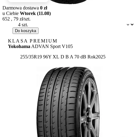
Darmowa dostawa
0 zł
u Ciebie
Wtorek (11.08)
652
,
79
zł/szt.
Dostępność:
Do koszyka
KLASA PREMIUM
Yokohama
ADVAN Sport V105
Etykieta:
255/35R19 96Y XL
D
B
A 70 dB
Rok
2025