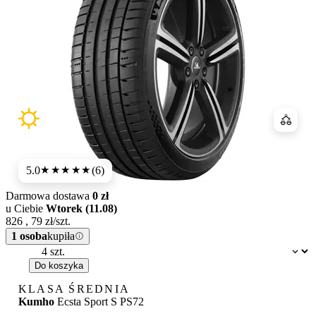
Porówn
5.0
(6)
★★★★★
Darmowa dostawa
0 zł
u Ciebie
Wtorek (11.08)
826
,
79
zł/szt.
1 osoba
kupiła
Dostępność:
Do koszyka
KLASA ŚREDNIA
Kumho
Ecsta Sport S PS72