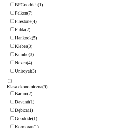
BFGoodrich
1
Falken
7
Firestone
4
Fulda
2
Hankook
5
Kleber
3
Kumho
3
Nexen
4
Uniroyal
3
Klasa ekonomiczna
9
Barum
2
Davanti
1
Dębica
1
Goodride
1
Kormoran
1