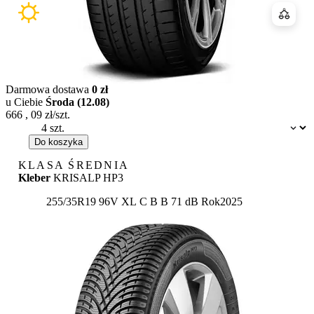
Porówn
Darmowa dostawa
0 zł
u Ciebie
Środa (12.08)
666
,
09
zł/szt.
Dostępność:
Do koszyka
KLASA ŚREDNIA
Kleber
KRISALP HP3
Etykieta:
255/35R19 96V XL
C
B
B 71 dB
Rok
2025