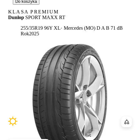
Do koszyka
KLASA PREMIUM
Dunlop
SPORT MAXX RT
Etykieta:
255/35R19 96Y XL
Mercedes (MO)
D
A
B 71 dB
Rok
2025
Porówn