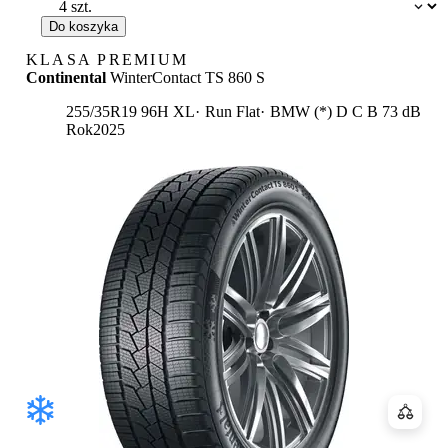
Dostępność:
Do koszyka
KLASA PREMIUM
Continental
WinterContact TS 860 S
Etykieta:
255/35R19 96H XL
Run Flat
BMW (*)
D
C
B 73 dB
Rok
2025
Porówn