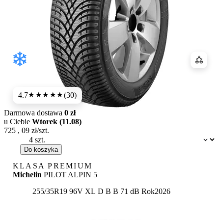
Porówn
4.7
(30)
★★★★★
Darmowa dostawa
0 zł
u Ciebie
Wtorek (11.08)
725
,
09
zł/szt.
Dostępność:
Do koszyka
KLASA PREMIUM
Michelin
PILOT ALPIN 5
Etykieta:
255/35R19 96V XL
D
B
B 71 dB
Rok
2026