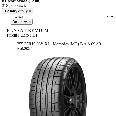
u Ciebie
Środa (12.08)
318
,
09
zł/szt.
3 osoby
kupiły
Dostępność:
Do koszyka
KLASA PREMIUM
Pirelli
P Zero PZ4
Etykieta:
255/35R19 96Y XL
Mercedes (MO)
B
A
A 69 dB
Rok
2025