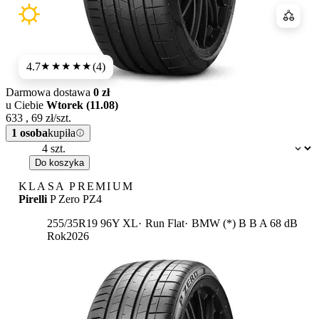
Porówn
4.7
(4)
★★★★★
Darmowa dostawa
0 zł
u Ciebie
Wtorek (11.08)
633
,
69
zł/szt.
1 osoba
kupiła
Dostępność:
Do koszyka
KLASA PREMIUM
Pirelli
P Zero PZ4
Etykieta:
255/35R19 96Y XL
Run Flat
BMW (*)
B
B
A 68 dB
Rok
2026