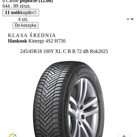
u Ciebie
pojutrze (12.08)
644
,
89
zł/szt.
11 osób
kupiło
Dostępność:
Do koszyka
KLASA ŚREDNIA
Hankook
Kinergy 4S2 H750
Etykieta:
245/45R18 100Y XL
C
B
B 72 dB
Rok
2025