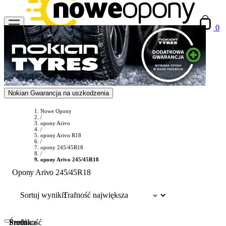
0
Nokian Gwarancja na uszkodzenia
Nowe Opony
/
opony Arivo
/
opony Arivo R18
/
opony 245/45R18
/
opony Arivo 245/45R18
Opony Arivo 245/45R18
Sortuj wyniki:
Szerokość
Profil
Średnica