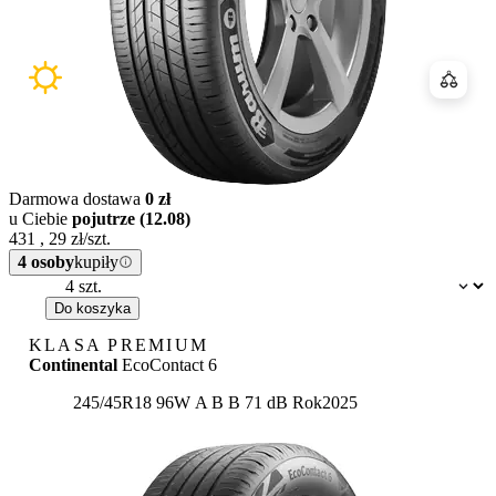
Porówn
Darmowa dostawa
0 zł
u Ciebie
pojutrze (12.08)
431
,
29
zł/szt.
4 osoby
kupiły
Dostępność:
Do koszyka
KLASA PREMIUM
Continental
EcoContact 6
Etykieta:
245/45R18 96W
A
B
B 71 dB
Rok
2025