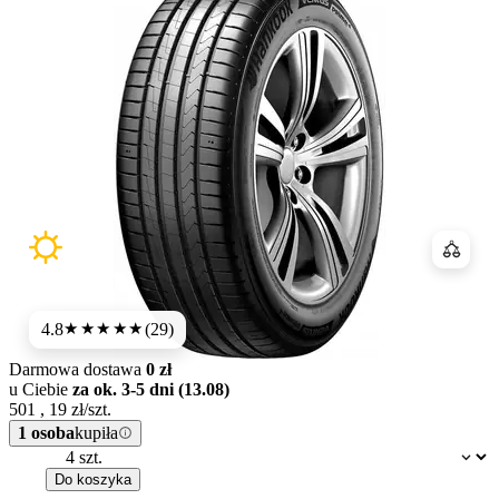
Porówn
4.8
(29)
★★★★★
Darmowa dostawa
0 zł
u Ciebie
za ok. 3-5 dni (13.08)
501
,
19
zł/szt.
1 osoba
kupiła
Dostępność:
Do koszyka