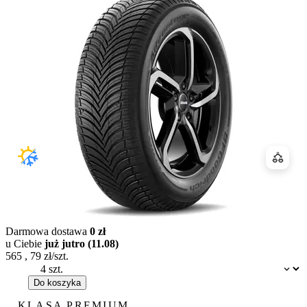
Porówn
Darmowa dostawa
0 zł
u Ciebie
już jutro (11.08)
565
,
79
zł/szt.
Dostępność:
Do koszyka
KLASA PREMIUM