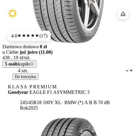
Porówn
4.6
(17)
★★★★★
Darmowa dostawa
0 zł
u Ciebie
już jutro (11.08)
438
,
19
zł/szt.
5 osób
kupiło
Dostępność:
Do koszyka
KLASA PREMIUM
Goodyear
EAGLE F1 ASYMMETRIC 3
Etykieta:
245/45R18 100Y XL
BMW (*)
A
B
B 70 dB
Rok
2025