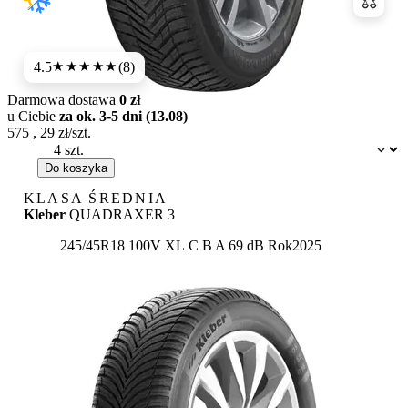
Porówn
4.5
(8)
★★★★
★
Darmowa dostawa
0 zł
u Ciebie
za ok. 3-5 dni (13.08)
575
,
29
zł/szt.
Dostępność:
Do koszyka
KLASA ŚREDNIA
Kleber
QUADRAXER 3
Etykieta:
245/45R18 100V XL
C
B
A 69 dB
Rok
2025