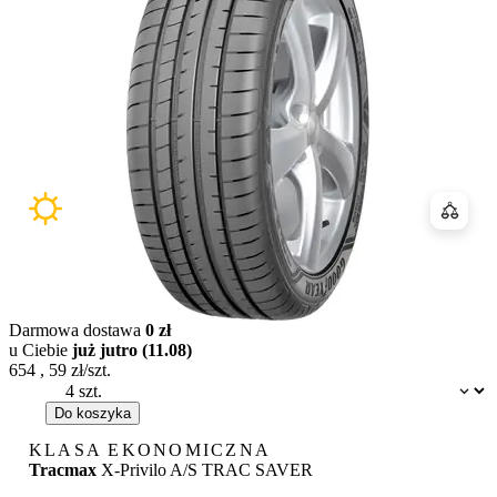
Porówn
Darmowa dostawa
0 zł
u Ciebie
już jutro (11.08)
654
,
59
zł/szt.
Dostępność:
Do koszyka
KLASA EKONOMICZNA
Tracmax
X-Privilo A/S TRAC SAVER