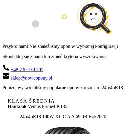
Przykro nam! Nie znaleźliśmy opon w wybranej konfiguracji
Skontaktuj się z nami lub zmień kryteria wyszukiwania.
+48 730 730 705
sklep@noweopony.pl
Poniżej wyświetliliśmy popularne opony z rozmiaru 245/45R18
KLASA ŚREDNIA
Hankook
Ventus Prime4 K135
Etykieta:
245/45R18 100W XL
C
A
A 69 dB
Rok
2026