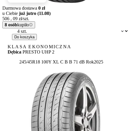
Darmowa dostawa
0 zł
u Ciebie
już jutro (11.08)
506
,
09
zł/szt.
8 osób
kupiło
Dostępność:
Do koszyka
KLASA EKONOMICZNA
Dębica
PRESTO UHP 2
Etykieta:
245/45R18 100Y XL
C
B
B 71 dB
Rok
2025