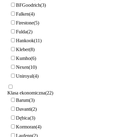
BFGoodrich
3
Falken
4
Firestone
5
Fulda
2
Hankook
11
Kleber
8
Kumho
6
Nexen
10
Uniroyal
4
Klasa ekonomiczna
22
Barum
3
Davanti
2
Dębica
3
Kormoran
4
Laufenn
2