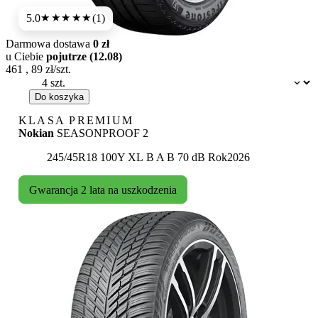
5.0
(1)
★★★★★
Darmowa dostawa
0 zł
u Ciebie
pojutrze (12.08)
461
,
89
zł/szt.
Dostępność:
Do koszyka
KLASA PREMIUM
Nokian
SEASONPROOF 2
Etykieta:
245/45R18 100Y XL
B
A
B 70 dB
Rok
2026
Gwarancja 2 lata na uszkodzenia