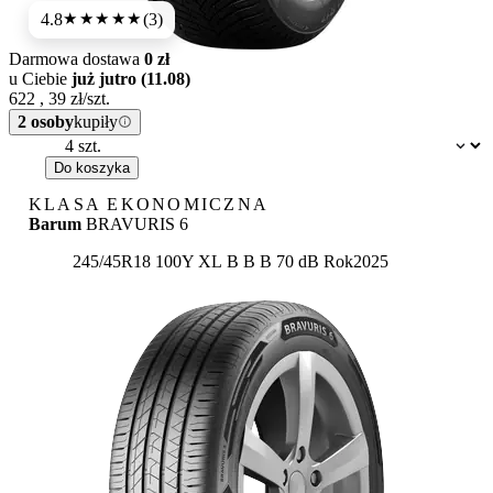
4.8
(3)
★★★★★
Darmowa dostawa
0 zł
u Ciebie
już jutro (11.08)
622
,
39
zł/szt.
2 osoby
kupiły
Dostępność:
Do koszyka
KLASA EKONOMICZNA
Barum
BRAVURIS 6
Etykieta:
245/45R18 100Y XL
B
B
B 70 dB
Rok
2025