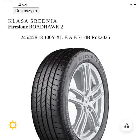
Dostępność:
Do koszyka
KLASA ŚREDNIA
Firestone
ROADHAWK 2
Etykieta:
245/45R18 100Y XL
B
A
B 71 dB
Rok
2025
Porówn