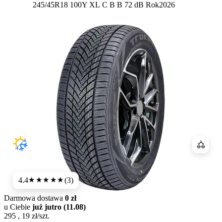
Etykieta:
245/45R18 100Y XL
C
B
B 72 dB
Rok
2026
Porówn
4.4
(3)
★★★★
★
Darmowa dostawa
0 zł
u Ciebie
już jutro (11.08)
295
,
19
zł/szt.