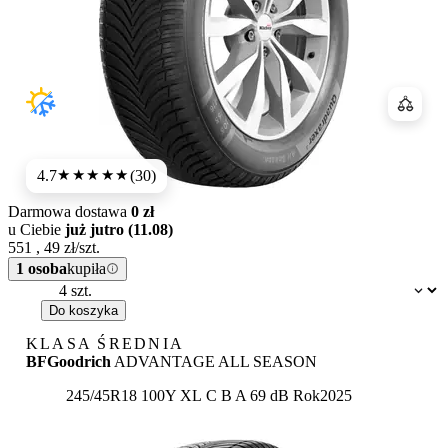
Porówn
4.7
(30)
★★★★★
Darmowa dostawa
0 zł
u Ciebie
już jutro (11.08)
551
,
49
zł/szt.
1 osoba
kupiła
Dostępność:
Do koszyka
KLASA ŚREDNIA
BFGoodrich
ADVANTAGE ALL SEASON
Etykieta:
245/45R18 100Y XL
C
B
A 69 dB
Rok
2025