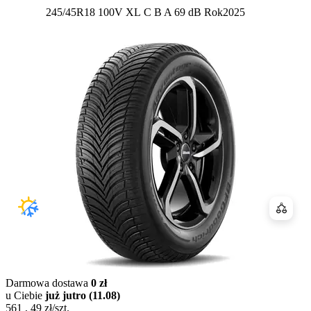
Etykieta:
245/45R18 100V XL
C
B
A 69 dB
Rok
2025
Porówn
Darmowa dostawa
0 zł
u Ciebie
już jutro (11.08)
561
,
49
zł/szt.