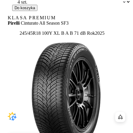
Dostępność:
Do koszyka
KLASA PREMIUM
Pirelli
Cinturato All Season SF3
Etykieta:
245/45R18 100Y XL
B
A
B 71 dB
Rok
2025
Porówn