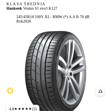
KLASA ŚREDNIA
Hankook
Ventus S1 evo3 K127
Etykieta:
245/45R18 100Y XL
BMW (*)
A
A
B 70 dB
Rok
2026
Porówn
4.8
(5)
★★★★★