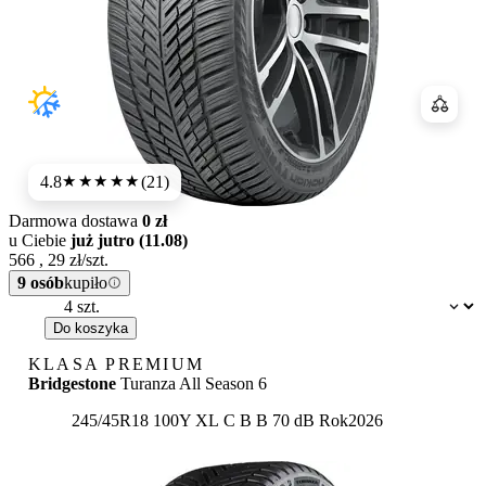
Porówn
4.8
(21)
★★★★★
Darmowa dostawa
0 zł
u Ciebie
już jutro (11.08)
566
,
29
zł/szt.
9 osób
kupiło
Dostępność:
Do koszyka
KLASA PREMIUM
Bridgestone
Turanza All Season 6
Etykieta:
245/45R18 100Y XL
C
B
B 70 dB
Rok
2026