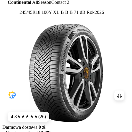
Continental
AllSeasonContact 2
Etykieta:
245/45R18 100Y XL
B
B
B 71 dB
Rok
2026
Porówn
4.8
(26)
★★★★★
Darmowa dostawa
0 zł