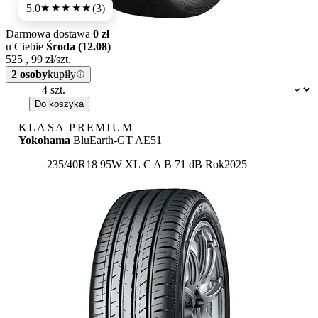
5.0
(3)
★★★★★
Darmowa dostawa
0 zł
u Ciebie
Środa (12.08)
525
,
99
zł/szt.
2 osoby
kupiły
Dostępność:
Do koszyka
KLASA PREMIUM
Yokohama
BluEarth-GT AE51
Etykieta:
235/40R18 95W XL
C
A
B 71 dB
Rok
2025