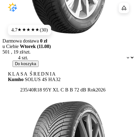
Porówn
4.7
(30)
★★★★★
Darmowa dostawa
0 zł
u Ciebie
Wtorek (11.08)
501
,
19
zł/szt.
Dostępność:
Do koszyka
KLASA ŚREDNIA
Kumho
SOLUS 4S HA32
Etykieta:
235/40R18 95Y XL
C
B
B 72 dB
Rok
2026