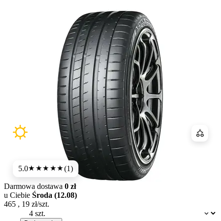
Porówn
5.0
(1)
★★★★★
Darmowa dostawa
0 zł
u Ciebie
Środa (12.08)
465
,
19
zł/szt.
Dostępność: