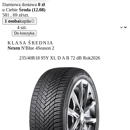
Darmowa dostawa
0 zł
u Ciebie
Środa (12.08)
581
,
69
zł/szt.
1 osoba
kupiła
Dostępność:
Do koszyka
KLASA ŚREDNIA
Nexen
N'Blue 4Season 2
Etykieta:
235/40R18 95Y XL
D
A
B 72 dB
Rok
2026