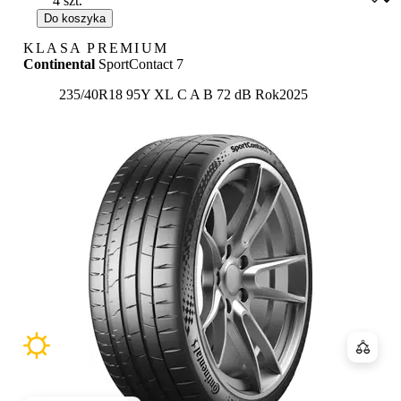
Do koszyka
KLASA PREMIUM
Continental
SportContact 7
Etykieta:
235/40R18 95Y XL
C
A
B 72 dB
Rok
2025
Porówn