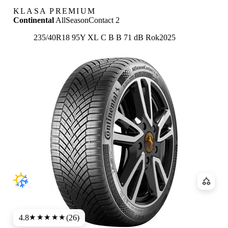
KLASA PREMIUM
Continental
AllSeasonContact 2
Etykieta:
235/40R18 95Y XL
C
B
B 71 dB
Rok
2025
Porówn
4.8
(26)
★★★★★