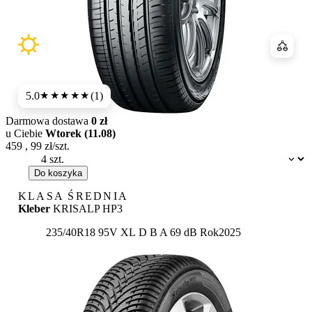
Porówn
5.0
(1)
★★★★★
Darmowa dostawa
0 zł
u Ciebie
Wtorek (11.08)
459
,
99
zł/szt.
Dostępność:
Do koszyka
KLASA ŚREDNIA
Kleber
KRISALP HP3
Etykieta:
235/40R18 95V XL
D
B
A 69 dB
Rok
2025