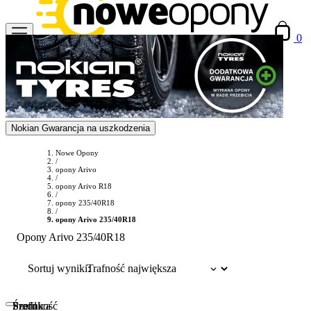
0
Nokian Gwarancja na uszkodzenia
Nowe Opony
/
opony Arivo
/
opony Arivo R18
/
opony 235/40R18
/
opony Arivo 235/40R18
Opony Arivo 235/40R18
Sortuj wyniki:
Szerokość
Profil
Średnica