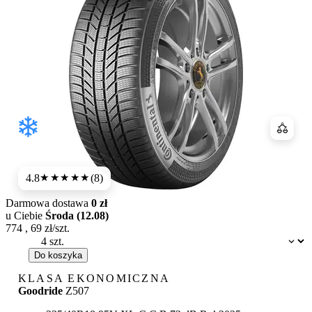
Porówn
4.8
(8)
★★★★★
Darmowa dostawa
0 zł
u Ciebie
Środa (12.08)
774
,
69
zł/szt.
Dostępność:
Do koszyka
KLASA EKONOMICZNA
Goodride
Z507