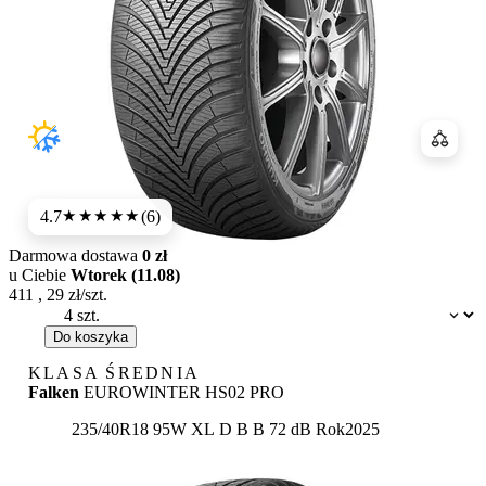
Porówn
4.7
(6)
★★★★★
Darmowa dostawa
0 zł
u Ciebie
Wtorek (11.08)
411
,
29
zł/szt.
Dostępność:
Do koszyka
KLASA ŚREDNIA
Falken
EUROWINTER HS02 PRO
Etykieta:
235/40R18 95W XL
D
B
B 72 dB
Rok
2025