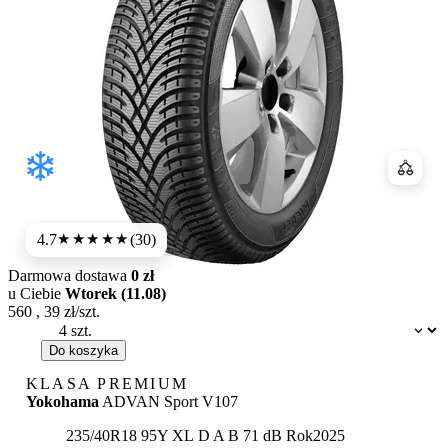
Porówn
4.7
(30)
★★★★★
Darmowa dostawa
0 zł
u Ciebie
Wtorek (11.08)
560
,
39
zł/szt.
Dostępność:
Do koszyka
KLASA PREMIUM
Yokohama
ADVAN Sport V107
Etykieta:
235/40R18 95Y XL
D
A
B 71 dB
Rok
2025