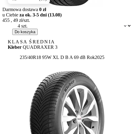
Darmowa dostawa
0 zł
u Ciebie
za ok. 3-5 dni (13.08)
455
,
49
zł/szt.
Dostępność:
Do koszyka
KLASA ŚREDNIA
Kleber
QUADRAXER 3
Etykieta:
235/40R18 95W XL
D
B
A 69 dB
Rok
2025