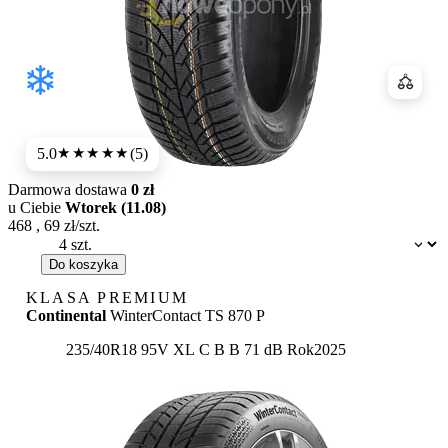
Porówn
5.0
(5)
★★★★★
Darmowa dostawa
0 zł
u Ciebie
Wtorek (11.08)
468
,
69
zł/szt.
Dostępność:
Do koszyka
KLASA PREMIUM
Continental
WinterContact TS 870 P
Etykieta:
235/40R18 95V XL
C
B
B 71 dB
Rok
2025