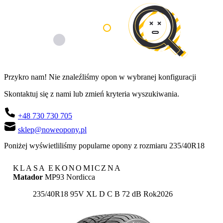
Przykro nam! Nie znaleźliśmy opon w wybranej konfiguracji
Skontaktuj się z nami lub zmień kryteria wyszukiwania.
+48 730 730 705
sklep@noweopony.pl
Poniżej wyświetliliśmy popularne opony z rozmiaru 235/40R18
KLASA EKONOMICZNA
Matador
MP93 Nordicca
Etykieta:
235/40R18 95V XL
D
C
B 72 dB
Rok
2026