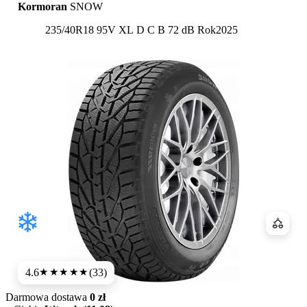
Kormoran
SNOW
Etykieta:
235/40R18 95V XL
D
C
B 72 dB
Rok
2025
Porówn
4.6
(33)
★★★★★
Darmowa dostawa
0 zł