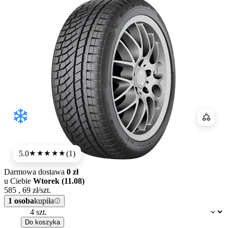
Porówn
5.0
(1)
★★★★★
Darmowa dostawa
0 zł
u Ciebie
Wtorek (11.08)
585
,
69
zł/szt.
1 osoba
kupiła
Dostępność:
Do koszyka