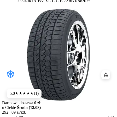
Etykieta:
235/40R18 95V XL
C
C
B 72 dB
Rok
2025
Porówn
5.0
(1)
★★★★★
Darmowa dostawa
0 zł
u Ciebie
Środa (12.08)
292
,
09
zł/szt.
Dostępność: