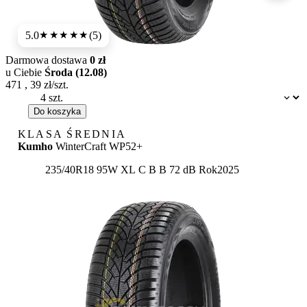
5.0
(5)
★★★★★
Darmowa dostawa
0 zł
u Ciebie
Środa (12.08)
471
,
39
zł/szt.
Dostępność:
Do koszyka
KLASA ŚREDNIA
Kumho
WinterCraft WP52+
Etykieta:
235/40R18 95W XL
C
B
B 72 dB
Rok
2025