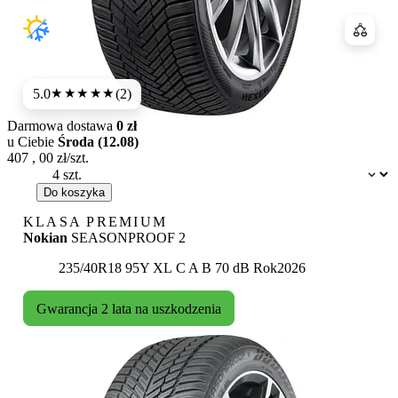
Porówn
5.0
(2)
★★★★★
Darmowa dostawa
0 zł
u Ciebie
Środa (12.08)
407
,
00
zł/szt.
Dostępność:
Do koszyka
KLASA PREMIUM
Nokian
SEASONPROOF 2
Etykieta:
235/40R18 95Y XL
C
A
B 70 dB
Rok
2026
Gwarancja 2 lata na uszkodzenia