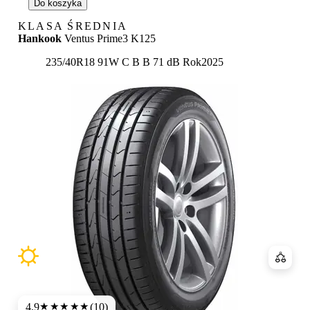
Do koszyka
KLASA ŚREDNIA
Hankook
Ventus Prime3 K125
Etykieta:
235/40R18 91W
C
B
B 71 dB
Rok
2025
Porówn
4.9
(10)
★★★★★