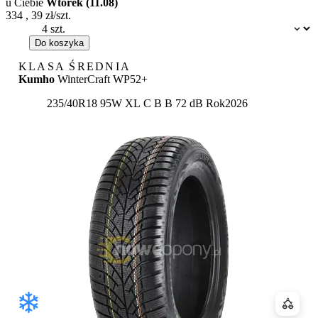
u Ciebie
Wtorek (11.08)
334
,
39
zł/szt.
Dostępność:
Do koszyka
KLASA ŚREDNIA
Kumho
WinterCraft WP52+
Etykieta:
235/40R18 95W XL
C
B
B 72 dB
Rok
2026
Porówn