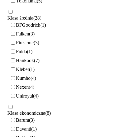
Yokohama
5
Klasa średnia
28
BFGoodrich
1
Falken
3
Firestone
3
Fulda
1
Hankook
7
Kleber
1
Kumho
4
Nexen
4
Uniroyal
4
Klasa ekonomiczna
8
Barum
3
Davanti
1