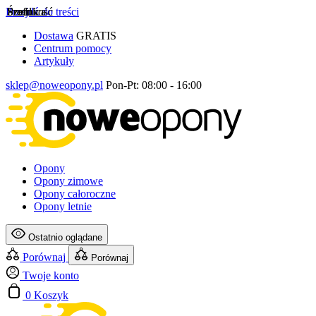
Przejdź do treści
Szerokość
Profil
Średnica
Dostawa
GRATIS
Centrum pomocy
Artykuły
sklep@noweopony.pl
Pon-Pt: 08:00 - 16:00
Opony
Opony zimowe
Opony całoroczne
Opony letnie
Ostatnio oglądane
Porównaj
Porównaj
Twoje konto
0
Koszyk