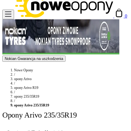
0
Nokian Gwarancja na uszkodzenia
Nowe Opony
/
opony Arivo
/
opony Arivo R19
/
opony 235/35R19
/
opony Arivo 235/35R19
Opony Arivo 235/35R19