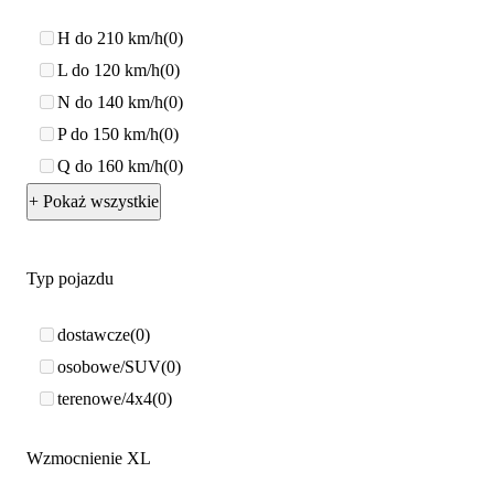
H do 210 km/h
0
L do 120 km/h
0
N do 140 km/h
0
P do 150 km/h
0
Q do 160 km/h
0
+ Pokaż wszystkie
Typ pojazdu
dostawcze
0
osobowe/SUV
0
terenowe/4x4
0
Wzmocnienie XL