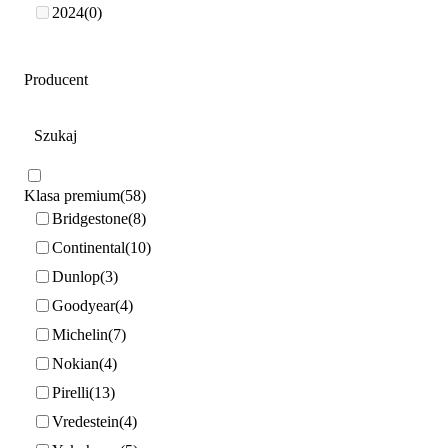
2024
0
Producent
Klasa premium
58
Bridgestone
8
Continental
10
Dunlop
3
Goodyear
4
Michelin
7
Nokian
4
Pirelli
13
Vredestein
4