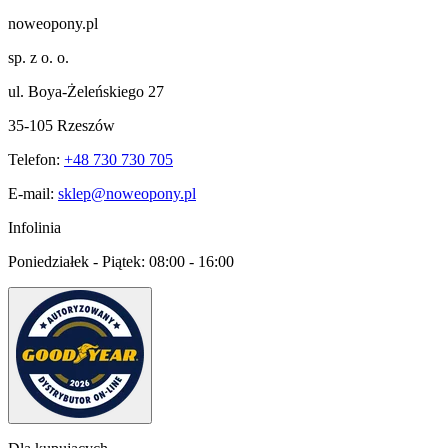
noweopony.pl
sp. z o. o.
ul. Boya-Żeleńskiego 27
35-105 Rzeszów
Telefon:
+48 730 730 705
E-mail:
sklep@noweopony.pl
Infolinia
Poniedziałek - Piątek:
08:00 - 16:00