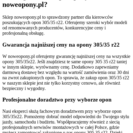
noweopony.pl?
Sklep noweopony.pl to sprawdzony partner dla kierowców
poszukujących opon 305/35 r22. Oferujemy szeroki wybór modeli
od renomowanych producentów, konkurencyjne ceny i
profesjonalną obsługę.
Gwarancja najniższej ceny na opony 305/35 r22
W noweopony.pl oferujemy gwarancję najniższej ceny na wszystkie
opony 305/35r22. Jeśli znajdziesz te same opony 305 35 r22 taniej
w innym sklepie, wyrównamy cenę. Dodatkowo zapewniamy
darmową dostawę bez względu na wartość zamówienia oraz 30 dni
na zwrot zakupionych opon. To sprawia, że zakup opon 305/35 r22
w naszym sklepie jest nie tylko korzystny cenowo, ale również
bezpieczny i wygodny.
Profesjonalne doradztwo przy wyborze opon
Nasi eksperci służą fachowym doradztwem przy wyborze opon
305/35r22. Pomożemy dobrać model odpowiedni do Twojego stylu
jazdy, samochodu i budżetu. Współpracujemy również z siecią
profesjonalnych serwisów montażowych w całej Polsce, gdzie
możesz zamontować zakupione u nas opony 305 35 r22. Dzięki