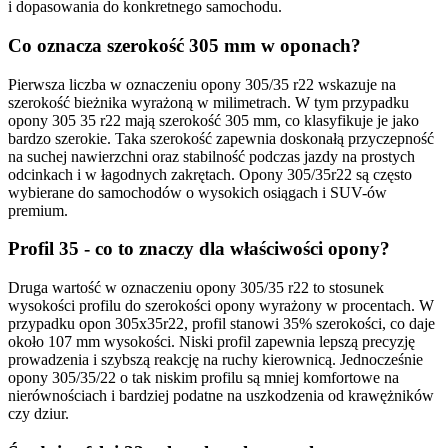
i dopasowania do konkretnego samochodu.
Co oznacza szerokość 305 mm w oponach?
Pierwsza liczba w oznaczeniu opony 305/35 r22 wskazuje na
szerokość bieżnika wyrażoną w milimetrach. W tym przypadku
opony 305 35 r22 mają szerokość 305 mm, co klasyfikuje je jako
bardzo szerokie. Taka szerokość zapewnia doskonałą przyczepność
na suchej nawierzchni oraz stabilność podczas jazdy na prostych
odcinkach i w łagodnych zakrętach. Opony 305/35r22 są często
wybierane do samochodów o wysokich osiągach i SUV-ów
premium.
Profil 35 - co to znaczy dla właściwości opony?
Druga wartość w oznaczeniu opony 305/35 r22 to stosunek
wysokości profilu do szerokości opony wyrażony w procentach. W
przypadku opon 305x35r22, profil stanowi 35% szerokości, co daje
około 107 mm wysokości. Niski profil zapewnia lepszą precyzję
prowadzenia i szybszą reakcję na ruchy kierownicą. Jednocześnie
opony 305/35/22 o tak niskim profilu są mniej komfortowe na
nierównościach i bardziej podatne na uszkodzenia od krawężników
czy dziur.