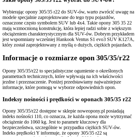
Wybierając opony 305/35 r22 do SUV-ów, warto zwrócić uwagę na
modele specjalnie zaprojektowane do tego typu pojazdów,
oznaczone często symbolem SUV lub 4x4. Takie opony 305 35 22
mają wzmocnioną konstrukcję, która lepiej radzi sobie z większym
obciążeniem charakterystycznym dla SUV-ów. Dobrym przykładem
jest wspomniany wcześniej Hankook Ventus S1 evo3 SUV K127A,
który został zaprojektowany z myślą o dużych, ciężkich pojazdach.
Informacje o rozmiarze opon 305/35/r22
Opony 305/35/r22 to specjalistyczne ogumienie o określonych
parametrach technicznych, które wpływają na ich właściwości
jezdne i przeznaczenie. Poniżej przedstawiamy najważniejsze
informacje, które pomogą w wyborze odpowiednich opon.
Indeksy nośności i prędkości w oponach 305/35 r22
Opony 305/35/r22 dostępne w sklepie noweopony.pl posiadają
indeks nośności 110, co oznacza, że każda opona może wytrzymać
obciążenie do 1060 kg. Jest to parametr kluczowy dla
bezpieczeństwa, szczególnie w przypadku ciężkich SUV-ów.
Indeks prędkości Y informuje, że opony 305/35 r22 są