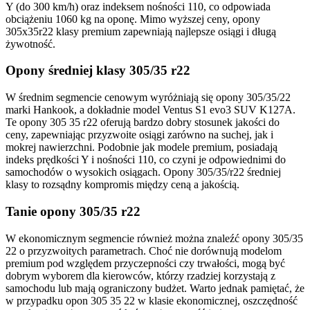
Y (do 300 km/h) oraz indeksem nośności 110, co odpowiada
obciążeniu 1060 kg na oponę. Mimo wyższej ceny, opony
305x35r22 klasy premium zapewniają najlepsze osiągi i długą
żywotność.
Opony średniej klasy 305/35 r22
W średnim segmencie cenowym wyróżniają się opony 305/35/22
marki Hankook, a dokładnie model Ventus S1 evo3 SUV K127A.
Te opony 305 35 r22 oferują bardzo dobry stosunek jakości do
ceny, zapewniając przyzwoite osiągi zarówno na suchej, jak i
mokrej nawierzchni. Podobnie jak modele premium, posiadają
indeks prędkości Y i nośności 110, co czyni je odpowiednimi do
samochodów o wysokich osiągach. Opony 305/35/r22 średniej
klasy to rozsądny kompromis między ceną a jakością.
Tanie opony 305/35 r22
W ekonomicznym segmencie również można znaleźć opony 305/35
22 o przyzwoitych parametrach. Choć nie dorównują modelom
premium pod względem przyczepności czy trwałości, mogą być
dobrym wyborem dla kierowców, którzy rzadziej korzystają z
samochodu lub mają ograniczony budżet. Warto jednak pamiętać, że
w przypadku opon 305 35 22 w klasie ekonomicznej, oszczędność