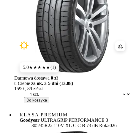
Porówn
5.0
(1)
★★★★★
Darmowa dostawa
0 zł
u Ciebie
za ok. 3-5 dni (13.08)
1590
,
89
zł/szt.
Dostępność:
Do koszyka
KLASA PREMIUM
Goodyear
ULTRAGRIP PERFORMANCE 3
Etykieta:
305/35R22 110V XL
C
C
B 73 dB
Rok
2026