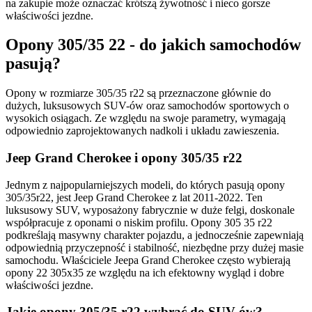
na zakupie może oznaczać krótszą żywotność i nieco gorsze
właściwości jezdne.
Opony 305/35 22 - do jakich samochodów
pasują?
Opony w rozmiarze 305/35 r22 są przeznaczone głównie do
dużych, luksusowych SUV-ów oraz samochodów sportowych o
wysokich osiągach. Ze względu na swoje parametry, wymagają
odpowiednio zaprojektowanych nadkoli i układu zawieszenia.
Jeep Grand Cherokee i opony 305/35 r22
Jednym z najpopularniejszych modeli, do których pasują opony
305/35r22, jest Jeep Grand Cherokee z lat 2011-2022. Ten
luksusowy SUV, wyposażony fabrycznie w duże felgi, doskonale
współpracuje z oponami o niskim profilu. Opony 305 35 r22
podkreślają masywny charakter pojazdu, a jednocześnie zapewniają
odpowiednią przyczepność i stabilność, niezbędne przy dużej masie
samochodu. Właściciele Jeepa Grand Cherokee często wybierają
opony 22 305x35 ze względu na ich efektowny wygląd i dobre
właściwości jezdne.
Jakie opony 305/35 r22 wybrać do SUV-ów?