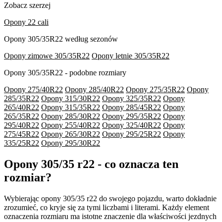
Zobacz szerzej
Opony 22 cali
Opony 305/35R22 według sezonów
Opony zimowe 305/35R22
Opony letnie 305/35R22
Opony 305/35R22 - podobne rozmiary
Opony 275/40R22
Opony 285/40R22
Opony 275/35R22
Opony
285/35R22
Opony 315/30R22
Opony 325/35R22
Opony
265/40R22
Opony 315/35R22
Opony 285/45R22
Opony
265/35R22
Opony 285/30R22
Opony 295/35R22
Opony
295/40R22
Opony 255/40R22
Opony 325/40R22
Opony
275/45R22
Opony 265/30R22
Opony 295/25R22
Opony
335/25R22
Opony 295/30R22
Opony 305/35 r22 - co oznacza ten
rozmiar?
Wybierając opony 305/35 r22 do swojego pojazdu, warto dokładnie
zrozumieć, co kryje się za tymi liczbami i literami. Każdy element
oznaczenia rozmiaru ma istotne znaczenie dla właściwości jezdnych