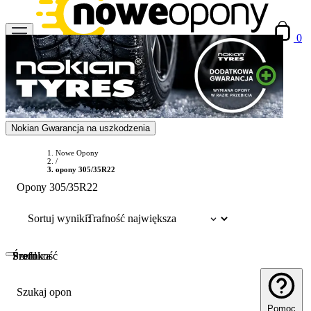
0
Nokian Gwarancja na uszkodzenia
Nowe Opony
/
opony 305/35R22
Opony 305/35R22
Sortuj wyniki:
Szerokość
Profil
Średnica
Szukaj opon
Pomoc