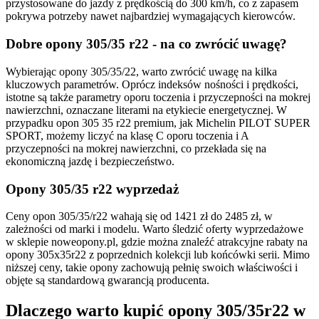
przystosowane do jazdy z prędkością do 300 km/h, co z zapasem
pokrywa potrzeby nawet najbardziej wymagających kierowców.
Dobre opony 305/35 r22 - na co zwrócić uwagę?
Wybierając opony 305/35/22, warto zwrócić uwagę na kilka
kluczowych parametrów. Oprócz indeksów nośności i prędkości,
istotne są także parametry oporu toczenia i przyczepności na mokrej
nawierzchni, oznaczane literami na etykiecie energetycznej. W
przypadku opon 305 35 r22 premium, jak Michelin PILOT SUPER
SPORT, możemy liczyć na klasę C oporu toczenia i A
przyczepności na mokrej nawierzchni, co przekłada się na
ekonomiczną jazdę i bezpieczeństwo.
Opony 305/35 r22 wyprzedaż
Ceny opon 305/35/r22 wahają się od 1421 zł do 2485 zł, w
zależności od marki i modelu. Warto śledzić oferty wyprzedażowe
w sklepie noweopony.pl, gdzie można znaleźć atrakcyjne rabaty na
opony 305x35r22 z poprzednich kolekcji lub końcówki serii. Mimo
niższej ceny, takie opony zachowują pełnię swoich właściwości i
objęte są standardową gwarancją producenta.
Dlaczego warto kupić opony 305/35r22 w