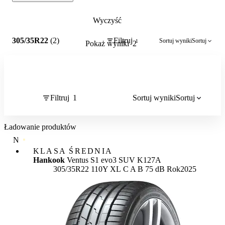
Wyczyść
1
305/35R22
(2)
Filtruj
Sortuj wyniki
Sortuj
1
Pokaż wyniki
2
Filtruj
1
Sortuj wyniki
Sortuj
Ładowanie produktów
NAJWYŻSZA JAKOŚĆ
KLASA ŚREDNIA
Hankook
Ventus S1 evo3 SUV K127A
Etykieta:
305/35R22 110Y XL
C
A
B 75 dB
Rok
2025