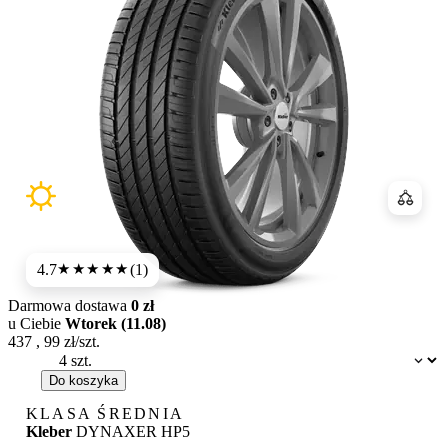
Porówn
4.7
(1)
★★★★★
Darmowa dostawa
0 zł
u Ciebie
Wtorek (11.08)
437
,
99
zł/szt.
Dostępność:
Do koszyka
KLASA ŚREDNIA
Kleber
DYNAXER HP5