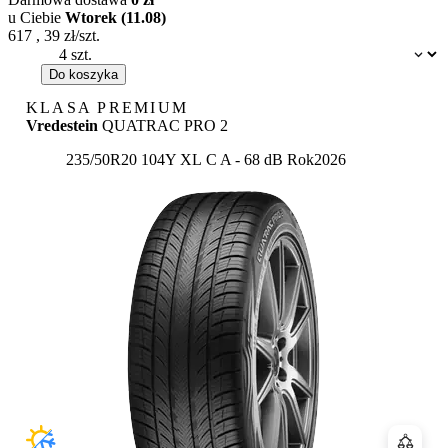
u Ciebie
Wtorek (11.08)
617
,
39
zł/szt.
Dostępność:
Do koszyka
KLASA PREMIUM
Vredestein
QUATRAC PRO 2
Etykieta:
235/50R20 104Y XL
C
A
- 68 dB
Rok
2026