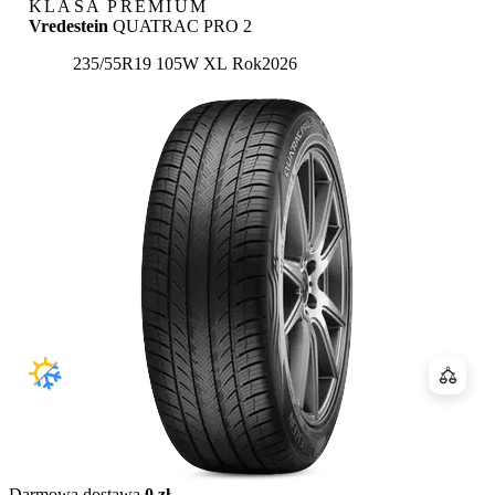
KLASA PREMIUM
Vredestein
QUATRAC PRO 2
235/55R19 105W XL
Rok
2026
Porówn
Darmowa dostawa
0 zł