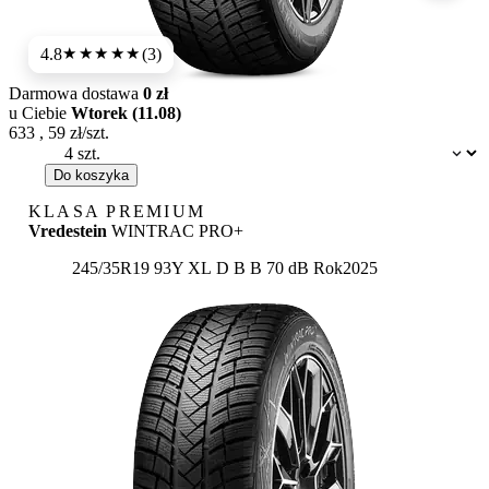
4.8
(3)
★★★★★
Darmowa dostawa
0 zł
u Ciebie
Wtorek (11.08)
633
,
59
zł/szt.
Dostępność:
Do koszyka
KLASA PREMIUM
Vredestein
WINTRAC PRO+
Etykieta:
245/35R19 93Y XL
D
B
B 70 dB
Rok
2025