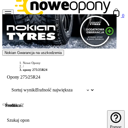
0
Nokian Gwarancja na uszkodzenia
Nowe Opony
/
opony 275/25R24
Opony 275/25R24
Sortuj wyniki:
Szerokość
Profil
Średnica
Szukaj opon
Pomoc