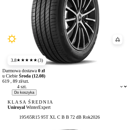
Porówn
3.8
(3)
★★★★
★
Darmowa dostawa
0 zł
u Ciebie
Środa (12.08)
619
,
89
zł/szt.
Dostępność:
Do koszyka
KLASA ŚREDNIA
Uniroyal
WinterExpert
Etykieta:
195/65R15 95T XL
C
B
B 72 dB
Rok
2026