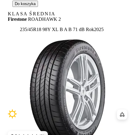
Do koszyka
KLASA ŚREDNIA
Firestone
ROADHAWK 2
Etykieta:
235/45R18 98Y XL
B
A
B 71 dB
Rok
2025
Porówn