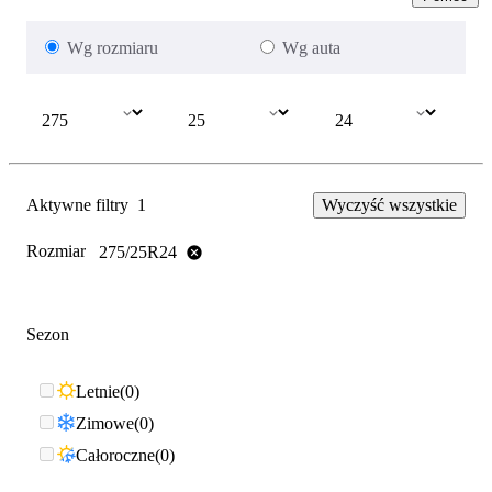
Wg rozmiaru
Wg auta
Aktywne filtry
1
Wyczyść wszystkie
Rozmiar
275/25R24
Sezon
Letnie
0
Zimowe
0
Całoroczne
0