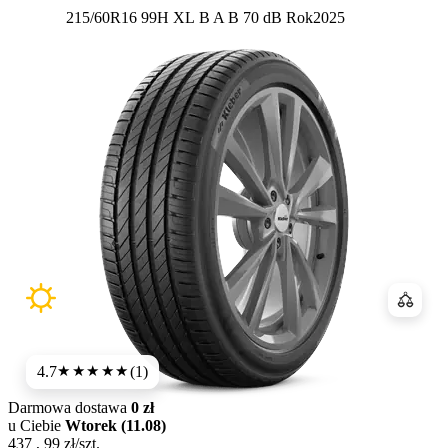
Etykieta:
215/60R16 99H XL
B
A
B 70 dB
Rok
2025
Porówn
4.7
(1)
★★★★★
Darmowa dostawa
0 zł
u Ciebie
Wtorek (11.08)
437
,
99
zł/szt.