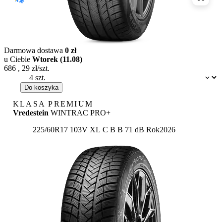
Porówn
Darmowa dostawa
0 zł
u Ciebie
Wtorek (11.08)
686
,
29
zł/szt.
Dostępność:
Do koszyka
KLASA PREMIUM
Vredestein
WINTRAC PRO+
Etykieta:
225/60R17 103V XL
C
B
B 71 dB
Rok
2026