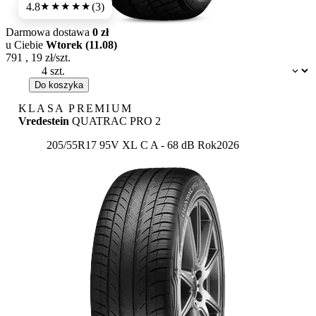
4.8
(3)
★★★★★
Darmowa dostawa
0 zł
u Ciebie
Wtorek (11.08)
791
,
19
zł/szt.
Dostępność:
Do koszyka
KLASA PREMIUM
Vredestein
QUATRAC PRO 2
Etykieta:
205/55R17 95V XL
C
A
- 68 dB
Rok
2026