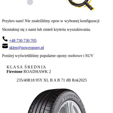
Przykro nam! Nie znaleźliśmy opon w wybranej konfiguracji
Skontaktuj się z nami lub zmień kryteria wyszukiwania.
+48 730 730 705
sklep@noweopony.pl
Poniżej wyświetliliśmy popularne opony osobowe i SUV
KLASA ŚREDNIA
Firestone
ROADHAWK 2
Etykieta:
235/40R18 95Y XL
B
A
B 71 dB
Rok
2025