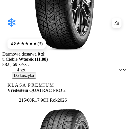
Porówn
4.8
(3)
★★★★★
Darmowa dostawa
0 zł
u Ciebie
Wtorek (11.08)
882
,
69
zł/szt.
Dostępność:
Do koszyka
KLASA PREMIUM
Vredestein
QUATRAC PRO 2
215/60R17 96H
Rok
2026