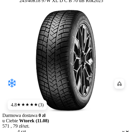
Etykieta:
245/40R18 97W XL
D
C
B 70 dB
Rok
2025
Porówn
4.8
(3)
★★★★★
Darmowa dostawa
0 zł
u Ciebie
Wtorek (11.08)
571
,
79
zł/szt.
Dostępność: