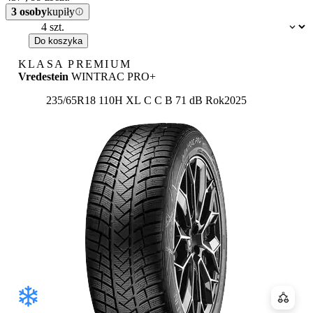
3 osoby
kupiły
Dostępność:
Do koszyka
KLASA PREMIUM
Vredestein
WINTRAC PRO+
Etykieta:
235/65R18 110H XL
C
C
B 71 dB
Rok
2025
Porówn