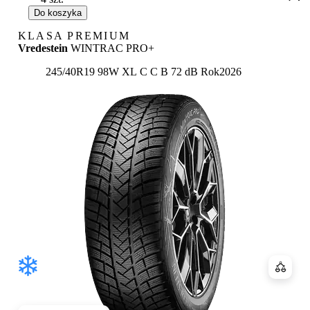
Do koszyka
KLASA PREMIUM
Vredestein
WINTRAC PRO+
Etykieta:
245/40R19 98W XL
C
C
B 72 dB
Rok
2026
Porówn