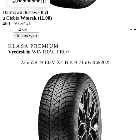
5.0
(1)
★★★★★
Darmowa dostawa
0 zł
u Ciebie
Wtorek (11.08)
469
,
59
zł/szt.
Dostępność:
Do koszyka
KLASA PREMIUM
Vredestein
WINTRAC PRO+
Etykieta:
225/55R19 103V XL
B
B
B 71 dB
Rok
2025