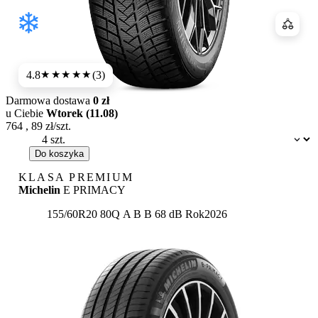
Porówn
4.8
(3)
★★★★★
Darmowa dostawa
0 zł
u Ciebie
Wtorek (11.08)
764
,
89
zł/szt.
Dostępność:
Do koszyka
KLASA PREMIUM
Michelin
E PRIMACY
Etykieta:
155/60R20 80Q
A
B
B 68 dB
Rok
2026