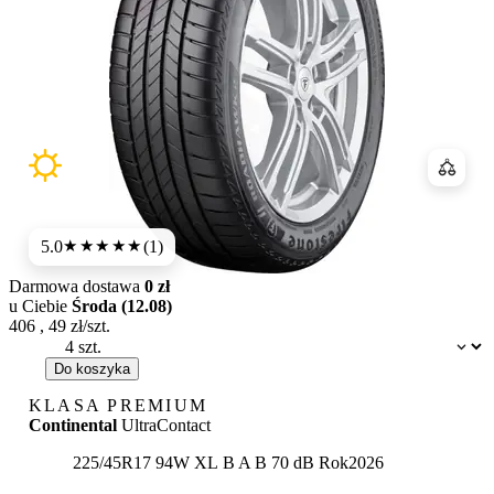
Porówn
5.0
(1)
★★★★★
Darmowa dostawa
0 zł
u Ciebie
Środa (12.08)
406
,
49
zł/szt.
Dostępność:
Do koszyka
KLASA PREMIUM
Continental
UltraContact
Etykieta:
225/45R17 94W XL
B
A
B 70 dB
Rok
2026