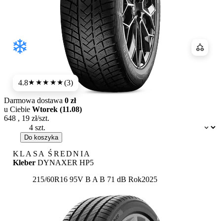
Porówn
4.8
(3)
★★★★★
Darmowa dostawa
0 zł
u Ciebie
Wtorek (11.08)
648
,
19
zł/szt.
Dostępność:
Do koszyka
KLASA ŚREDNIA
Kleber
DYNAXER HP5
Etykieta:
215/60R16 95V
B
A
B 71 dB
Rok
2025