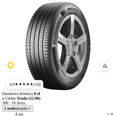
Porówn
4.9
(14)
★★★★★
Darmowa dostawa
0 zł
u Ciebie
Środa (12.08)
399
,
19
zł/szt.
2 osoby
kupiły
Dostępność: