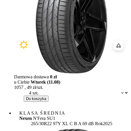
Porówn
Darmowa dostawa
0 zł
u Ciebie
Wtorek (11.08)
1057
,
49
zł/szt.
Dostępność:
Do koszyka
KLASA ŚREDNIA
Nexen
N'Fera SU1
Etykieta:
265/30R22 97Y XL
C
B
A 69 dB
Rok
2025