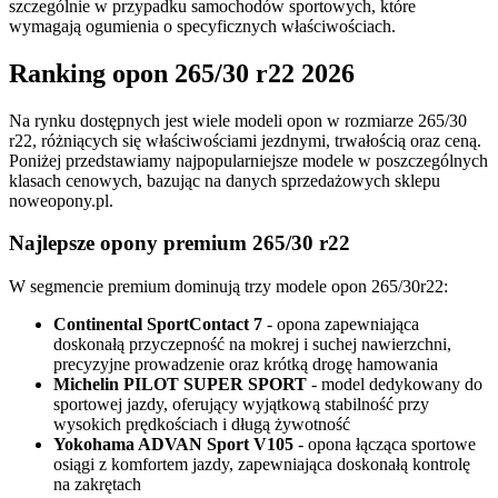
szczególnie w przypadku samochodów sportowych, które
wymagają ogumienia o specyficznych właściwościach.
Ranking opon 265/30 r22 2026
Na rynku dostępnych jest wiele modeli opon w rozmiarze 265/30
r22, różniących się właściwościami jezdnymi, trwałością oraz ceną.
Poniżej przedstawiamy najpopularniejsze modele w poszczególnych
klasach cenowych, bazując na danych sprzedażowych sklepu
noweopony.pl.
Najlepsze opony premium 265/30 r22
W segmencie premium dominują trzy modele opon 265/30r22:
Continental SportContact 7
- opona zapewniająca
doskonałą przyczepność na mokrej i suchej nawierzchni,
precyzyjne prowadzenie oraz krótką drogę hamowania
Michelin PILOT SUPER SPORT
- model dedykowany do
sportowej jazdy, oferujący wyjątkową stabilność przy
wysokich prędkościach i długą żywotność
Yokohama ADVAN Sport V105
- opona łącząca sportowe
osiągi z komfortem jazdy, zapewniająca doskonałą kontrolę
na zakrętach