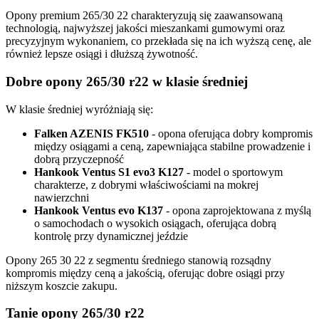
Opony premium 265/30 22 charakteryzują się zaawansowaną
technologią, najwyższej jakości mieszankami gumowymi oraz
precyzyjnym wykonaniem, co przekłada się na ich wyższą cenę, ale
również lepsze osiągi i dłuższą żywotność.
Dobre opony 265/30 r22 w klasie średniej
W klasie średniej wyróżniają się:
Falken AZENIS FK510
- opona oferująca dobry kompromis
między osiągami a ceną, zapewniająca stabilne prowadzenie i
dobrą przyczepność
Hankook Ventus S1 evo3 K127
- model o sportowym
charakterze, z dobrymi właściwościami na mokrej
nawierzchni
Hankook Ventus evo K137
- opona zaprojektowana z myślą
o samochodach o wysokich osiągach, oferująca dobrą
kontrolę przy dynamicznej jeździe
Opony 265 30 22 z segmentu średniego stanowią rozsądny
kompromis między ceną a jakością, oferując dobre osiągi przy
niższym koszcie zakupu.
Tanie opony 265/30 r22