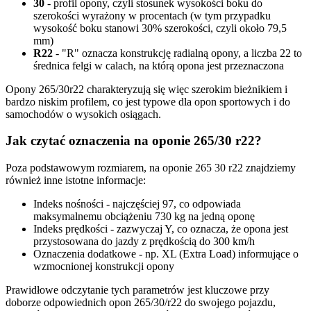
30
- profil opony, czyli stosunek wysokości boku do
szerokości wyrażony w procentach (w tym przypadku
wysokość boku stanowi 30% szerokości, czyli około 79,5
mm)
R22
- "R" oznacza konstrukcję radialną opony, a liczba 22 to
średnica felgi w calach, na którą opona jest przeznaczona
Opony 265/30r22 charakteryzują się więc szerokim bieżnikiem i
bardzo niskim profilem, co jest typowe dla opon sportowych i do
samochodów o wysokich osiągach.
Jak czytać oznaczenia na oponie 265/30 r22?
Poza podstawowym rozmiarem, na oponie 265 30 r22 znajdziemy
również inne istotne informacje:
Indeks nośności - najczęściej 97, co odpowiada
maksymalnemu obciążeniu 730 kg na jedną oponę
Indeks prędkości - zazwyczaj Y, co oznacza, że opona jest
przystosowana do jazdy z prędkością do 300 km/h
Oznaczenia dodatkowe - np. XL (Extra Load) informujące o
wzmocnionej konstrukcji opony
Prawidłowe odczytanie tych parametrów jest kluczowe przy
doborze odpowiednich opon 265/30/r22 do swojego pojazdu,