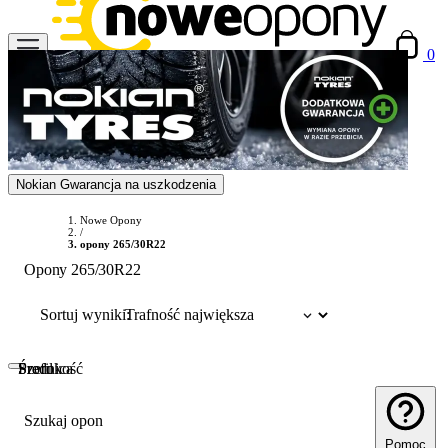
0
Nokian Gwarancja na uszkodzenia
Nowe Opony
/
opony 265/30R22
Opony 265/30R22
Sortuj wyniki:
Szerokość
Profil
Średnica
Szukaj opon
Pomoc