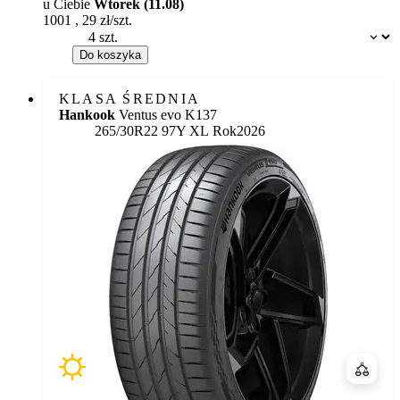
u Ciebie
Wtorek (11.08)
1001
,
29
zł/szt.
Dostępność:
Do koszyka
KLASA ŚREDNIA
Hankook
Ventus evo K137
265/30R22 97Y XL
Rok
2026
Porówn