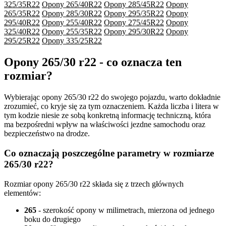
325/35R22
Opony 265/40R22
Opony 285/45R22
Opony
265/35R22
Opony 285/30R22
Opony 295/35R22
Opony
295/40R22
Opony 255/40R22
Opony 275/45R22
Opony
325/40R22
Opony 255/35R22
Opony 295/30R22
Opony
295/25R22
Opony 335/25R22
Opony 265/30 r22 - co oznacza ten
rozmiar?
Wybierając opony 265/30 r22 do swojego pojazdu, warto dokładnie
zrozumieć, co kryje się za tym oznaczeniem. Każda liczba i litera w
tym kodzie niesie ze sobą konkretną informację techniczną, która
ma bezpośredni wpływ na właściwości jezdne samochodu oraz
bezpieczeństwo na drodze.
Co oznaczają poszczególne parametry w rozmiarze
265/30 r22?
Rozmiar opony 265/30 r22 składa się z trzech głównych
elementów:
265
- szerokość opony w milimetrach, mierzona od jednego
boku do drugiego