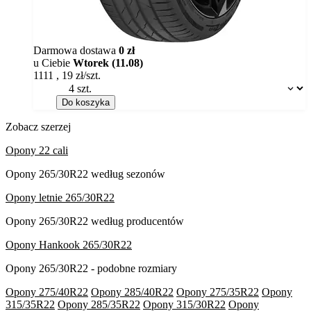
Darmowa dostawa
0 zł
u Ciebie
Wtorek (11.08)
1111
,
19
zł/szt.
Dostępność:
Do koszyka
Zobacz szerzej
Opony 22 cali
Opony 265/30R22 według sezonów
Opony letnie 265/30R22
Opony 265/30R22 według producentów
Opony Hankook 265/30R22
Opony 265/30R22 - podobne rozmiary
Opony 275/40R22
Opony 285/40R22
Opony 275/35R22
Opony
315/35R22
Opony 285/35R22
Opony 315/30R22
Opony