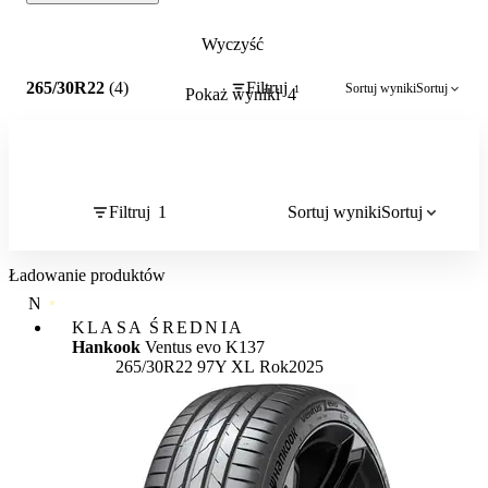
Wyczyść
1
265/30R22
(4)
Filtruj
Sortuj wyniki
Sortuj
1
Pokaż wyniki
4
Filtruj
1
Sortuj wyniki
Sortuj
Ładowanie produktów
NAJWYŻSZA JAKOŚĆ
KLASA ŚREDNIA
Hankook
Ventus evo K137
265/30R22 97Y XL
Rok
2025