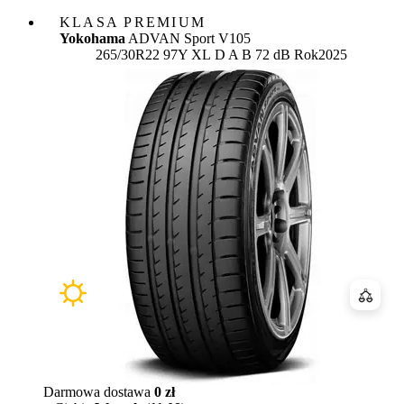
KLASA PREMIUM
Yokohama
ADVAN Sport V105
Etykieta:
265/30R22 97Y XL
D
A
B 72 dB
Rok
2025
Porówn
Darmowa dostawa
0 zł