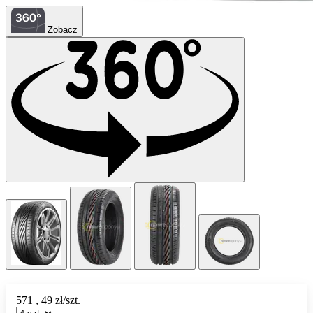
Zobacz
571
,
49
zł/szt.