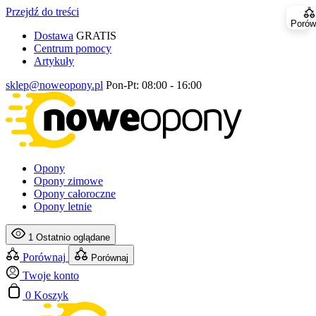
Przejdź do treści
Porów
Dostawa
GRATIS
Centrum pomocy
Artykuły
sklep@noweopony.pl
Pon-Pt: 08:00 - 16:00
Opony
Opony zimowe
Opony całoroczne
Opony letnie
1
Ostatnio oglądane
Porównaj
Porównaj
Twoje konto
0
Koszyk