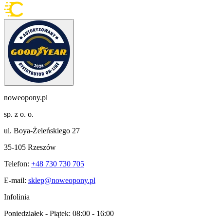
noweopony.pl
sp. z o. o.
ul. Boya-Żeleńskiego 27
35-105 Rzeszów
Telefon:
+48 730 730 705
E-mail:
sklep@noweopony.pl
Infolinia
Poniedziałek - Piątek:
08:00 - 16:00