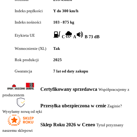
Indeks prędkości
Y do 300 km/h
Indeks nośności
103 - 875 kg
Etykieta UE
C
A
B 73 dB
Wzmocnienie (XL)
Tak
Rok produkcji
2025
Gwarancja
7 lat od daty zakupu
Certyfikowany sprzedawca
Współpracujemy z
producentem
Przesyłka ubezpieczona w cenie
Zaginie?
Wysyłamy nową od ręki
Sklep Roku 2026 w Ceneo
Tytuł przyznany
naszemu sklepowi