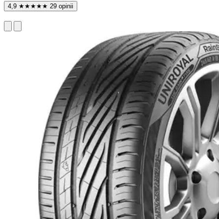
4,9
★
★
★
★
★
29 opinii