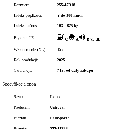
Rozmiar:
255/45R18
Indeks prędkości:
Y do 300 km/h
Indeks nośności:
103 - 875 kg
Etykieta UE:
C
A
B 73 dB
Wzmocnienie (XL):
Tak
Rok produkcji:
2025
Gwarancja:
7 lat od daty zakupu
Specyfikacja opon
Sezon
Letnie
Producent
Uniroyal
Bieżnik
RainSport 5
Rozmiar
255/45R18