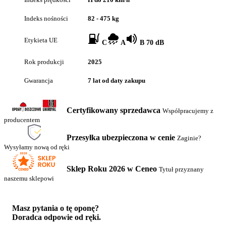
Indeks nośności
82 - 475 kg
Etykieta UE
C
A
B 70 dB
Rok produkcji
2025
Gwarancja
7 lat od daty zakupu
Certyfikowany sprzedawca
Współpracujemy z
producentem
Przesyłka ubezpieczona w cenie
Zaginie?
Wysyłamy nową od ręki
Sklep Roku 2026 w Ceneo
Tytuł przyznany
naszemu sklepowi
Masz pytania o tę oponę?
Doradca odpowie od ręki.