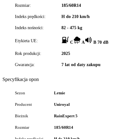
Rozmiar:
185/60R14
Indeks prędkości:
H do 210 km/h
Indeks nośności:
82 - 475 kg
Etykieta UE:
C
A
B 70 dB
Rok produkcji:
2025
Gwarancja:
7 lat od daty zakupu
Specyfikacja opon
Sezon
Letnie
Producent
Uniroyal
Bieżnik
RainExpert 5
Rozmiar
185/60R14
Indeks prędkości
H do 210 km/h