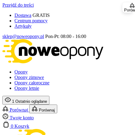
Przejdź do treści
Porów
Dostawa
GRATIS
Centrum pomocy
Artykuły
sklep@noweopony.pl
Pon-Pt: 08:00 - 16:00
Opony
Opony zimowe
Opony całoroczne
Opony letnie
1
Ostatnio oglądane
Porównaj
Porównaj
Twoje konto
0
Koszyk