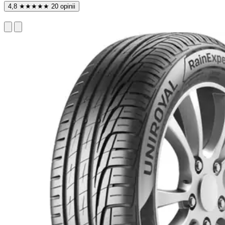
4,8
★
★
★
★
★
20 opinii