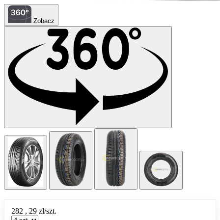
Zobacz
282
,
29
zł/szt.