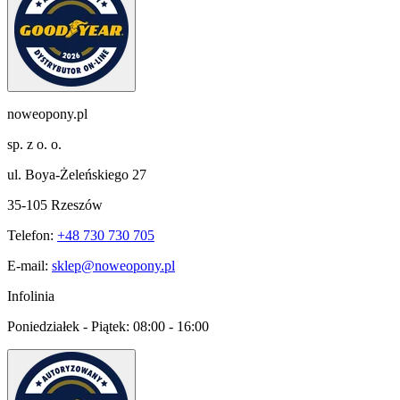
noweopony.pl
sp. z o. o.
ul. Boya-Żeleńskiego 27
35-105 Rzeszów
Telefon:
+48 730 730 705
E-mail:
sklep@noweopony.pl
Infolinia
Poniedziałek - Piątek:
08:00 - 16:00