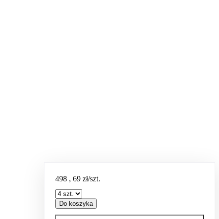
498
,
69
zł/szt.
Do koszyka