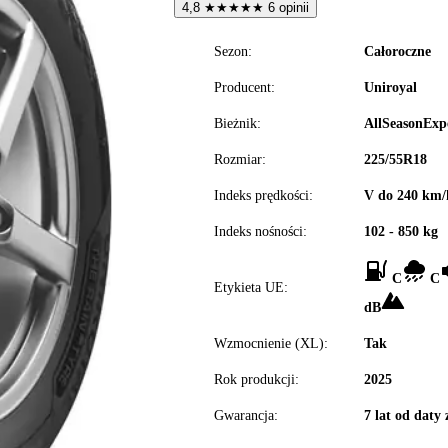
4,8
★
★
★
★
★
6 opinii
Sezon:
Całoroczne
Producent:
Uniroyal
Bieżnik:
AllSeasonExp
Rozmiar:
225/55R18
Indeks prędkości:
V do 240 km/
Indeks nośności:
102 - 850 kg
C
C
Etykieta UE:
dB
Wzmocnienie (XL):
Tak
Rok produkcji:
2025
Gwarancja:
7 lat od daty