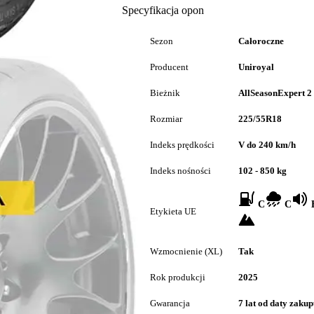
Specyfikacja opon
Sezon
Całoroczne
Producent
Uniroyal
Bieżnik
AllSeasonExpert 2
Rozmiar
225/55R18
Indeks prędkości
V do 240 km/h
Indeks nośności
102 - 850 kg
C
C
B
Etykieta UE
Wzmocnienie (XL)
Tak
Rok produkcji
2025
Gwarancja
7 lat od daty zaku