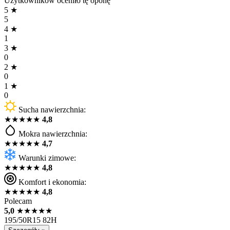
Użytkowników oceniło tę oponę
5
★
5
4
★
1
3
★
0
2
★
0
1
★
0
Sucha nawierzchnia:
★
★
★
★
★
4,8
Mokra nawierzchnia:
★
★
★
★
★
4,7
Warunki zimowe:
★
★
★
★
★
4,8
Komfort i ekonomia:
★
★
★
★
★
4,8
Polecam
5,0
★
★
★
★
★
195/50R15 82H