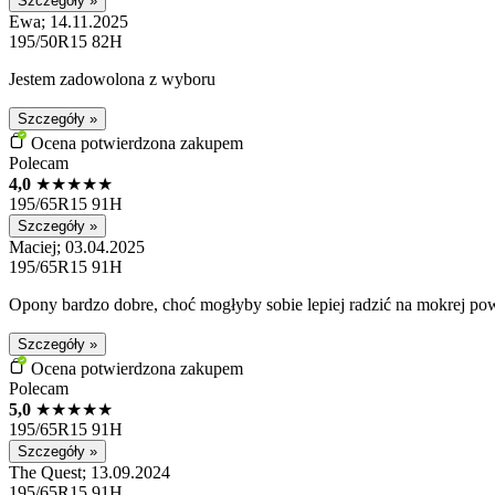
Szczegóły »
Ewa; 14.11.2025
195/50R15 82H
Jestem zadowolona z wyboru
Szczegóły »
Ocena potwierdzona zakupem
Polecam
4,0
★
★
★
★
★
195/65R15 91H
Szczegóły »
Maciej; 03.04.2025
195/65R15 91H
Opony bardzo dobre, choć mogłyby sobie lepiej radzić na mokrej powi
Szczegóły »
Ocena potwierdzona zakupem
Polecam
5,0
★
★
★
★
★
195/65R15 91H
Szczegóły »
The Quest; 13.09.2024
195/65R15 91H