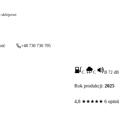
u sklepowi
ość
+48 730 730 705
C
C
B 72 dB
Rok produkcji:
2025
4,8
★
★
★
★
★
6 opinii